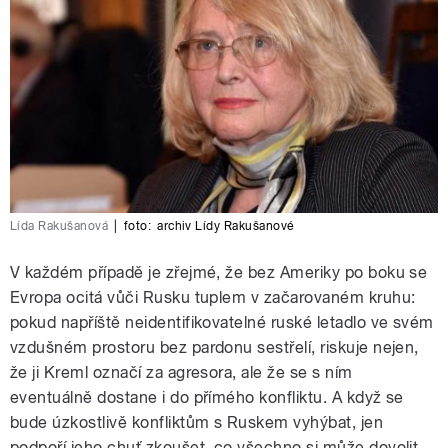
Lída Rakušanová
|
foto:
archiv Lídy Rakušanové
V každém případě je zřejmé, že bez Ameriky po boku se
Evropa ocitá vůči Rusku tuplem v začarovaném kruhu:
pokud napříště neidentifikovatelné ruské letadlo ve svém
vzdušném prostoru bez pardonu sestřelí, riskuje nejen,
že ji Kreml označí za agresora, ale že se s ním
eventuálně dostane i do přímého konfliktu. A když se
bude úzkostlivě konfliktům s Ruskem vyhýbat, jen
podpoří jeho chuť zkoušet, co všechno si může dovolit.