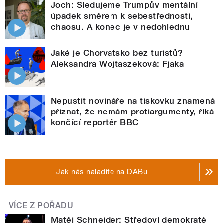
Joch: Sledujeme Trumpův mentální
úpadek směrem k sebestřednosti,
chaosu. A konec je v nedohlednu
Jaké je Chorvatsko bez turistů?
Aleksandra Wojtaszeková: Fjaka
Nepustit novináře na tiskovku znamená
přiznat, že nemám protiargumenty, říká
končící reportér BBC
Jak nás naladíte na DABu
VÍCE Z POŘADU
Matěj Schneider: Středoví demokraté