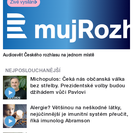
Živé vysílání
Audiosvět Českého rozhlasu na jednom místě
NEJPOSLOUCHANĚJŠÍ
Michopulos: Čeká nás občanská válka
bez střelby. Prezidentské volby budou
džihádem vůči Pavlovi
Alergie? Většinou na neškodné látky,
nejúčinnější je imunitní systém přeučit,
říká imunolog Abramson