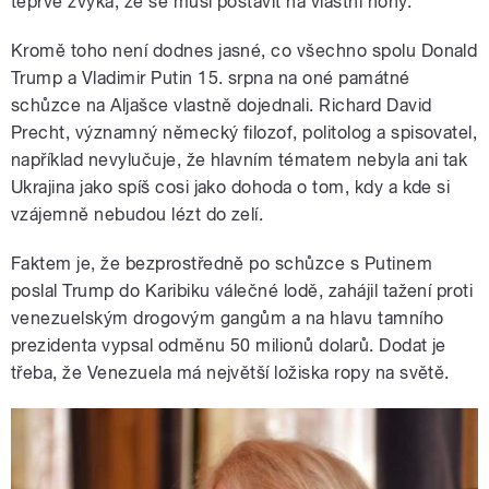
teprve zvyká, že se musí postavit na vlastní nohy.
Kromě toho není dodnes jasné, co všechno spolu Donald
Trump a Vladimir Putin 15. srpna na oné památné
schůzce na Aljašce vlastně dojednali. Richard David
Precht, významný německý filozof, politolog a spisovatel,
například nevylučuje, že hlavním tématem nebyla ani tak
Ukrajina jako spíš cosi jako dohoda o tom, kdy a kde si
vzájemně nebudou lézt do zelí.
Faktem je, že bezprostředně po schůzce s Putinem
poslal Trump do Karibiku válečné lodě, zahájil tažení proti
venezuelským drogovým gangům a na hlavu tamního
prezidenta vypsal odměnu 50 milionů dolarů. Dodat je
třeba, že Venezuela má největší ložiska ropy na světě.