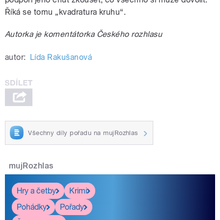
Říká se tomu „kvadratura kruhu“.
Autorka je komentátorka Českého rozhlasu
autor:
Lída Rakušanová
Všechny díly pořadu na mujRozhlas
mujRozhlas
Hry a četby
Krimi
Pohádky
Pořady