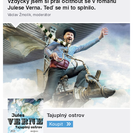
Vždycky jsem si přál ocitnout se v románu
Julese Verna. Teď se mi to splnilo.
Václav Žmolík, moderátor
Tajuplný ostrov
Koupit