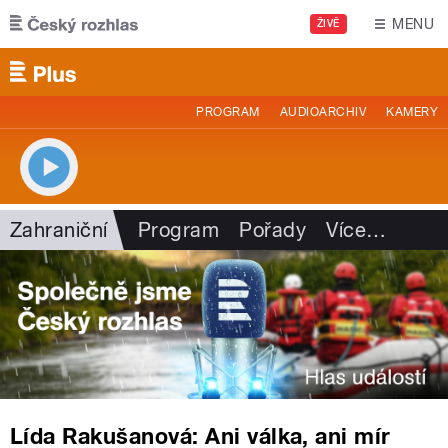
Přejít k hlavnímu obsahu
MENU
ŽIVĚ
PROGRAM
AUDIOARCHIV
KAMERY
Zahraniční
Program
Pořady
Více
…
Lída Rakušanová: Ani válka, ani mír