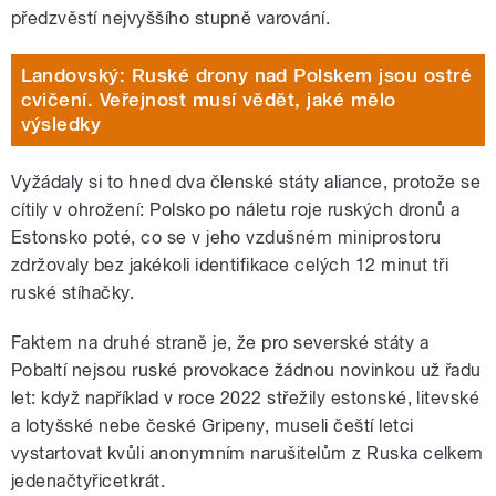
předzvěstí nejvyššího stupně varování.
Landovský: Ruské drony nad Polskem jsou ostré
cvičení. Veřejnost musí vědět, jaké mělo
výsledky
Vyžádaly si to hned dva členské státy aliance, protože se
cítily v ohrožení: Polsko po náletu roje ruských dronů a
Estonsko poté, co se v jeho vzdušném miniprostoru
zdržovaly bez jakékoli identifikace celých 12 minut tři
ruské stíhačky.
Faktem na druhé straně je, že pro severské státy a
Pobaltí nejsou ruské provokace žádnou novinkou už řadu
let: když například v roce 2022 střežily estonské, litevské
a lotyšské nebe české Gripeny, museli čeští letci
vystartovat kvůli anonymním narušitelům z Ruska celkem
jedenačtyřicetkrát.