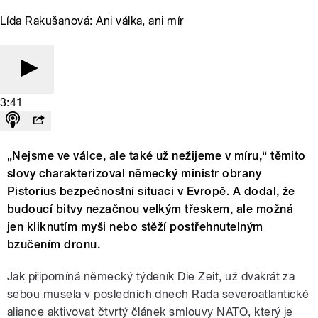
Lída Rakušanová: Ani válka, ani mír
3:41
„Nejsme ve válce, ale také už nežijeme v míru,“ těmito
slovy charakterizoval německý ministr obrany
Pistorius bezpečnostní situaci v Evropě. A dodal, že
budoucí bitvy nezačnou velkým třeskem, ale možná
jen kliknutím myši nebo stěží postřehnutelným
bzučením dronu.
Jak připomíná německý týdeník Die Zeit, už dvakrát za
sebou musela v posledních dnech Rada severoatlantické
aliance aktivovat čtvrtý článek smlouvy NATO, který je