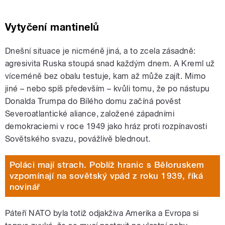
Vytyčení mantinelů
Dnešní situace je nicméně jiná, a to zcela zásadně:
agresivita Ruska stoupá snad každým dnem. A Kreml už
víceméně bez obalu testuje, kam až může zajít. Mimo
jiné – nebo spíš především – kvůli tomu, že po nástupu
Donalda Trumpa do Bílého domu začíná pověst
Severoatlantické aliance, založené západními
demokraciemi v roce 1949 jako hráz proti rozpínavosti
Sovětského svazu, povážlivě blednout.
Poláci mají strach. Poblíž hranic s Běloruskem
vzpomínají na sovětský vpád z roku 1939, říká
novinář
Páteří NATO byla totiž odjakživa Amerika a Evropa si