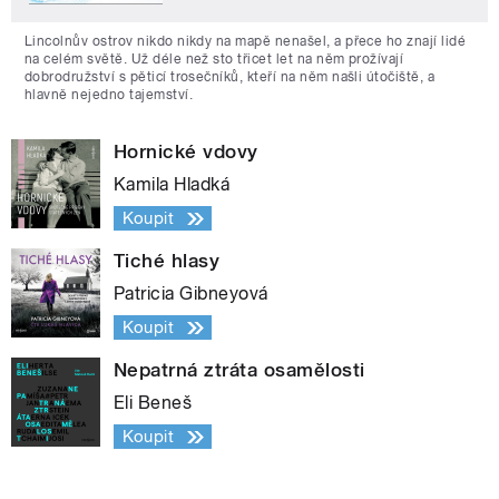
Lincolnův ostrov nikdo nikdy na mapě nenašel, a přece ho znají lidé
na celém světě. Už déle než sto třicet let na něm prožívají
dobrodružství s pěticí trosečníků, kteří na něm našli útočiště, a
hlavně nejedno tajemství.
Hornické vdovy
Kamila Hladká
Koupit
Tiché hlasy
Patricia Gibneyová
Koupit
Nepatrná ztráta osamělosti
Eli Beneš
Koupit