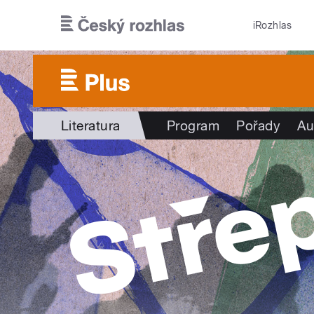
Přejít k hlavnímu obsahu
iRozhlas
Literatura
Program
Pořady
Au