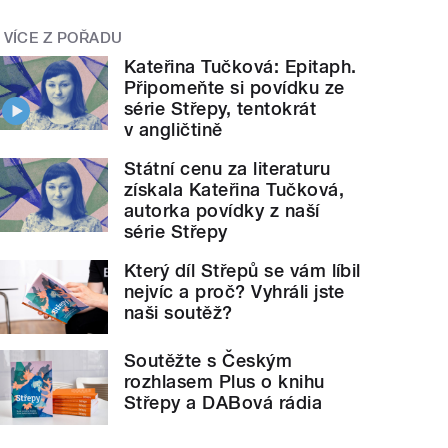
VÍCE Z POŘADU
Kateřina Tučková: Epitaph.
Připomeňte si povídku ze
série Střepy, tentokrát
v angličtině
Státní cenu za literaturu
získala Kateřina Tučková,
autorka povídky z naší
série Střepy
Který díl Střepů se vám líbil
nejvíc a proč? Vyhráli jste
naši soutěž?
Soutěžte s Českým
rozhlasem Plus o knihu
Střepy a DABová rádia