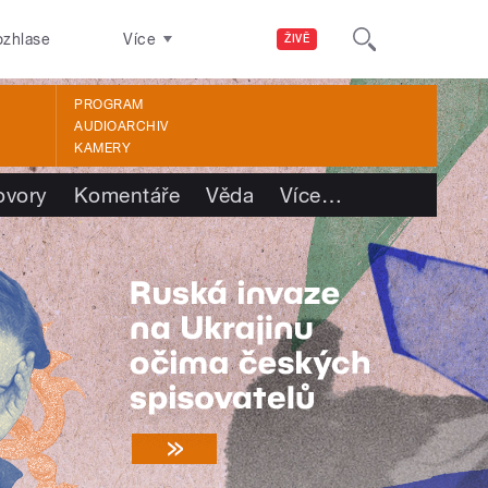
ozhlase
Více
ŽIVĚ
PROGRAM
AUDIOARCHIV
KAMERY
ovory
Komentáře
Věda
Více
…