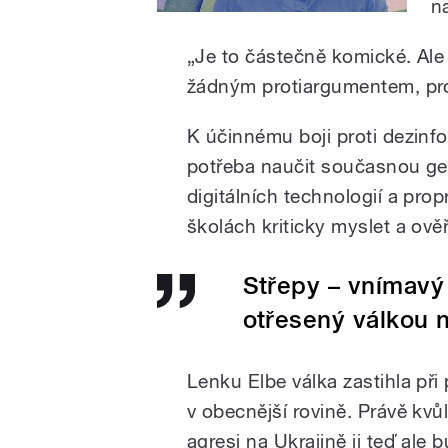
n
„Je to částečně komické. Ale
žádným protiargumentem, proto
K účinnému boji proti dezinfo
potřeba naučit současnou gen
digitálních technologií a pr
školách kriticky myslet a ově
Střepy – vnímavý
otřesený válkou n
Lenku Elbe válka zastihla při 
v obecnější rovině. Právě kvů
agresi na Ukrajině ji teď ale