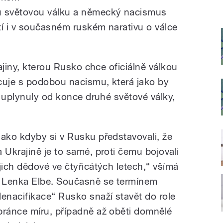
 světovou válku a německý nacismus
tí i v současném ruském narativu o válce
ajiny, kterou Rusko chce oficiálně válkou
cuje s podobou nacismu, která jako by
ž uplynuly od konce druhé světové války,
Jako kdyby si v Rusku představovali, že
a Ukrajině je to samé, proti čemu bojovali
ejich dědové ve čtyřicátých letech,“ všímá
i Lenka Elbe. Současně se termínem
denacifikace“ Rusko snaží stavět do role
bránce míru, případně až oběti domnělé