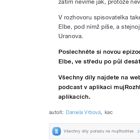
zatím nevíme jak, protože nev
V rozhovoru spisovatelka také
Elbe, pod nímž píše, a stejn
Uranova.
Poslechněte si novou epizo
Elbe, ve středu po půl desá
Všechny díly najdete na we
podcast v aplikaci mujRozh
aplikacích.
autoři:
Daniela Vrbová
,
kac
Všechny díly pořadu na mujRozhlas