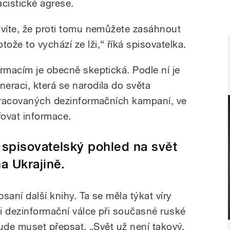
acistické agrese.
 víte, že proti tomu nemůžete zasáhnout
že to vychází ze lži,“ říká spisovatelka.
rmacím je obecně skeptická. Podle ní je
eraci, která se narodila do světa
opracovaných dezinformačních kampaní, ve
řovat informace.
 spisovatelský pohled na svět
a Ukrajině.
psaní další knihy. Ta se měla týkat víry
li dezinformační válce při současné ruské
 bude muset přepsat. „Svět už není takový,