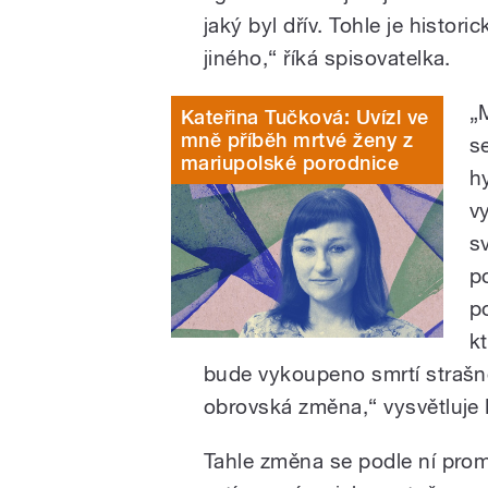
jaký byl dřív. Tohle je histor
jiného,“ říká spisovatelka.
„
Kateřina Tučková: Uvízl ve
mně příběh mrtvé ženy z
s
mariupolské porodnice
h
v
s
p
p
k
bude vykoupeno smrtí strašné s
obrovská změna,“ vysvětluje 
Tahle změna se podle ní promí