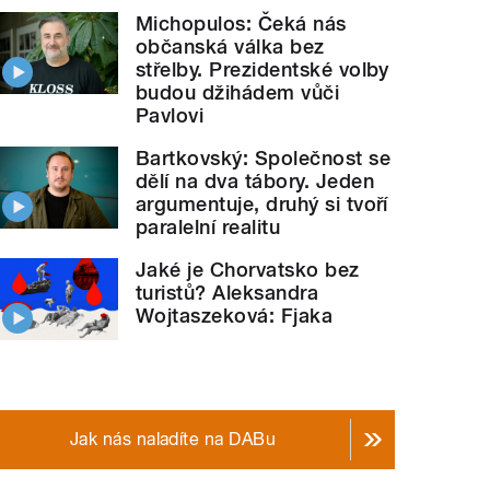
Michopulos: Čeká nás
občanská válka bez
střelby. Prezidentské volby
budou džihádem vůči
Pavlovi
Bartkovský: Společnost se
dělí na dva tábory. Jeden
argumentuje, druhý si tvoří
paralelní realitu
Jaké je Chorvatsko bez
turistů? Aleksandra
Wojtaszeková: Fjaka
Jak nás naladíte na DABu