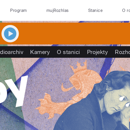
Program
mujRozhlas
Stanice
O r
dioarchiv
Kamery
O stanici
Projekty
Rozh