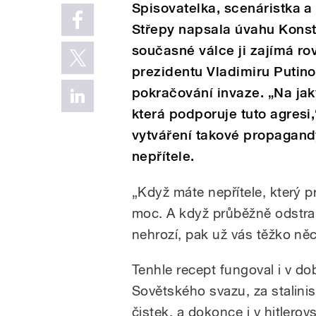
Spisovatelka, scenáristka a
Střepy napsala úvahu Konst
současné válce ji zajímá ro
prezidentu Vladimiru Putinov
pokračování invaze. „Na jaký
která podporuje tuto agresi,
vytváření takové propagandy
nepřítele.
„Když máte nepřítele, který p
moc. A když průběžně odstraňu
nehrozí, pak už vás těžko něc
Tenhle recept fungoval i v d
Sovětského svazu, za stalini
čistek, a dokonce i v hitlero