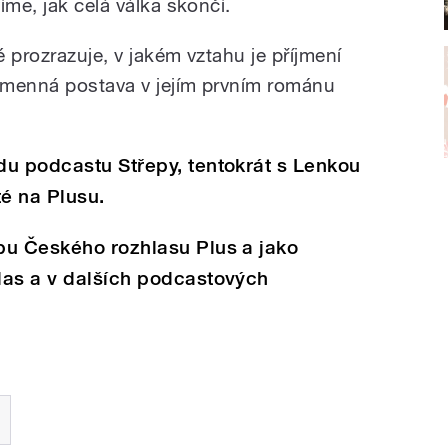
íme, jak celá válka skončí.
 prozrazuje, v jakém vztahu je příjmení
ojmenná postava v jejím prvním románu
du podcastu Střepy, tentokrát s Lenkou
té na Plusu.
bu Českého rozhlasu Plus a jako
las a v dalších podcastových