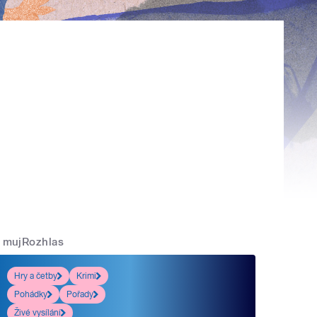
mujRozhlas
Hry a četby
Krimi
Pohádky
Pořady
Živé vysílání