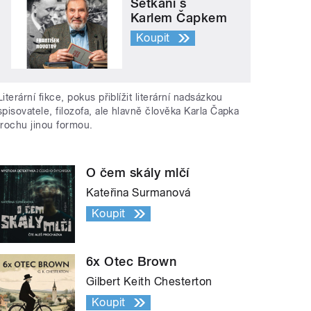
Setkání s
Karlem Čapkem
Koupit
Literární fikce, pokus přiblížit literární nadsázkou
spisovatele, filozofa, ale hlavně člověka Karla Čapka
trochu jinou formou.
O čem skály mlčí
Kateřina Surmanová
Koupit
6x Otec Brown
Gilbert Keith Chesterton
Koupit