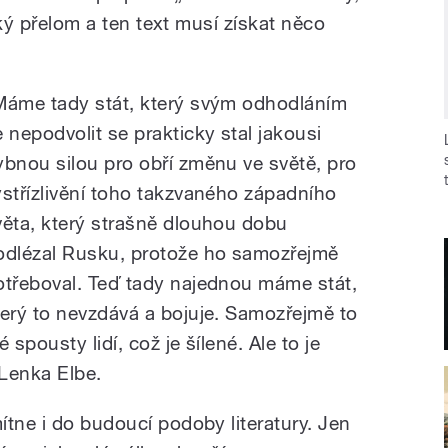
ický přelom a ten text musí získat něco
Máme tady stát, který svým odhodláním
e nepodvolit se prakticky stal jakousi
ybnou silou pro obří změnu ve světě, pro
ystřízlivění toho takzvaného západního
věta, který strašně dlouhou dobu
odlézal Rusku, protože ho samozřejmě
otřeboval. Teď tady najednou máme stát,
terý to nevzdává a bojuje. Samozřejmě to
pousty lidí, což je šílené. Ale to je
Lenka Elbe.
tne i do budoucí podoby literatury. Jen