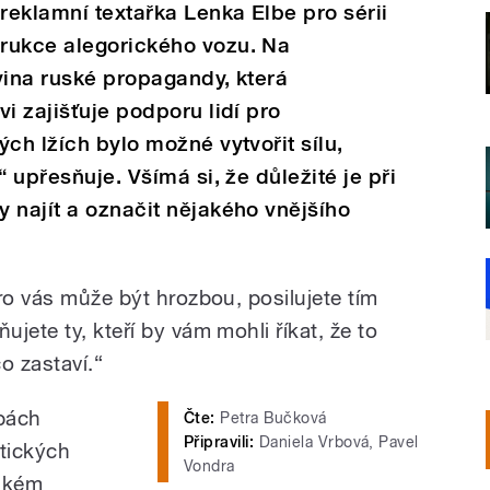
 reklamní textařka Lenka Elbe pro sérii
rukce alegorického vozu. Na
vina ruské propagandy, která
i zajišťuje podporu lidí pro
ch lžích bylo možné vytvořit sílu,
“ upřesňuje. Všímá si, že důležité je při
 najít a označit nějakého vnějšího
ro vás může být hrozbou, posilujete tím
jete ty, kteří by vám mohli říkat, že to
o zastaví.“
obách
Čte:
Petra Bučková
Připravili:
Daniela Vrbová, Pavel
stických
Vondra
vském