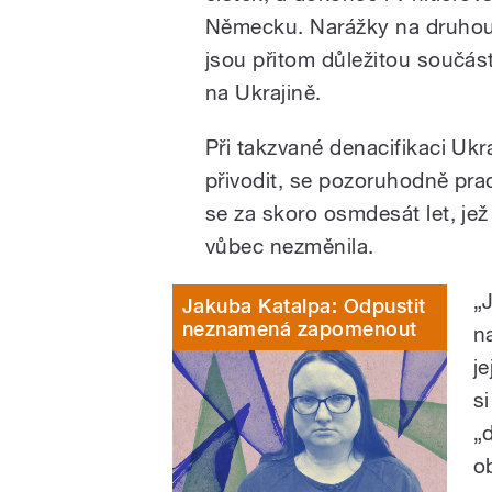
Německu. Narážky na druhou
jsou přitom důležitou součás
na Ukrajině.
Při takzvané denacifikaci Ukr
přivodit, se pozoruhodně pra
se za skoro osmdesát let, je
vůbec nezměnila.
„
Jakuba Katalpa: Odpustit
neznamená zapomenout
n
j
s
„
o