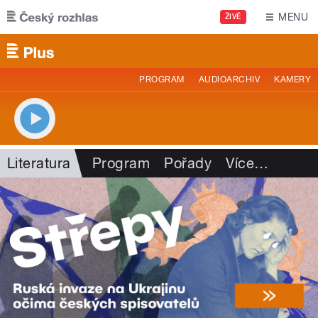
Přejít k hlavnímu obsahu
MENU
ŽIVĚ
PROGRAM
AUDIOARCHIV
KAMERY
Literatura
Program
Pořady
Více
…