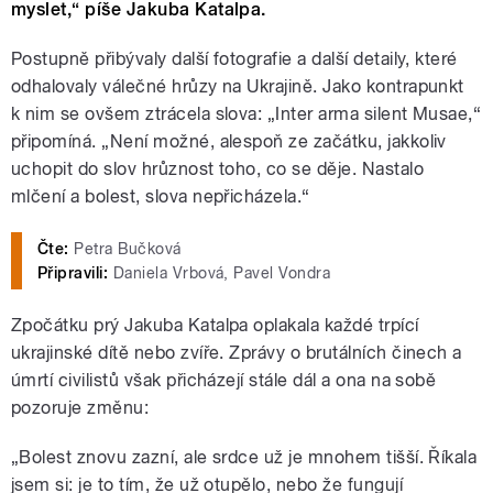
myslet,“ píše Jakuba Katalpa.
Postupně přibývaly další fotografie a další detaily, které
odhalovaly válečné hrůzy na Ukrajině. Jako kontrapunkt
k nim se ovšem ztrácela slova: „Inter arma silent Musae,“
připomíná. „Není možné, alespoň ze začátku, jakkoliv
uchopit do slov hrůznost toho, co se děje. Nastalo
mlčení a bolest, slova nepřicházela.“
Čte:
Petra Bučková
Připravili:
Daniela Vrbová, Pavel Vondra
Zpočátku prý Jakuba Katalpa oplakala každé trpící
ukrajinské dítě nebo zvíře. Zprávy o brutálních činech a
úmrtí civilistů však přicházejí stále dál a ona na sobě
pozoruje změnu:
„Bolest znovu zazní, ale srdce už je mnohem tišší. Říkala
jsem si: je to tím, že už otupělo, nebo že fungují