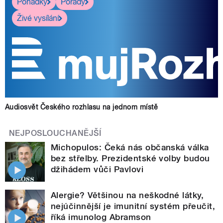
Pohádky
Pořady
Živé vysílání
Audiosvět Českého rozhlasu na jednom místě
NEJPOSLOUCHANĚJŠÍ
Michopulos: Čeká nás občanská válka
bez střelby. Prezidentské volby budou
džihádem vůči Pavlovi
Alergie? Většinou na neškodné látky,
nejúčinnější je imunitní systém přeučit,
říká imunolog Abramson