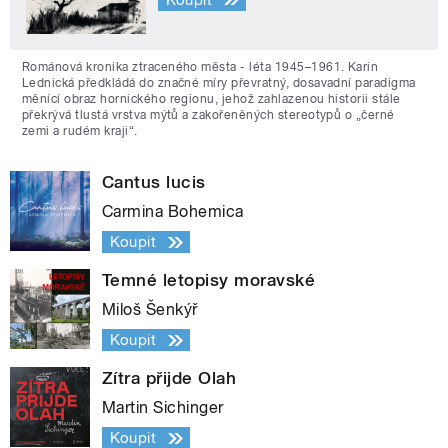
Románová kronika ztraceného města - léta 1945–1961. Karin
Lednická předkládá do značné míry převratný, dosavadní paradigma
měnící obraz hornického regionu, jehož zahlazenou historii stále
překrývá tlustá vrstva mýtů a zakořeněných stereotypů o „černé
zemi a rudém kraji“.
Cantus lucis
Carmina Bohemica
Koupit
Temné letopisy moravské
Miloš Šenkýř
Koupit
Zítra přijde Olah
Martin Sichinger
Koupit