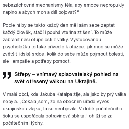
sebezáchovné mechanismy těla, aby emoce nepropukly
naplno a abych mohla dál bojovat?“
Podle ní by se takto každý den měl sám sebe zeptat
každý člověk, stačí i pouhá vteřina ztišení. To může
zabránit naší otupělosti z války. Vystudovanou
psycholožku to také přivedlo k otázce, jak moc se může
zvětšit lidské srdce, kolik do sebe může pojmout bolesti,
ale i empatie a potřeby pomoct.
Střepy – vnímavý spisovatelský pohled na
svět otřesený válkou na Ukrajině.
V malé obci, kde Jakuba Katalpa žije, ale jako by prý válka
nebyla. „Čekala jsem, že na obecním úřadě vyvěsí
ukrajinskou vlajku, ta se neobjevila. V době počátečního
šoku se uspořádala potravinová sbírka,“ ohlíží se za
počátečními týdny.