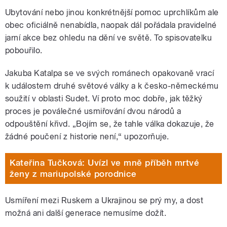
Ubytování nebo jinou konkrétnější pomoc uprchlíkům ale
obec oficiálně nenabídla, naopak dál pořádala pravidelné
jarní akce bez ohledu na dění ve světě. To spisovatelku
pobouřilo.
Jakuba Katalpa se ve svých románech opakovaně vrací
k událostem druhé světové války a k česko-německému
soužití v oblasti Sudet. Ví proto moc dobře, jak těžký
proces je poválečné usmiřování dvou národů a
odpouštění křivd. „Bojím se, že tahle válka dokazuje, že
žádné poučení z historie není,“ upozorňuje.
Kateřina Tučková: Uvízl ve mně příběh mrtvé
ženy z mariupolské porodnice
Usmíření mezi Ruskem a Ukrajinou se prý my, a dost
možná ani další generace nemusíme dožít.