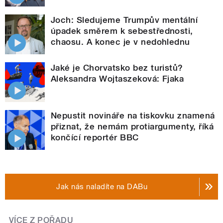
Joch: Sledujeme Trumpův mentální
úpadek směrem k sebestřednosti,
chaosu. A konec je v nedohlednu
Jaké je Chorvatsko bez turistů?
Aleksandra Wojtaszeková: Fjaka
Nepustit novináře na tiskovku znamená
přiznat, že nemám protiargumenty, říká
končící reportér BBC
Jak nás naladíte na DABu
VÍCE Z POŘADU