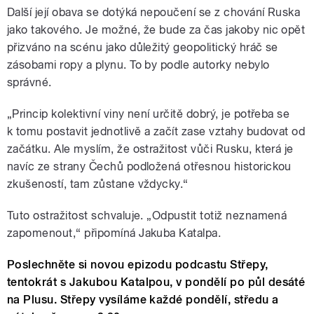
Další její obava se dotýká nepoučení se z chování Ruska
jako takového. Je možné, že bude za čas jakoby nic opět
přizváno na scénu jako důležitý geopolitický hráč se
zásobami ropy a plynu. To by podle autorky nebylo
správné.
„Princip kolektivní viny není určitě dobrý, je potřeba se
k tomu postavit jednotlivě a začít zase vztahy budovat od
začátku. Ale myslím, že ostražitost vůči Rusku, která je
navíc ze strany Čechů podložená otřesnou historickou
zkušeností, tam zůstane vždycky.“
Tuto ostražitost schvaluje. „Odpustit totiž neznamená
zapomenout,“ připomíná Jakuba Katalpa.
Poslechněte si novou epizodu podcastu Střepy,
tentokrát s Jakubou Katalpou, v pondělí po půl desáté
na Plusu. Střepy vysíláme každé pondělí, středu a