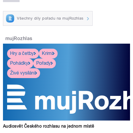
Všechny díly pořadu na mujRozhlas
mujRozhlas
Hry a četby
Krimi
Pohádky
Pořady
Živé vysílání
Audiosvět Českého rozhlasu na jednom místě