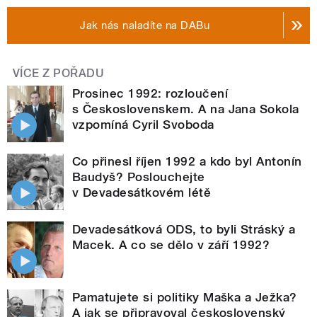
Jak nás naladíte na DABu
VÍCE Z POŘADU
Prosinec 1992: rozloučení
s Československem. A na Jana Sokola
vzpomíná Cyril Svoboda
Co přinesl říjen 1992 a kdo byl Antonín
Baudyš? Poslouchejte
v Devadesátkovém létě
Devadesátková ODS, to byli Stráský a
Macek. A co se dělo v září 1992?
Pamatujete si politiky Maška a Ježka?
A jak se připravoval československý