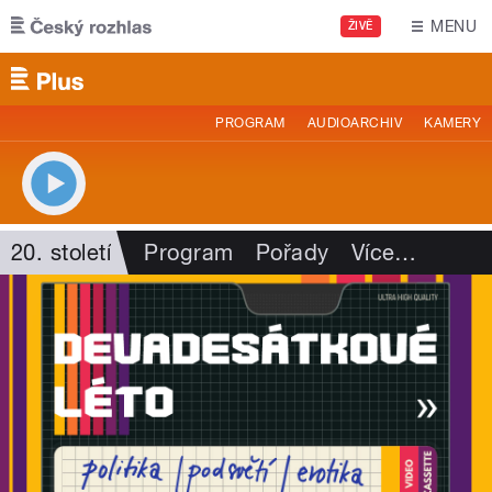
Přejít k hlavnímu obsahu
MENU
ŽIVĚ
PROGRAM
AUDIOARCHIV
KAMERY
20. století
Program
Pořady
Více
…