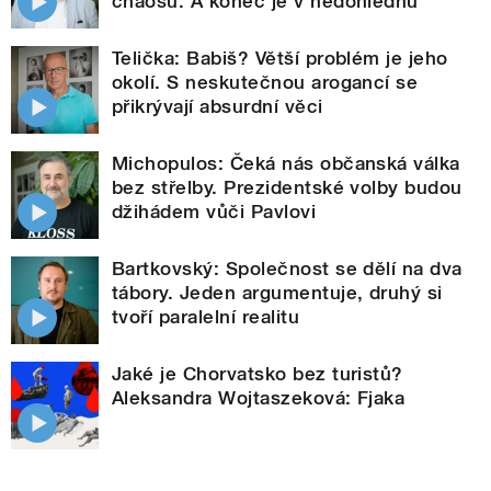
chaosu. A konec je v nedohlednu
Telička: Babiš? Větší problém je jeho
okolí. S neskutečnou arogancí se
přikrývají absurdní věci
Michopulos: Čeká nás občanská válka
bez střelby. Prezidentské volby budou
džihádem vůči Pavlovi
Bartkovský: Společnost se dělí na dva
tábory. Jeden argumentuje, druhý si
tvoří paralelní realitu
Jaké je Chorvatsko bez turistů?
Aleksandra Wojtaszeková: Fjaka