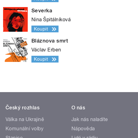
Severka
Nina Špitálníková
Koupit
Bláznova smrt
Václav Erben
Koupit
Český rozhlas
O nás
Válka na Ukrajině
Jak nás naladíte
Komunální volby
Nápověda
Stanice
Lidé v rádiu