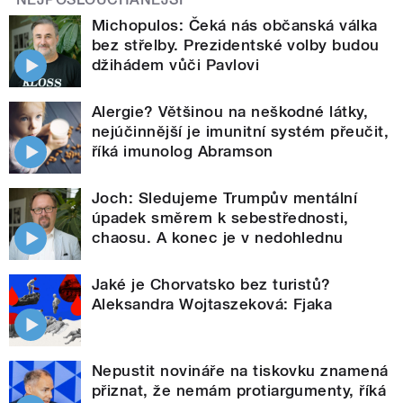
Michopulos: Čeká nás občanská válka
bez střelby. Prezidentské volby budou
džihádem vůči Pavlovi
Alergie? Většinou na neškodné látky,
nejúčinnější je imunitní systém přeučit,
říká imunolog Abramson
Joch: Sledujeme Trumpův mentální
úpadek směrem k sebestřednosti,
chaosu. A konec je v nedohlednu
Jaké je Chorvatsko bez turistů?
Aleksandra Wojtaszeková: Fjaka
Nepustit novináře na tiskovku znamená
přiznat, že nemám protiargumenty, říká