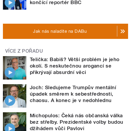
končící reportér BBC
Jak nás naladíte na DABu
VÍCE Z POŘADU
Telička: Babiš? Větší problém je jeho
okolí. S neskutečnou arogancí se
přikrývají absurdní věci
Joch: Sledujeme Trumpův mentální
úpadek směrem k sebestřednosti,
chaosu. A konec je v nedohlednu
Michopulos: Čeká nás občanská válka
bez střelby. Prezidentské volby budou
džihádem vůči Pavlovi