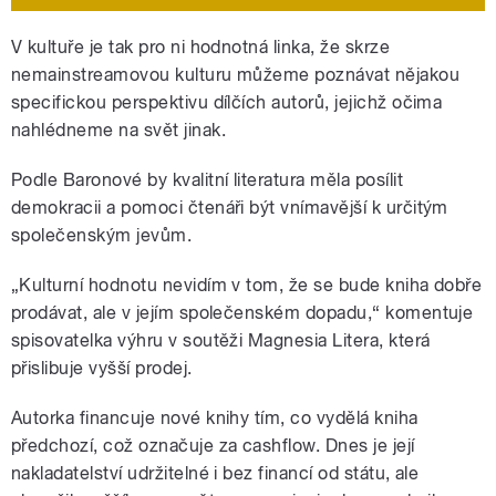
V kultuře je tak pro ni hodnotná linka, že skrze
nemainstreamovou kulturu můžeme poznávat nějakou
specifickou perspektivu dílčích autorů,
jejichž očima
nahlédneme na svět jinak.
Podle Baronové by kvalitní literatura měla posílit
demokracii a pomoci čtenáři být vnímavější k určitým
společenským jevům.
„Kulturní hodnotu nevidím v tom, že se bude kniha dobře
prodávat, ale v jejím společenském dopadu,“ komentuje
spisovatelka výhru v soutěži Magnesia Litera, která
přislibuje vyšší prodej.
Autorka financuje nové knihy tím, co vydělá kniha
předchozí, což označuje za cashflow. Dnes je její
nakladatelství udržitelné i bez financí od státu, ale