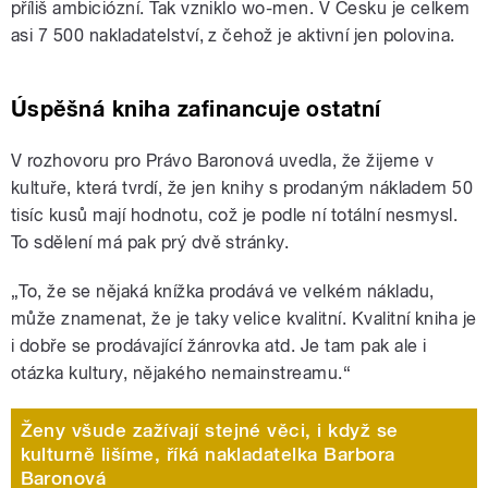
příliš ambiciózní. Tak vzniklo wo-men. V Česku je celkem
asi 7 500 nakladatelství, z čehož je aktivní jen polovina.
Úspěšná kniha zafinancuje ostatní
V rozhovoru pro Právo Baronová uvedla, že
žijeme v
kultuře, která tvrdí, že jen knihy s prodaným nákladem 50
tisíc kusů mají hodnotu, což je podle ní totální nesmysl.
To sdělení
má pak prý dvě stránky.
„To, že se nějaká knížka prodává ve velkém nákladu,
může znamenat, že je taky velice kvalitní. Kvalitní kniha je
i dobře se prodávající žánrovka atd. Je tam pak ale i
otázka kultury, nějakého nemainstreamu.“
Ženy všude zažívají stejné věci, i když se
kulturně lišíme, říká nakladatelka Barbora
Baronová