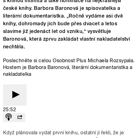
s knihou Intimita a také nominace na nejkrásnější
české knihy. Barbora Baronová je spisovatelka a
literární dokumentaristka. „Ročně vydáme asi dvě
knihy, dohromady jich bude přes dvacet a letos
slavíme již jedenáct let od vzniku,“ vysvětluje
Baronová, která zprvu zakládat vlastní nakladatelství
nechtěla.
Poslechněte si celou Osobnost Plus Michaela Rozsypala.
Hostem je Barbora Baronová, literární dokumentaristka a
nakladatelka
25:52
Když plánovala vydat první knihu, ostatní jí řekli, že je