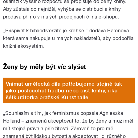
okamžik vyššího rozpočtu se propisuje do ceny knihy.
Aby zůstala co nejnižší, vyhýbá se distribuci a knihy
prodává přímo v malých prodejnách či na e-shopu.
„Přispívat k bibliodiverzitě je křehké,“ dodává Baronová,
která sama nakupuje u malých nakladatelů, aby podpořila
knižní ekosystém.
Ženy by měly být víc slyšet
Vnímat umělecká díla potřebujeme stejně tak
jako poslouchat hudbu nebo číst knihy, říká
šéfkurátorka pražské Kunsthalle
„Souhlasím s tím, jak feminismus popsala Agnieszka
Holland – znamená akceptovat to, že by ženy a muži měli
mít stejná práva a příležitosti. Zároveň to pro mě
znamená být lidskou bytostí a akceptovat lidi různého