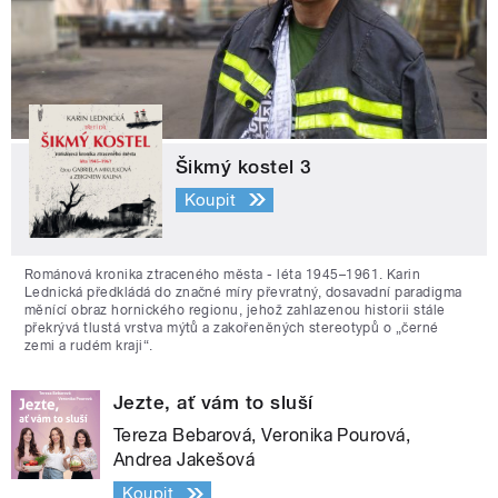
Šikmý kostel 3
Koupit
Románová kronika ztraceného města - léta 1945–1961. Karin
Lednická předkládá do značné míry převratný, dosavadní paradigma
měnící obraz hornického regionu, jehož zahlazenou historii stále
překrývá tlustá vrstva mýtů a zakořeněných stereotypů o „černé
zemi a rudém kraji“.
Jezte, ať vám to sluší
Tereza Bebarová, Veronika Pourová,
Andrea Jakešová
Koupit