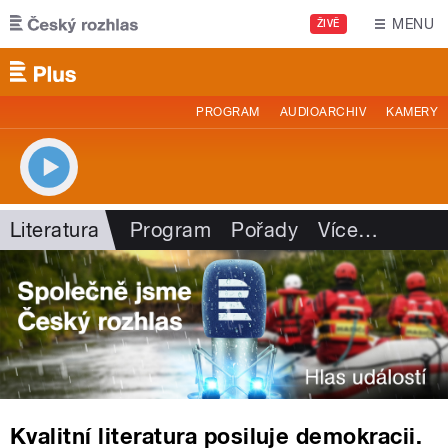
Přejít k hlavnímu obsahu
MENU
ŽIVĚ
PROGRAM
AUDIOARCHIV
KAMERY
Literatura
Program
Pořady
Více
…
Kvalitní literatura posiluje demokracii.