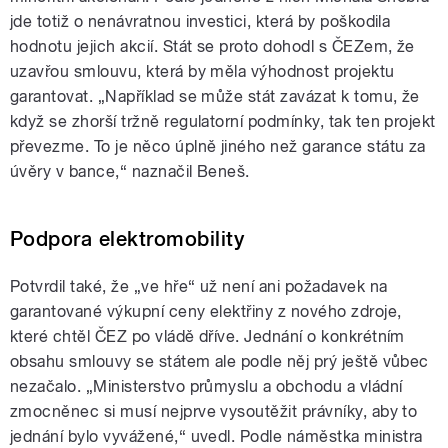
jde totiž o nenávratnou investici, která by poškodila
hodnotu jejich akcií. Stát se proto dohodl s ČEZem, že
uzavřou smlouvu, která by měla výhodnost projektu
garantovat. „Například se může stát zavázat k tomu, že
když se zhorší tržně regulatorní podmínky, tak ten projekt
převezme. To je něco úplně jiného než garance státu za
úvěry v bance,“ naznačil Beneš.
Podpora elektromobility
Potvrdil také, že „ve hře“ už není ani požadavek na
garantované výkupní ceny elektřiny z nového zdroje,
které chtěl ČEZ po vládě dříve. Jednání o konkrétním
obsahu smlouvy se státem ale podle něj prý ještě vůbec
nezačalo. „Ministerstvo průmyslu a obchodu a vládní
zmocněnec si musí nejprve vysoutěžit právníky, aby to
jednání bylo vyvážené,“ uvedl. Podle náměstka ministra