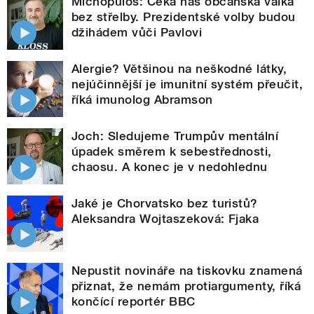
Michopulos: Čeká nás občanská válka
bez střelby. Prezidentské volby budou
džihádem vůči Pavlovi
Alergie? Většinou na neškodné látky,
nejúčinnější je imunitní systém přeučit,
říká imunolog Abramson
Joch: Sledujeme Trumpův mentální
úpadek směrem k sebestřednosti,
chaosu. A konec je v nedohlednu
Jaké je Chorvatsko bez turistů?
Aleksandra Wojtaszeková: Fjaka
Nepustit novináře na tiskovku znamená
přiznat, že nemám protiargumenty, říká
končící reportér BBC