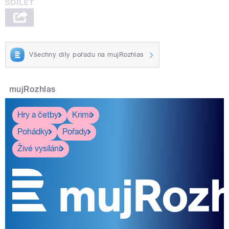
Všechny díly pořadu na mujRozhlas
mujRozhlas
Hry a četby
Krimi
Pohádky
Pořady
Živé vysílání