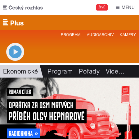
Přejít k hlavnímu obsahu
MENU
ŽIVĚ
PROGRAM
AUDIOARCHIV
KAMERY
Ekonomické
Program
Pořady
Více
…