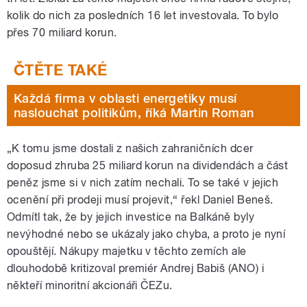
kolik do nich za posledních 16 let investovala. To bylo
přes 70 miliard korun.
Každá firma v oblasti energetiky musí
naslouchat politikům, říká Martin Roman
„K tomu jsme dostali z našich zahraničních dcer
doposud zhruba 25 miliard korun na dividendách a část
peněz jsme si v nich zatím nechali. To se také v jejich
ocenění při prodeji musí projevit,“ řekl Daniel Beneš.
Odmítl tak, že by jejich investice na Balkáně byly
nevýhodné nebo se ukázaly jako chyba, a proto je nyní
opouštějí. Nákupy majetku v těchto zemích ale
dlouhodobě kritizoval premiér Andrej Babiš (ANO) i
někteří minoritní akcionáři ČEZu.