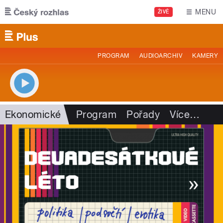
Přejít k hlavnímu obsahu
MENU
ŽIVĚ
PROGRAM
AUDIOARCHIV
KAMERY
Ekonomické
Program
Pořady
Více
…