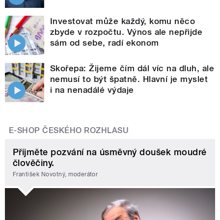
Investovat může každý, komu něco
zbyde v rozpočtu. Výnos ale nepřijde
sám od sebe, radí ekonom
Skořepa: Žijeme čím dál víc na dluh, ale
nemusí to být špatně. Hlavní je myslet
i na nenadálé výdaje
E-SHOP ČESKÉHO ROZHLASU
Přijměte pozvání na úsměvný doušek moudré
člověčiny.
František Novotný, moderátor