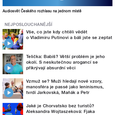
Audiosvět Českého rozhlasu na jednom místě
NEJPOSLOUCHANĚJŠÍ
Vše, co jste kdy chtěli vědět
o Vladimiru Putinovi a báli jste se zeptat
Telička: Babiš? Větší problém je jeho
okolí. S neskutečnou arogancí se
přikrývají absurdní věci
Vzmuž se? Muži hledají nové vzory,
manosféra je passé jako leninismus,
tvrdí Jarkovská, Maňák a Petr
Jaké je Chorvatsko bez turistů?
Aleksandra Wojtaszeková: Fjaka