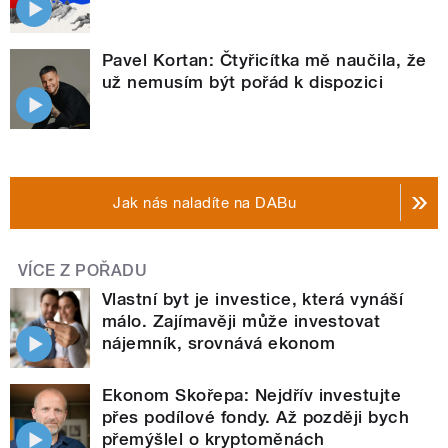
Pavel Kortan: Čtyřicítka mě naučila, že
už nemusím být pořád k dispozici
Jak nás naladíte na DABu
VÍCE Z POŘADU
Vlastní byt je investice, která vynáší
málo. Zajímavěji může investovat
nájemník, srovnává ekonom
Ekonom Skořepa: Nejdřív investujte
přes podílové fondy. Až později bych
přemýšlel o kryptoměnách