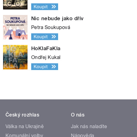
Koupit
Nic nebude jako dřív
Petra Soukupová
Koupit
HoKlaFaKla
Ondřej Kukal
Koupit
Český rozhlas
O nás
Válka na Ukrajině
Jak nás naladíte
Komunální volby
Nápověda