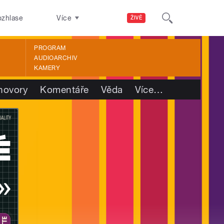
ozhlase
Více
ŽIVĚ
PROGRAM
AUDIOARCHIV
KAMERY
hovory
Komentáře
Věda
Více
…