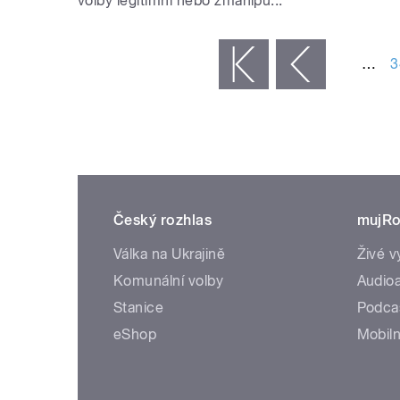
volby legitimní nebo zmanipu...
STRÁNKY
…
3
« první
‹ předchozí
Český rozhlas
mujRo
Válka na Ukrajině
Živé v
Komunální volby
Audioa
Stanice
Podca
eShop
Mobiln