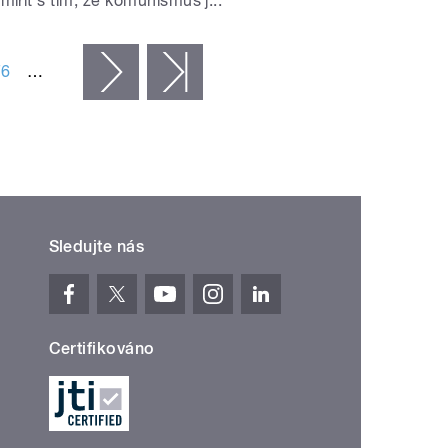
mířit s tím, že komunismus j...
76
…
následující ›
poslední »
Sledujte nás
Certifikováno