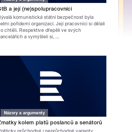
StB a její (ne)spolupracovníci
ývalá komunistická státní bezpečnost byla
elmi pofiderní organizací. Její pracovníci si dělali
o chtěli. Respektive dřepěli ve svých
ancelářích a vymýšleli si, ...
Názory a argumenty
Zmatky kolem platů poslanců a senátorů
oliticky průchodné i neprůchodné varianty