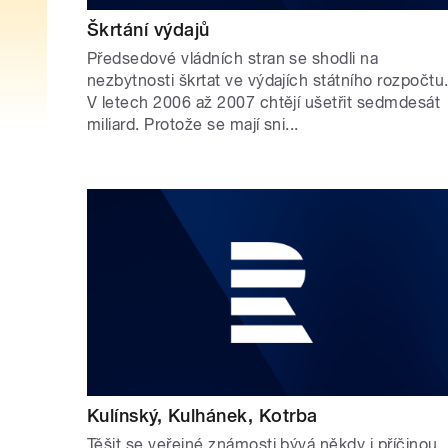
Škrtání výdajů
Předsedové vládních stran se shodli na
nezbytnosti škrtat ve výdajích státního rozpočtu
V letech 2006 až 2007 chtějí ušetřit sedmdesát
miliard. Protože se mají sni...
Kulínský, Kulhánek, Kotrba
Těšit se veřejné známosti bývá někdy i příčinou