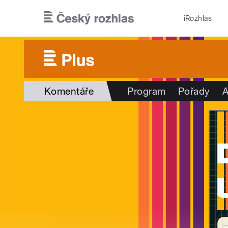
Přejít k hlavnímu obsahu
iRozhlas
Komentáře
Program
Pořady
A