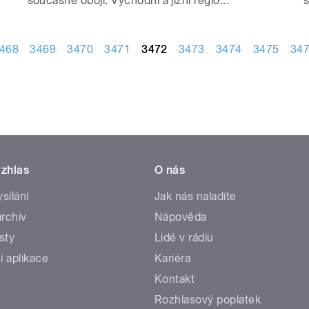
současně obojí. Východní a jižní regio...
s
468
3469
3470
3471
3472
3473
3474
3475
34
zhlas
O nás
ysílání
Jak nás naladíte
rchiv
Nápověda
sty
Lidé v rádiu
í aplikace
Kariéra
Kontakt
Rozhlasový poplatek