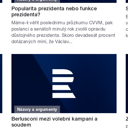
Popularita prezidenta nebo funkce
prezidenta?
B
Máme-li věřit poslednímu průzkumu CVVM, pak
.
v
poslanci a senátoři minulý rok zvolili opravdu
c
důstojného prezidenta. Skoro devadesát procent
k
dotázaných míní, že Václav...
Názory a argumenty
Berlusconi mezi volební kampaní a
soudem
P