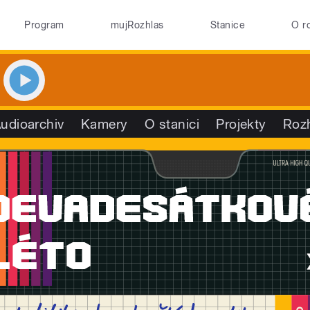
Program
mujRozhlas
Stanice
O r
udioarchiv
Kamery
O stanici
Projekty
Roz