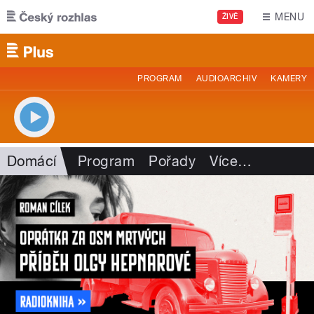
Přejít k hlavnímu obsahu
MENU
ŽIVĚ
PROGRAM
AUDIOARCHIV
KAMERY
Domácí
Program
Pořady
Více
…