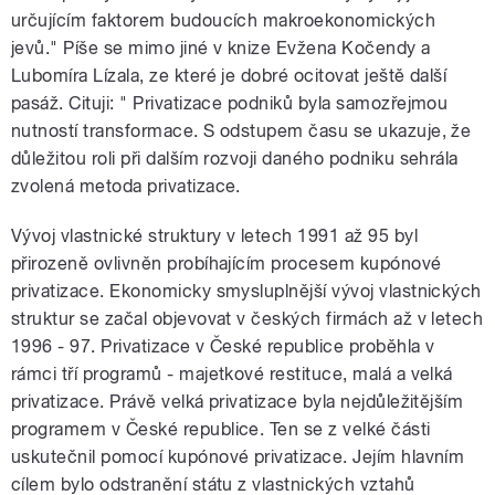
určujícím faktorem budoucích makroekonomických
jevů." Píše se mimo jiné v knize Evžena Kočendy a
Lubomíra Lízala, ze které je dobré ocitovat ještě další
pasáž. Cituji: " Privatizace podniků byla samozřejmou
nutností transformace. S odstupem času se ukazuje, že
důležitou roli při dalším rozvoji daného podniku sehrála
zvolená metoda privatizace.
Vývoj vlastnické struktury v letech 1991 až 95 byl
přirozeně ovlivněn probíhajícím procesem kupónové
privatizace. Ekonomicky smysluplnější vývoj vlastnických
struktur se začal objevovat v českých firmách až v letech
1996 - 97. Privatizace v České republice proběhla v
rámci tří programů - majetkové restituce, malá a velká
privatizace. Právě velká privatizace byla nejdůležitějším
programem v České republice. Ten se z velké části
uskutečnil pomocí kupónové privatizace. Jejím hlavním
cílem bylo odstranění státu z vlastnických vztahů