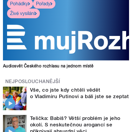
Pohádky
Pořady
Živé vysílání
Audiosvět Českého rozhlasu na jednom místě
NEJPOSLOUCHANĚJŠÍ
Vše, co jste kdy chtěli vědět
o Vladimiru Putinovi a báli jste se zeptat
Telička: Babiš? Větší problém je jeho
okolí. S neskutečnou arogancí se
přikrývají absurdní věci