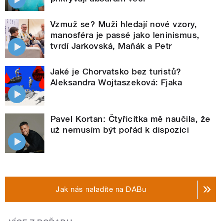
Vzmuž se? Muži hledají nové vzory,
manosféra je passé jako leninismus,
tvrdí Jarkovská, Maňák a Petr
Jaké je Chorvatsko bez turistů?
Aleksandra Wojtaszeková: Fjaka
Pavel Kortan: Čtyřicítka mě naučila, že
už nemusím být pořád k dispozici
Jak nás naladíte na DABu