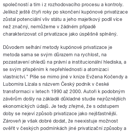
společností a tím i z rozhodovacího procesu a kontroly.
Jelikož ještě čtyři roky po skončení kupónové privatizace
zůstal potenciální vliv státu a jeho majetkový podíl více
než značný, nemůžeme v žádném případě
charakterizovat cíl privatizace jako úspěšně splněný.
Důvodem selhání metody kupónové privatizace je
metoda sama se svým důrazem na rychlost, na
pozastavení ohledů na právní a institucionální hlediska, a
se svým přispěním k nepřehlednosti a atomizaci
vlastnictví." Píše se mimo jiné v knize Evžena Kočendy a
Lubomíra Lízala s názvem Český podnik v české
transformaci v letech 1990 až 2000. Autoři k podobným
závěrům došly na základě důkladné studie nejrůznějších
ekonomických údajů. Je tedy zřejmé, že s odstupem
doby se nejeví způsob privatizace jako nejšťastnější.
Zároveň je však dobré dodat, že neexistuje možnost
ověřit v českých podmínkách jiné privatizační způsoby a