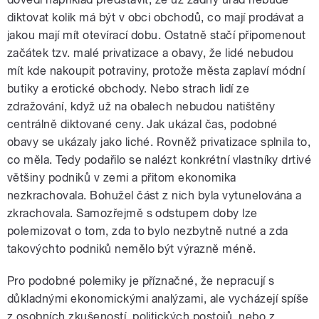
diktovat kolik má být v obci obchodů, co mají prodávat a
jakou mají mít otevírací dobu. Ostatně stačí připomenout
pause
začátek tzv. malé privatizace a obavy, že lidé nebudou
mít kde nakoupit potraviny, protože města zaplaví módní
butiky a erotické obchody. Nebo strach lidí ze
zdražování, když už na obalech nebudou natištěny
centrálně diktované ceny. Jak ukázal čas, podobné
obavy se ukázaly jako liché. Rovněž privatizace splnila to,
co měla. Tedy podařilo se nalézt konkrétní vlastníky drtivé
většiny podniků v zemi a přitom ekonomika
nezkrachovala. Bohužel část z nich byla vytunelována a
zkrachovala. Samozřejmě s odstupem doby lze
polemizovat o tom, zda to bylo nezbytně nutné a zda
takovýchto podniků nemělo být výrazně méně.
Pro podobné polemiky je příznačné, že nepracují s
důkladnými ekonomickými analýzami, ale vycházejí spíše
z osobních zkušeností, politických postojů, nebo z