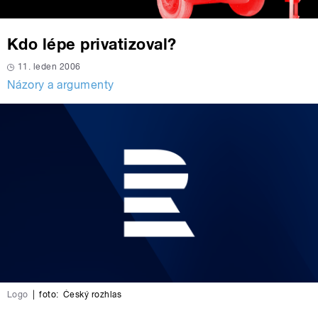
Kdo lépe privatizoval?
11. leden 2006
Názory a argumenty
Logo
|
foto:
Český rozhlas