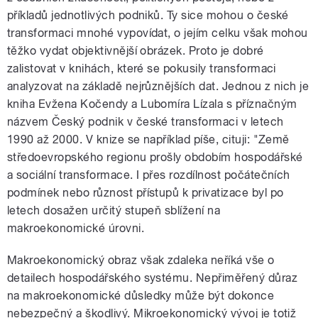
příkladů jednotlivých podniků. Ty sice mohou o české
transformaci mnohé vypovídat, o jejím celku však mohou
těžko vydat objektivnější obrázek. Proto je dobré
zalistovat v knihách, které se pokusily transformaci
analyzovat na základě nejrůznějších dat. Jednou z nich je
kniha Evžena Kočendy a Lubomíra Lízala s příznačným
názvem Český podnik v české transformaci v letech
1990 až 2000. V knize se například píše, cituji: "Země
středoevropského regionu prošly obdobím hospodářské
a sociální transformace. I přes rozdílnost počátečních
podmínek nebo různost přístupů k privatizace byl po
letech dosažen určitý stupeň sblížení na
makroekonomické úrovni.
Makroekonomický obraz však zdaleka neříká vše o
detailech hospodářského systému. Nepřiměřený důraz
na makroekonomické důsledky může být dokonce
nebezpečný a škodlivý. Mikroekonomický vývoj je totiž