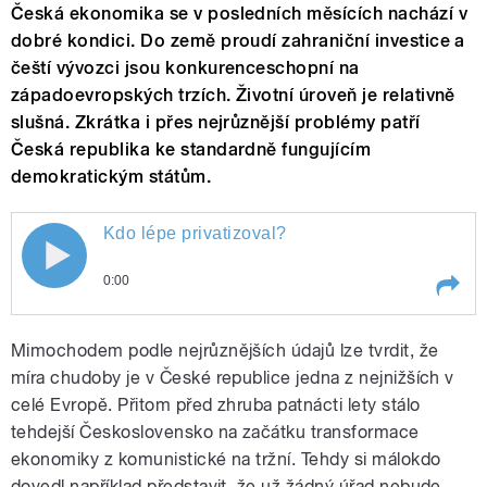
Česká ekonomika se v posledních měsících nachází v
dobré kondici. Do země proudí zahraniční investice a
čeští vývozci jsou konkurenceschopní na
západoevropských trzích. Životní úroveň je relativně
slušná. Zkrátka i přes nejrůznější problémy patří
Česká republika ke standardně fungujícím
demokratickým státům.
Kdo lépe privatizoval?
0:00
Play /
Kdo lépe privatizoval?
Mimochodem podle nejrůznějších údajů lze tvrdit, že
míra chudoby je v České republice jedna z nejnižších v
celé Evropě. Přitom před zhruba patnácti lety stálo
tehdejší Československo na začátku transformace
ekonomiky z komunistické na tržní. Tehdy si málokdo
dovedl například představit, že už žádný úřad nebude