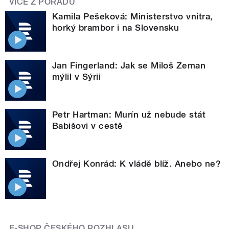
VÍCE Z POŘADU
Kamila Pešeková: Ministerstvo vnitra,
horký brambor i na Slovensku
Jan Fingerland: Jak se Miloš Zeman
mýlil v Sýrii
Petr Hartman: Murín už nebude stát
Babišovi v cestě
Ondřej Konrád: K vládě blíž. Anebo ne?
E-SHOP ČESKÉHO ROZHLASU