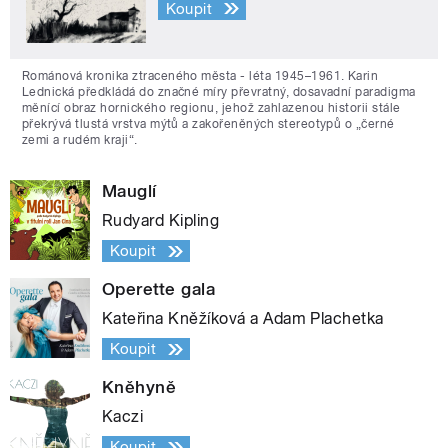
Koupit
Románová kronika ztraceného města - léta 1945–1961. Karin
Lednická předkládá do značné míry převratný, dosavadní paradigma
měnící obraz hornického regionu, jehož zahlazenou historii stále
překrývá tlustá vrstva mýtů a zakořeněných stereotypů o „černé
zemi a rudém kraji“.
Mauglí
Rudyard Kipling
Koupit
Operette gala
Kateřina Kněžíková a Adam Plachetka
Koupit
Kněhyně
Kaczi
Koupit