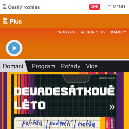
Přejít k hlavnímu obsahu
MENU
ŽIVĚ
PROGRAM
AUDIOARCHIV
KAMERY
Domácí
Program
Pořady
Více
…