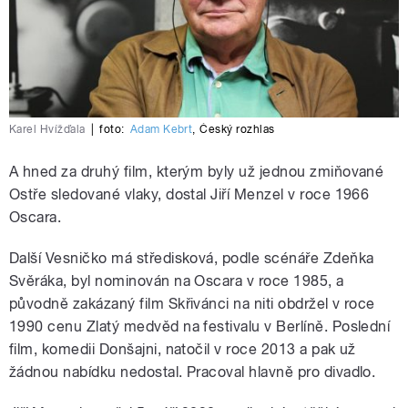
Karel Hvížďala
|
foto:
Adam Kebrt
,
Český rozhlas
A hned za druhý film, kterým byly už jednou zmiňované
Ostře sledované vlaky, dostal Jiří Menzel v roce 1966
Oscara.
Další Vesničko má středisková, podle scénáře Zdeňka
Svěráka, byl nominován na Oscara v roce 1985, a
původně zakázaný film Skřivánci na niti obdržel v roce
1990 cenu Zlatý medvěd na festivalu v Berlíně. Poslední
film, komedii Donšajni, natočil v roce 2013 a pak už
žádnou nabídku nedostal. Pracoval hlavně pro divadlo.