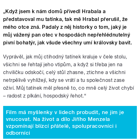
„Když jsem k nám domů přivedl Hrabala a
představoval mu tatínka, tak mě Hrabal přerušil, že
mého otce zná. Padaly z něj historky o tom, jaký je
můj vážený pan otec v hospodách nepřehlédnutelný
pivní bohatýr, jak všude všechny umí královsky bavit.
Vyprávěl, jak můj ctihodný tatínek kraluje v čele stolu,
všichni se řehtají jeho vtipům, a když si třeba jen na
chviličku odskočí, celý stůl zhasne, ztichne a všichni
netrpělivě vyhlížejí, kdy se vrátí a tu společnost zase
oživí. Můj tatínek měl přesně to, co mně celý život chybí
– radost z plkání, hospodský řehot.“
Film má myšlenky v lidech probudit, ne jim je
vnucovat. Na život a dílo Jiřího Menzela
vzpomínají blízcí přátelé, spolupracovníci i
odborníci