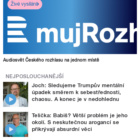
Živé vysílání
Audiosvět Českého rozhlasu na jednom místě
NEJPOSLOUCHANĚJŠÍ
Joch: Sledujeme Trumpův mentální
úpadek směrem k sebestřednosti,
chaosu. A konec je v nedohlednu
Telička: Babiš? Větší problém je jeho
okolí. S neskutečnou arogancí se
přikrývají absurdní věci