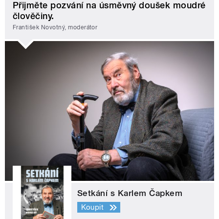
Přijměte pozvání na úsměvný doušek moudré
člověčiny.
František Novotný, moderátor
Setkání s Karlem Čapkem
Koupit