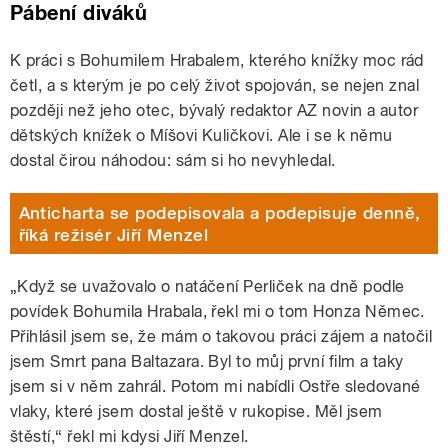
Pábení diváků
K práci s Bohumilem Hrabalem, kterého knížky moc rád
četl, a s kterým je po celý život spojován, se nejen znal
později než jeho otec, bývalý redaktor AZ novin a autor
dětských knížek o Míšovi Kuličkovi. Ale i se k němu
dostal čirou náhodou: sám si ho nevyhledal.
Anticharta se podepisovala a podepisuje denně,
říká režisér Jiří Menzel
„Když se uvažovalo o natáčení Perliček na dně podle
povídek Bohumila Hrabala, řekl mi o tom Honza Němec.
Přihlásil jsem se, že mám o takovou práci zájem a natočil
jsem Smrt pana Baltazara. Byl to můj první film a taky
jsem si v něm zahrál. Potom mi nabídli Ostře sledované
vlaky, které jsem dostal ještě v rukopise. Měl jsem
štěstí,“ řekl mi kdysi Jiří Menzel.