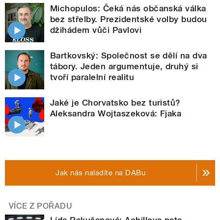
Michopulos: Čeká nás občanská válka
bez střelby. Prezidentské volby budou
džihádem vůči Pavlovi
Bartkovský: Společnost se dělí na dva
tábory. Jeden argumentuje, druhý si
tvoří paralelní realitu
Jaké je Chorvatsko bez turistů?
Aleksandra Wojtaszeková: Fjaka
Jak nás naladíte na DABu
VÍCE Z POŘADU
Lída Rakušanová: Achillova pata