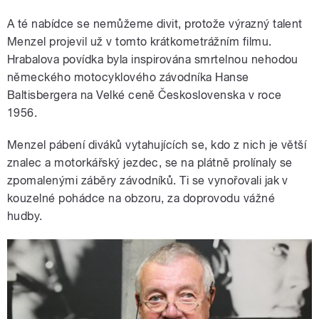
A té nabídce se nemůžeme divit, protože výrazný talent
Menzel projevil už v tomto krátkometrážním filmu.
Hrabalova povídka byla inspirována smrtelnou nehodou
německého motocyklového závodníka Hanse
Baltisbergera na Velké ceně Československa v roce
1956.
Menzel pábení diváků vytahujících se, kdo z nich je větší
znalec a motorkářský jezdec, se na plátně prolínaly se
zpomalenými záběry závodníků. Ti se vynořovali jak v
kouzelné pohádce na obzoru, za doprovodu vážné
hudby.