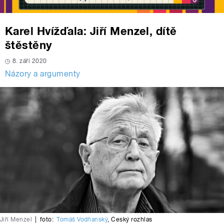
Karel Hvížďala: Jiří Menzel, dítě
štěstěny
8. září 2020
Názory a argumenty
Jiří Menzel
|
foto:
Tomáš Vodňanský
,
Český rozhlas