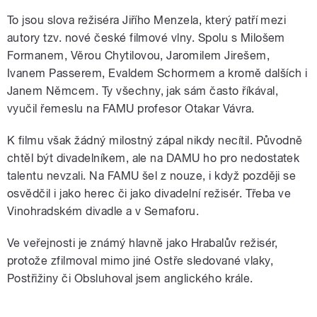
To jsou slova režiséra Jiřího Menzela, který patří mezi
autory tzv. nové české filmové vlny. Spolu s Milošem
Formanem, Věrou Chytilovou, Jaromilem Jirešem,
Ivanem Passerem, Evaldem Schormem a kromě dalších i
Janem Němcem. Ty všechny, jak sám často říkával,
vyučil řemeslu na FAMU profesor Otakar Vávra.
K filmu však žádný milostný zápal nikdy necítil. Původně
chtěl být divadelníkem, ale na DAMU ho pro nedostatek
talentu nevzali. Na FAMU šel z nouze, i když později se
osvědčil i jako herec či jako divadelní režisér. Třeba ve
Vinohradském divadle a v Semaforu.
Ve veřejnosti je známý hlavně jako Hrabalův režisér,
protože zfilmoval mimo jiné Ostře sledované vlaky,
Postřižiny či Obsluhoval jsem anglického krále.