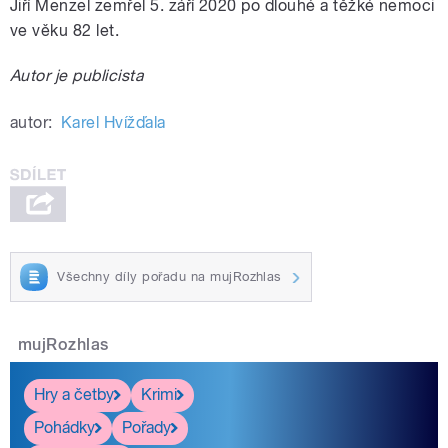
Jiří Menzel zemřel 5. září 2020 po dlouhé a těžké nemoci
ve věku 82 let.
Autor je publicista
autor:
Karel Hvížďala
Všechny díly pořadu na mujRozhlas
mujRozhlas
Hry a četby
Krimi
Pohádky
Pořady