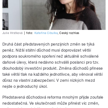
Julie Hrstková
|
foto:
Kateřina Cibulka
,
Český rozhlas
Druhá část představených penzijních změn se týká
peněz. Nižší státní důchod musí doprovázet větší
podpora soukromého spoření než aktuálně schválené
daňové úlevy, která nedávno schválili poslanci pro tzv.
dlouhodobý investiční produkt. Změna důchodů přinese
také větší tlak na každého jednotlivce, aby věnoval větší
důraz na vlastní zabezpečení. V zemi nízkých mezd
nejde o jednoduchý úkol.
Představená důchodová reforma mnohým přijde zoufale
nedostatečná. Ve skutečnosti může přinést víc změn,