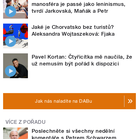
manosféra je passé jako leninismus,
tvrdí Jarkovská, Maňák a Petr
Jaké je Chorvatsko bez turistů?
Aleksandra Wojtaszeková: Fjaka
Pavel Kortan: Čtyřicítka mě naučila, že
už nemusím být pořád k dispozici
Jak nás naladíte na DABu
VÍCE Z POŘADU
Poslechněte si všechny nedělní
komentáře s Petrem Schwarzem