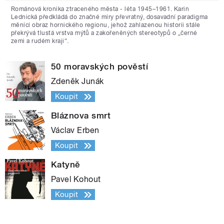
Románová kronika ztraceného města - léta 1945–1961. Karin
Lednická předkládá do značné míry převratný, dosavadní paradigma
měnící obraz hornického regionu, jehož zahlazenou historii stále
překrývá tlustá vrstva mýtů a zakořeněných stereotypů o „černé
zemi a rudém kraji“.
50 moravských pověstí
Zdeněk Junák
Koupit
Bláznova smrt
Václav Erben
Koupit
Katyně
Pavel Kohout
Koupit