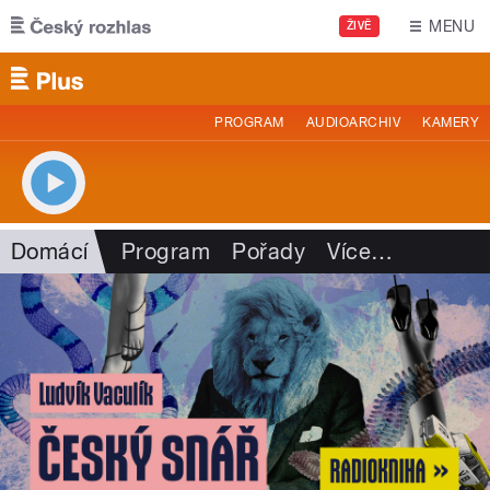
Přejít k hlavnímu obsahu
MENU
ŽIVĚ
PROGRAM
AUDIOARCHIV
KAMERY
Domácí
Program
Pořady
Více
…