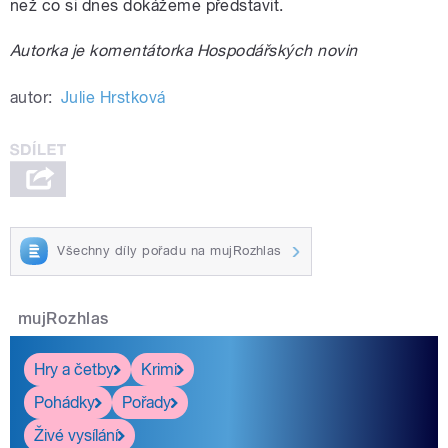
než co si dnes dokážeme představit.
Autorka je komentátorka Hospodářských novin
autor:
Julie Hrstková
Všechny díly pořadu na mujRozhlas
mujRozhlas
Hry a četby
Krimi
Pohádky
Pořady
Živé vysílání