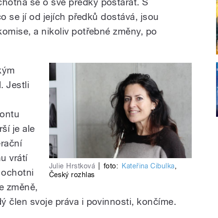
chotna se o své předky postarat. S
o se jí od jejích předků dostává, jsou
komise, a nikoliv potřebné změny, po
ckým
 Jestli
zontu
ší je ale
erační
u vrátí
Julie Hrstková
|
foto:
Kateřina Cibulka
,
 ochotni
Český rozhlas
ke změně,
ý člen svoje práva i povinnosti, končíme.