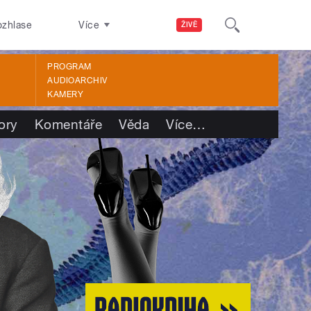
ozhlase
Více
ŽIVĚ
PROGRAM
AUDIOARCHIV
KAMERY
ory
Komentáře
Věda
Více
…