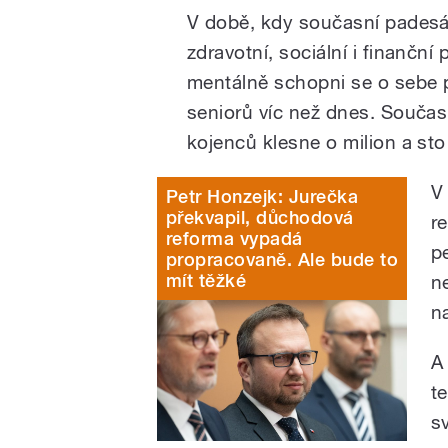
V době, kdy současní padesá
zdravotní, sociální i finančn
mentálně schopni se o sebe p
seniorů víc než dnes. Součas
kojenců klesne o milion a sto 
V
Petr Honzejk: Jurečka
překvapil, důchodová
r
reforma vypadá
p
propracovaně. Ale bude to
mít těžké
n
n
A
t
s