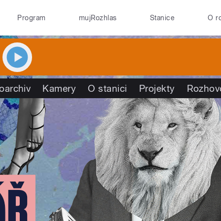
Program
mujRozhlas
Stanice
O r
oarchiv
Kamery
O stanici
Projekty
Rozhov