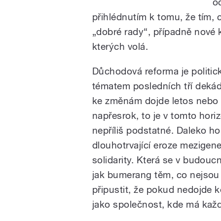
o
přihlédnutím k tomu, že tím, c
„dobré rady“, případně nové 
kterých volá.
Důchodová reforma je politi
tématem posledních tří dekád.
ke změnám dojde letos nebo
napřesrok, to je v tomto hori
nepříliš podstatné. Daleko hor
dlouhotrvající eroze mezigen
solidarity. Která se v budoucn
jak bumerang těm, co nejsou
připustit, že pokud nedojde 
jako společnost, kde má každ