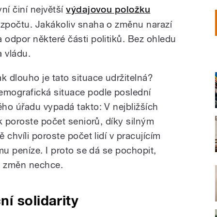
yní činí největší
výdajovou položku
ozpočtu. Jakákoliv snaha o změnu narazí
a odpor některé části politiků. Bez ohledu
a vládu.
ak dlouho je tato situace udržitelná?
emografická situace podle poslední
ho úřadu vypadá takto: V nejbližších
k poroste počet seniorů, díky silným
 chvíli poroste počet lidí v pracujícím
mu peníze. I proto se dá se pochopit,
h změn nechce.
í solidarity