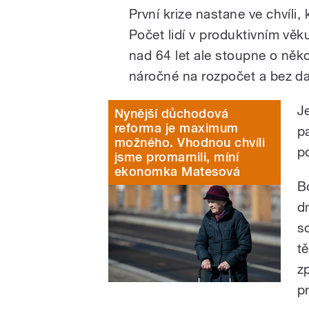
První krize nastane ve chvíli
Počet lidí v produktivním věk
nad 64 let ale stoupne o něko
náročné na rozpočet a bez d
J
Nynější důchodová
reforma je maximum
p
možného. Vhodnou chvíli
po
jsme promarnili, míní
ekonomka Matesová
B
d
s
t
z
p