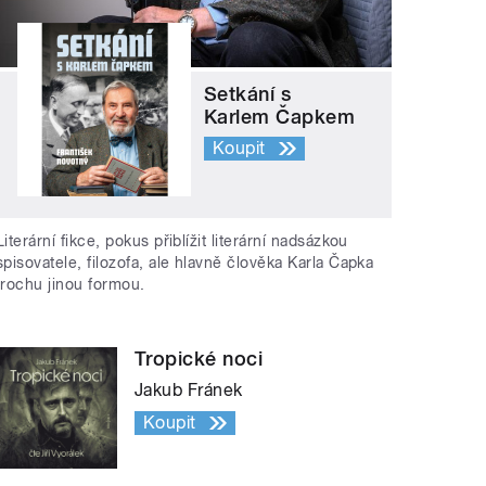
Setkání s
Karlem Čapkem
Koupit
Literární fikce, pokus přiblížit literární nadsázkou
spisovatele, filozofa, ale hlavně člověka Karla Čapka
trochu jinou formou.
Tropické noci
Jakub Fránek
Koupit