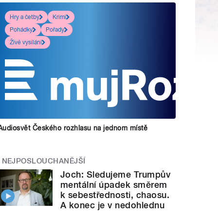
Hry a četby
Krimi
Pohádky
Pořady
Živé vysílání
Audiosvět Českého rozhlasu na jednom místě
NEJPOSLOUCHANĚJŠÍ
Joch: Sledujeme Trumpův
mentální úpadek směrem
k sebestřednosti, chaosu.
A konec je v nedohlednu