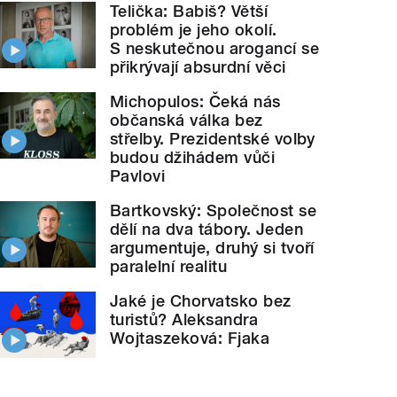
Telička: Babiš? Větší
problém je jeho okolí.
S neskutečnou arogancí se
přikrývají absurdní věci
Michopulos: Čeká nás
občanská válka bez
střelby. Prezidentské volby
budou džihádem vůči
Pavlovi
Bartkovský: Společnost se
dělí na dva tábory. Jeden
argumentuje, druhý si tvoří
paralelní realitu
Jaké je Chorvatsko bez
turistů? Aleksandra
Wojtaszeková: Fjaka