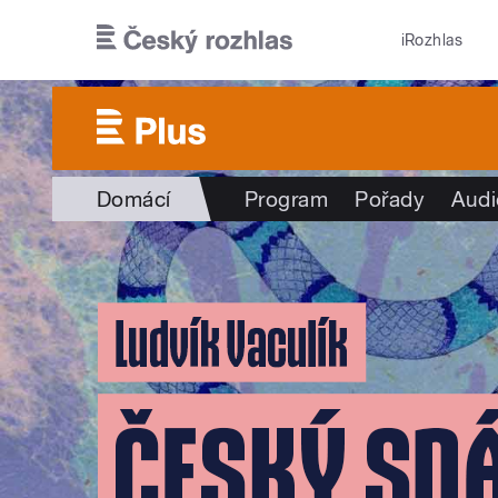
Přejít k hlavnímu obsahu
iRozhlas
Domácí
Program
Pořady
Audi