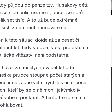
, kdy půjdou do penze tzv. Husákovy děti.
u se sice příliš nezmění, počet seniorů
lik set tisíc. A to už bude extrémně
alších změn neufinancovatelné.
en k této situaci dojde až za deset či
atnáct let, tedy v době, která pro aktuální
litické vítězství není podstatná.
ohužel za necelých dvacet let ode
neška prudce stoupne počet starých a
oučasně začne velmi rychle klesat počet
ěch, kteří by se o ně mohli jakýmkoliv
působem postarat. A tento trend se má
rohlubovat.