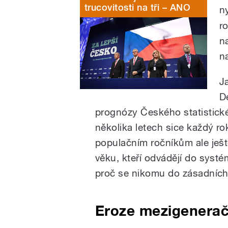
trucovitosti na tři – ANO
n
r
n
n
J
D
prognózy Českého statistické
několika letech sice každý ro
populačním ročníkům ale ještě
věku, kteří odvádějí do systé
proč se nikomu do zásadníc
Eroze mezigeneračn