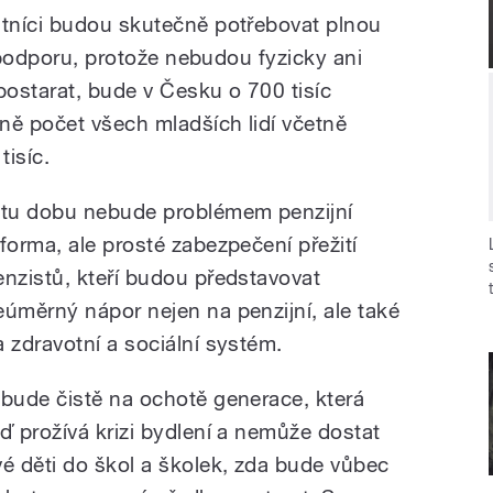
tníci budou skutečně potřebovat plnou
í podporu, protože nebudou fyzicky ani
ostarat, bude v Česku o 700 tisíc
ně počet všech mladších lidí včetně
tisíc.
 tu dobu nebude problémem penzijní
eforma, ale prosté zabezpečení přežití
enzistů, kteří budou představovat
eúměrný nápor nejen na penzijní, ale také
a zdravotní a sociální systém.
 bude čistě na ochotě generace, která
eď prožívá krizi bydlení a nemůže dostat
vé děti do škol a školek, zda bude vůbec