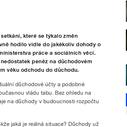
setkání, které se týkalo změn
ivně hodilo vidle do jakékoliv dohody o
inisterstva práce a sociálních věcí.
ší nedostatek peněz na důchodovém
ím věku odchodu do důchodu.
viduální důchodové účty a podobné
 současnou vládu tabu. Bez ohledu na
aje na důchody v budoucnosti rozpočtu
akže jaká je reálná situace? Důchody už