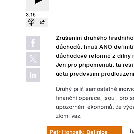
3:16
Zrušením druhého hradního 
důchodů,
hnutí ANO
definit
důchodové reformě z dílny m
Jen pro připomenutí, ta ře
účtu především prodloužen
Druhý pilíř, samostatné indi
finanční operace, jsou i pro
upozornění ekonomů, že výd
zlomí vaz.
T
Petr Honzejk: Definice