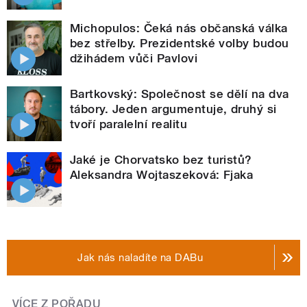
Michopulos: Čeká nás občanská válka
bez střelby. Prezidentské volby budou
džihádem vůči Pavlovi
Bartkovský: Společnost se dělí na dva
tábory. Jeden argumentuje, druhý si
tvoří paralelní realitu
Jaké je Chorvatsko bez turistů?
Aleksandra Wojtaszeková: Fjaka
Jak nás naladíte na DABu
VÍCE Z POŘADU