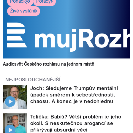
Pohádky
Pořady
Živé vysílání
Audiosvět Českého rozhlasu na jednom místě
NEJPOSLOUCHANĚJŠÍ
Joch: Sledujeme Trumpův mentální
úpadek směrem k sebestřednosti,
chaosu. A konec je v nedohlednu
Telička: Babiš? Větší problém je jeho
okolí. S neskutečnou arogancí se
přikrývají absurdní věci