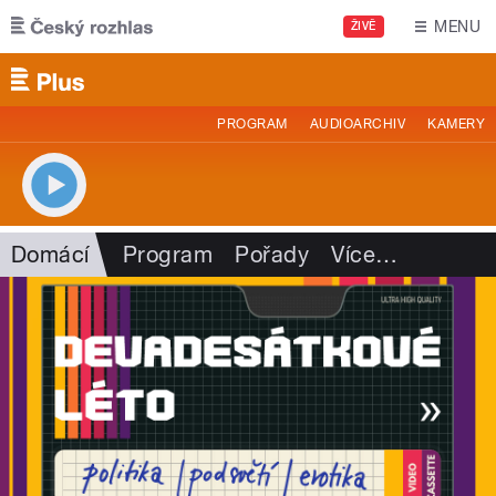
Přejít k hlavnímu obsahu
MENU
ŽIVĚ
PROGRAM
AUDIOARCHIV
KAMERY
Domácí
Program
Pořady
Více
…