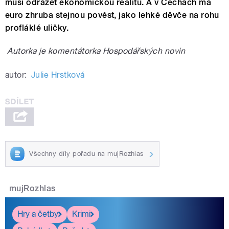
musí odrážet ekonomickou realitu. A v Čechách má
euro zhruba stejnou pověst, jako lehké děvče na rohu
profláklé uličky.
Autorka je komentátorka Hospodářských novin
autor:
Julie Hrstková
Všechny díly pořadu na mujRozhlas
mujRozhlas
Hry a četby
Krimi