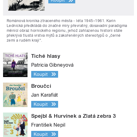
Koupit
Románová kronika ztraceného města - léta 1945–1961. Karin
Lednická předkládá do značné míry převratný, dosavadní paradigma
měnící obraz hornického regionu, jehož zahlazenou historii stále
překrývá tlustá vrstva mýtů a zakořeněných stereotypů o „černé
zemi a rudém kraji“.
Tiché hlasy
Patricia Gibneyová
Koupit
Broučci
Jan Karafiát
Koupit
Spejbl & Hurvínek a Zlatá zebra 3
František Nepil
Koupit