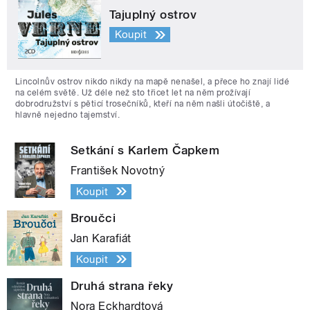
Tajuplný ostrov
Koupit
Lincolnův ostrov nikdo nikdy na mapě nenašel, a přece ho znají lidé
na celém světě. Už déle než sto třicet let na něm prožívají
dobrodružství s pěticí trosečníků, kteří na něm našli útočiště, a
hlavně nejedno tajemství.
Setkání s Karlem Čapkem
František Novotný
Koupit
Broučci
Jan Karafiát
Koupit
Druhá strana řeky
Nora Eckhardtová