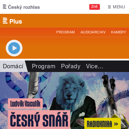
Přejít k hlavnímu obsahu
MENU
ŽIVĚ
PROGRAM
AUDIOARCHIV
KAMERY
Domácí
Program
Pořady
Více
…