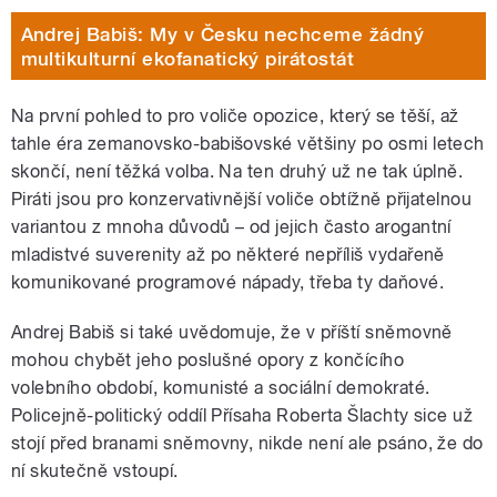
Andrej Babiš: My v Česku nechceme žádný
multikulturní ekofanatický pirátostát
Na první pohled to pro voliče opozice, který se těší, až
tahle éra zemanovsko-babišovské většiny po osmi letech
skončí, není těžká volba. Na ten druhý už ne tak úplně.
Piráti jsou pro konzervativnější voliče obtížně přijatelnou
variantou z mnoha důvodů – od jejich často arogantní
mladistvé suverenity až po některé nepříliš vydařeně
komunikované programové nápady, třeba ty daňové.
Andrej Babiš si také uvědomuje, že v příští sněmovně
mohou chybět jeho poslušné opory z končícího
volebního období, komunisté a sociální demokraté.
Policejně-politický oddíl Přísaha Roberta Šlachty sice už
stojí před branami sněmovny, nikde není ale psáno, že do
ní skutečně vstoupí.