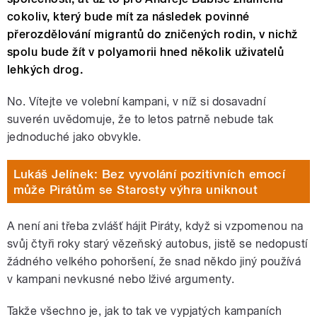
cokoliv, který bude mít za následek povinné
přerozdělování migrantů do zničených rodin, v nichž
spolu bude žít v polyamorii hned několik uživatelů
lehkých drog.
No. Vítejte ve volební kampani, v níž si dosavadní
suverén uvědomuje, že to letos patrně nebude tak
jednoduché jako obvykle.
Lukáš Jelínek: Bez vyvolání pozitivních emocí
může Pirátům se Starosty výhra uniknout
A není ani třeba zvlášť hájit Piráty, když si vzpomenou na
svůj čtyři roky starý vězeňský autobus, jistě se nedopustí
žádného velkého pohoršení, že snad někdo jiný používá
v kampani nevkusné nebo lživé argumenty.
Takže všechno je, jak to tak ve vypjatých kampaních