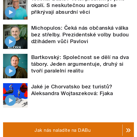
okolí. S neskutečnou arogancí se
přikrývají absurdní věci
Michopulos: Čeká nás občanská válka
bez střelby. Prezidentské volby budou
džihádem vůči Pavlovi
Bartkovský: Společnost se dělí na dva
tábory. Jeden argumentuje, druhý si
tvoří paralelní realitu
Jaké je Chorvatsko bez turistů?
Aleksandra Wojtaszeková: Fjaka
Jak nás naladíte na DABu