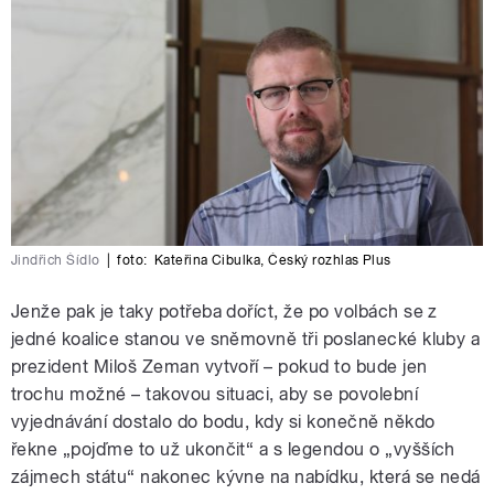
Jindřich Šídlo
|
foto:
Kateřina Cibulka
,
Český rozhlas Plus
Jenže pak je taky potřeba doříct, že po volbách se z
jedné koalice stanou ve sněmovně tři poslanecké kluby a
prezident Miloš Zeman vytvoří – pokud to bude jen
trochu možné – takovou situaci, aby se povolební
vyjednávání dostalo do bodu, kdy si konečně někdo
řekne „pojďme to už ukončit“ a s legendou o „vyšších
zájmech státu“ nakonec kývne na nabídku, která se nedá