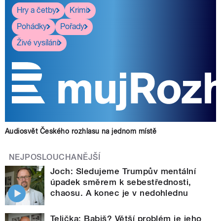
Hry a četby
Krimi
Pohádky
Pořady
Živé vysílání
Audiosvět Českého rozhlasu na jednom místě
NEJPOSLOUCHANĚJŠÍ
Joch: Sledujeme Trumpův mentální
úpadek směrem k sebestřednosti,
chaosu. A konec je v nedohlednu
Telička: Babiš? Větší problém je jeho