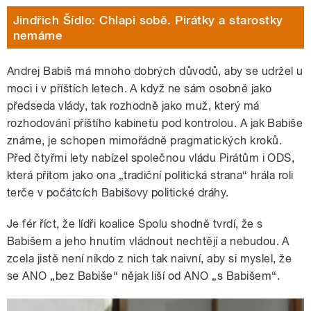
Jindřich Šídlo: Chlapi sobě. Pirátky a starostky
nemáme
Andrej Babiš má mnoho dobrých důvodů, aby se udržel u
moci i v příštích letech. A když ne sám osobně jako
předseda vlády, tak rozhodně jako muž, který má
rozhodování příštího kabinetu pod kontrolou. A jak Babiše
známe, je schopen mimořádně pragmatických kroků.
Před čtyřmi lety nabízel společnou vládu Pirátům i ODS,
která přitom jako ona „tradiční politická strana“ hrála roli
terče v počátcích Babišovy politické dráhy.
Je fér říct, že lídři koalice Spolu shodně tvrdí, že s
Babišem a jeho hnutím vládnout nechtějí a nebudou. A
zcela jistě není nikdo z nich tak naivní, aby si myslel, že
se ANO „bez Babiše“ nějak liší od ANO „s Babišem“.