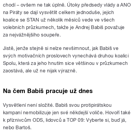
chodí – ovšem ne tak úplně. Útoky předsedy vlády a ANO
na Piráty se dají vysvětlit celkem jednoduše, jejich
koalice se STAN už několik měsíců vede ve všech
volebních průzkumech, takže je Andrej Babiš považuje
za nejvážnějšího soupeře.
Jistě, jenže stejně si nelze nevšimnout, jak Babiš ve
svých motivačních proslovech vynechává druhou koalici
Spolu, která za jeho hnutím sice většinou v průzkumech
zaostává, ale už ne nijak výrazně.
Na čem Babiš pracuje už dnes
Vysvětlení není složité. Babiš svou protipirátskou
kampaní nemobilizuje jen své někdejší voliče. Hovoří také
k příznivcům ODS, lidovců a TOP 09: Vyberte si, buď já,
nebo Bartoš.