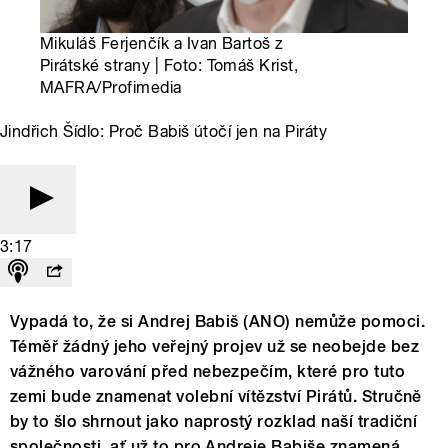
Mikuláš Ferjenčík a Ivan Bartoš z
Pirátské strany | Foto: Tomáš Krist,
MAFRA/Profimedia
Jindřich Šídlo: Proč Babiš útočí jen na Piráty
3:17
Vypadá to, že si Andrej Babiš (ANO) nemůže pomoci.
Téměř žádný jeho veřejný projev už se neobejde bez
vážného varování před nebezpečím, které pro tuto
zemi bude znamenat volební vítězství Pirátů. Stručně
by to šlo shrnout jako naprostý rozklad naší tradiční
společnosti, ať už to pro Andreje Babiše znamená