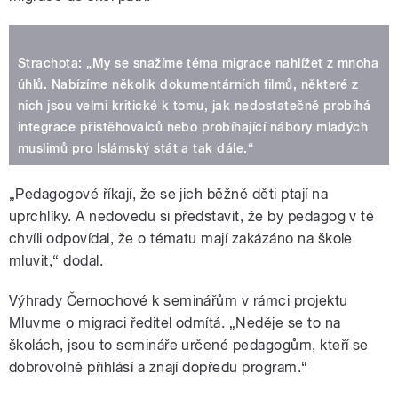
Strachota: „My se snažíme téma migrace nahlížet z mnoha
úhlů. Nabízíme několik dokumentárních filmů, některé z
nich jsou velmi kritické k tomu, jak nedostatečně probíhá
integrace přistěhovalců nebo probíhající nábory mladých
muslimů pro Islámský stát a tak dále.“
„Pedagogové říkají, že se jich běžně děti ptají na
uprchlíky. A nedovedu si představit, že by pedagog v té
chvíli odpovídal, že o tématu mají zakázáno na škole
mluvit,“ dodal.
Výhrady Černochové k seminářům v rámci projektu
Mluvme o migraci ředitel odmítá. „Neděje se to na
školách, jsou to semináře určené pedagogům, kteří se
dobrovolně přihlásí a znají dopředu program.“