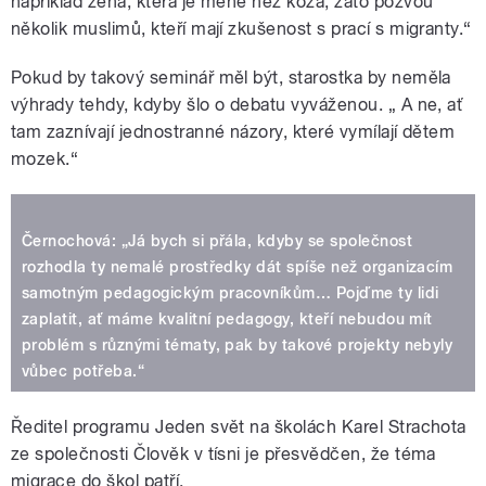
například žena, která je méně než koza, zato pozvou
několik muslimů, kteří mají zkušenost s prací s migranty.“
Pokud by takový seminář měl být, starostka by neměla
výhrady tehdy, kdyby šlo o debatu vyváženou. „ A ne, ať
tam zaznívají jednostranné názory, které vymílají dětem
mozek.“
Černochová: „Já bych si přála, kdyby se společnost
rozhodla ty nemalé prostředky dát spíše než organizacím
samotným pedagogickým pracovníkům… Pojďme ty lidi
zaplatit, ať máme kvalitní pedagogy, kteří nebudou mít
problém s různými tématy, pak by takové projekty nebyly
vůbec potřeba.“
Ředitel programu Jeden svět na školách Karel Strachota
ze společnosti Člověk v tísni je přesvědčen, že téma
migrace do škol patří.