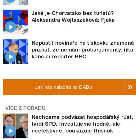
Jaké je Chorvatsko bez turistů?
Aleksandra Wojtaszeková: Fjaka
Nepustit novináře na tiskovku znamená
přiznat, že nemám protiargumenty, říká
končící reportér BBC
Jak nás naladíte na DABu
VÍCE Z POŘADU
Nechceme podvázat hospodářský růst,
tvrdí SPD. Investujeme hodně, ale
neefektivně, poukazuje Rusnok