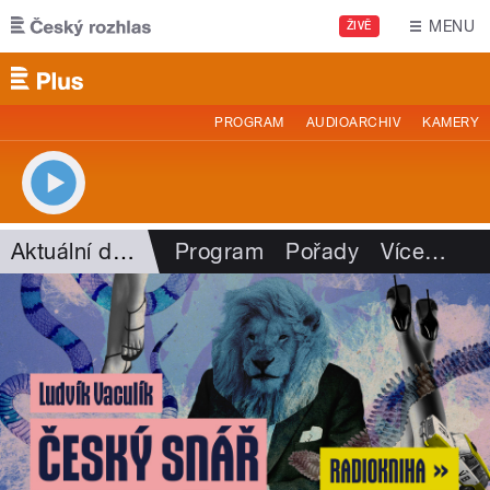
Přejít k hlavnímu obsahu
MENU
ŽIVĚ
PROGRAM
AUDIOARCHIV
KAMERY
Aktuální dění
Program
Pořady
Více
…