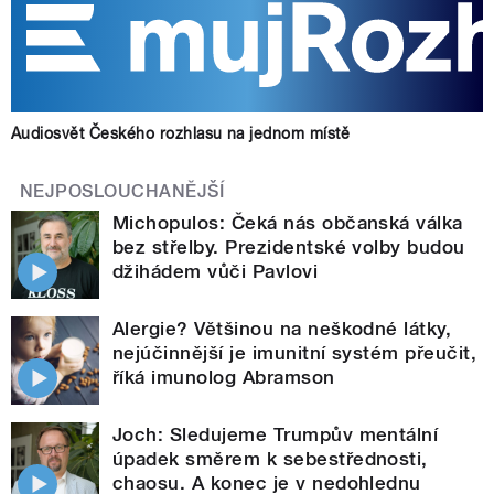
Audiosvět Českého rozhlasu na jednom místě
NEJPOSLOUCHANĚJŠÍ
Michopulos: Čeká nás občanská válka
bez střelby. Prezidentské volby budou
džihádem vůči Pavlovi
Alergie? Většinou na neškodné látky,
nejúčinnější je imunitní systém přeučit,
říká imunolog Abramson
Joch: Sledujeme Trumpův mentální
úpadek směrem k sebestřednosti,
chaosu. A konec je v nedohlednu