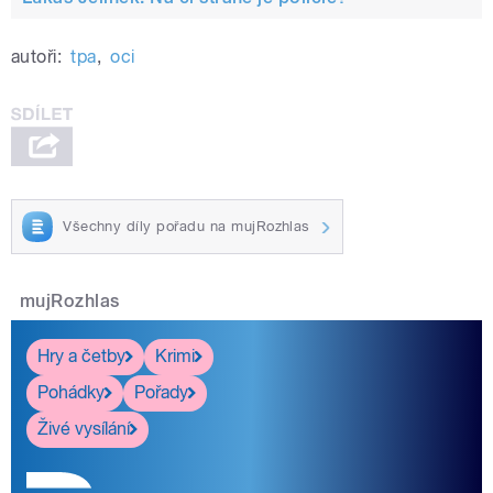
autoři:
tpa
,
oci
Všechny díly pořadu na mujRozhlas
mujRozhlas
Hry a četby
Krimi
Pohádky
Pořady
Živé vysílání