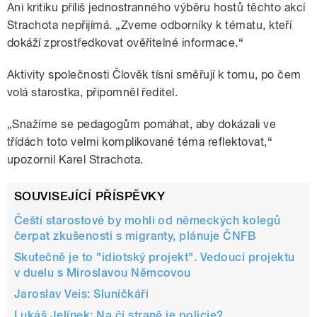
Ani kritiku příliš jednostranného výběru hostů těchto akcí
Strachota nepřijímá. „Zveme odborníky k tématu, kteří
dokáží zprostředkovat ověřitelné informace.“
Aktivity společnosti Člověk tísni směřují k tomu, po čem
volá starostka, připomněl ředitel.
„Snažíme se pedagogům pomáhat, aby dokázali ve
třídách toto velmi komplikované téma reflektovat,“
upozornil Karel Strachota.
SOUVISEJÍCÍ PŘÍSPĚVKY
Čeští starostové by mohli od německých kolegů
čerpat zkušenosti s migranty, plánuje ČNFB
Skutečně je to "idiotský projekt". Vedoucí projektu
v duelu s Miroslavou Němcovou
Jaroslav Veis: Sluníčkáři
Lukáš Jelínek: Na čí straně je policie?