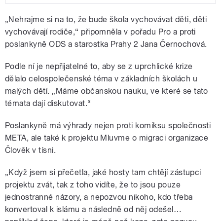
Play /
v
Má smysl hovořit ve školách s dětmi o
„Nehrajme si na to, že bude škola vychovávat děti, děti
tísni.
migrační krizi? Hosty Tomáše
Pavlíčka byla starostka Prahy 2 a
vychovávají rodiče,“ připomněla v pořadu Pro a proti
poslankyně Jana Černochová (ODS)
poslankyně ODS a starostka Prahy 2 Jana Černochová.
a ředitel programu Jeden svět na
školách Karel Strachota ze
Podle ní je nepřijatelné to, aby se z uprchlické krize
společnosti Člověk
dělalo celospolečenské téma v základních školách u
malých dětí. „Máme občanskou nauku, ve které se tato
témata dají diskutovat.“
pause
Poslankyně má výhrady nejen proti komiksu společnosti
META, ale také k projektu Mluvme o migraci organizace
Člověk v tísni.
„Když jsem si přečetla, jaké hosty tam chtějí zástupci
projektu zvát, tak z toho vidíte, že to jsou pouze
jednostranné názory, a nepozvou nikoho, kdo třeba
konvertoval k islámu a následně od něj odešel…