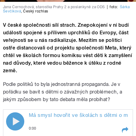
Jana Černochová, starostka Prahy 2 a poslankyně za ODS
|
foto:
Šárka
Ševčíková
,
Český rozhlas
V české společnosti sílí strach. Znepokojení v ní budí
události spojené s přílivem uprchlíků do Evropy, část
veřejnosti se u nás radikalizuje. Mezitím se politici
ostře distancovali od projektu společnosti Meta, který
chtěl ve školách formou komiksu vést děti k zamyšlení
nad důvody, které vedou běžence k útěku z rodné
země.
Podle politiků to byla jednostranná propaganda. Je v
pořádku se bavit s dětmi o závažných problémech, a
jakým způsobem by tato debata měla probíhat?
Má smysl hovořit ve školách s dětmi o migr
0:00