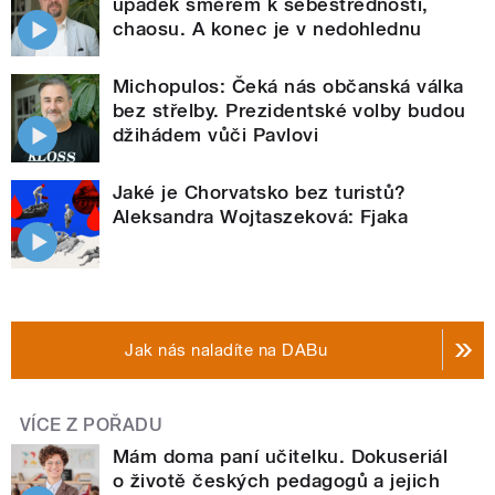
úpadek směrem k sebestřednosti,
chaosu. A konec je v nedohlednu
Michopulos: Čeká nás občanská válka
bez střelby. Prezidentské volby budou
džihádem vůči Pavlovi
Jaké je Chorvatsko bez turistů?
Aleksandra Wojtaszeková: Fjaka
Jak nás naladíte na DABu
VÍCE Z POŘADU
Mám doma paní učitelku. Dokuseriál
o životě českých pedagogů a jejich