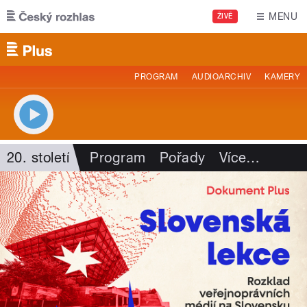
Přejít k hlavnímu obsahu
MENU
ŽIVĚ
PROGRAM
AUDIOARCHIV
KAMERY
20. století
Program
Pořady
Více
…