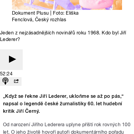
Dokument Plusu | Foto: Eliška
Fenclová, Český rozhlas
Jeden z nejzásadnějších novinářů roku 1968. Kdo byl Jiří
Lederer?
52:24
„Když se řekne Jiří Lederer, ukloňme se až po pás,“
napsal o legendě české žurnalistiky 60. let hudební
kritik Jiří Černý.
Od narození Jiřího Lederera uplyne příští rok rovných 100
let. O jeho životě hovoří autoři dokumentárního pořadu