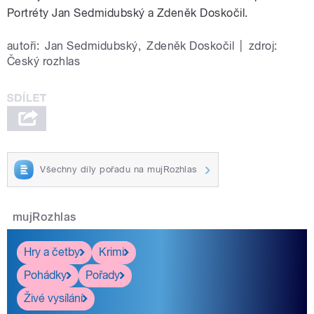
Portréty Jan Sedmidubský a Zdeněk Doskočil.
autoři:
Jan Sedmidubský
,
Zdeněk Doskočil
|
zdroj:
Český rozhlas
Všechny díly pořadu na mujRozhlas
mujRozhlas
Hry a četby
Krimi
Pohádky
Pořady
Živé vysílání