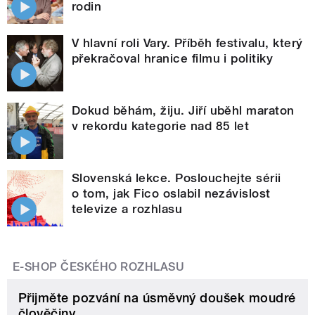
rodin
V hlavní roli Vary. Příběh festivalu, který
překračoval hranice filmu i politiky
Dokud běhám, žiju. Jiří uběhl maraton
v rekordu kategorie nad 85 let
Slovenská lekce. Poslouchejte sérii
o tom, jak Fico oslabil nezávislost
televize a rozhlasu
E-SHOP ČESKÉHO ROZHLASU
Přijměte pozvání na úsměvný doušek moudré
člověčiny.