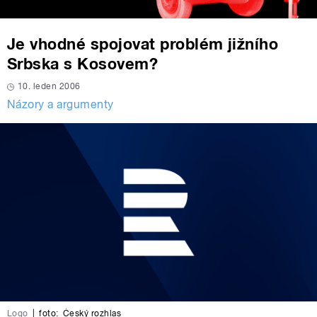
Je vhodné spojovat problém jižního
Srbska s Kosovem?
10. leden 2006
Názory a argumenty
Logo
|
foto:
Český rozhlas