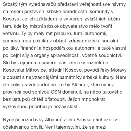
Srbský tým vyjednavačů představil veřejnosti své návrhy
na řešení postavení srbské národnostní komunity v
Kosovu. Jejich základem je vytvoření zvláštních občin
tam, kde by místní srbské obyvatelstvo mělo tvořit
většinu. Ty by měly mít plnou kulturní autonomii,
samostatnou politiku v oblasti zdravotnictví a sociální
politiky, finanční a hospodářskou autonomii a také vlastní
policejní síly a orgány spravedlnosti, včetně soudnictví.
Šlo by zejména o severní část etnicky rozdělené
Kosovské Mitrovice, střední Kosovo, povodí řeky Moravy
a oblasti s nejvzácnějšími památníky srbské kultury. Není
ale příliš pravděpodobné, že by Albánci, kteří nyní v
provincii pod správou OSN dominují, na něco takového
bez ústupků chtěli přistoupit. Jejich mnohokrát
vyslovenou prioritou je nezávislost.
Nynější požadavky Albánců z jihu Srbska přicházejí v
očekávanou chvíli. Není tajemstvím, že se mezi