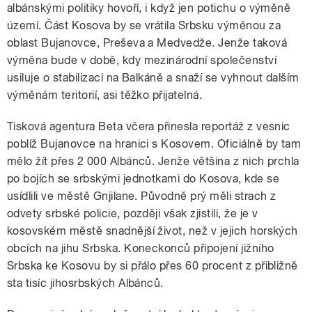
albánskými politiky hovoří, i když jen potichu o výměně
území. Část Kosova by se vrátila Srbsku výměnou za
oblast Bujanovce, Preševa a Medvedže. Jenže taková
výměna bude v době, kdy mezinárodní společenství
usiluje o stabilizaci na Balkáně a snaží se vyhnout dalším
výměnám teritorií, asi těžko přijatelná.
Tisková agentura Beta včera přinesla reportáž z vesnic
poblíž Bujanovce na hranici s Kosovem. Oficiálně by tam
mělo žít přes 2 000 Albánců. Jenže většina z nich prchla
po bojích se srbskými jednotkami do Kosova, kde se
usídlili ve městě Gnjilane. Původně prý měli strach z
odvety srbské policie, později však zjistili, že je v
kosovském městě snadnější život, než v jejich horských
obcích na jihu Srbska. Koneckonců připojení jižního
Srbska ke Kosovu by si přálo přes 60 procent z přibližně
sta tisíc jihosrbských Albánců.