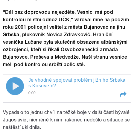
"Dál bez doprovodu nejezděte. Vesnici má pod
kontrolou místní odnož UČK," varoval mne na podzim
roku 2001 policejní velitel z města Bujanovac na jihu
Srbska, plukovník Novica Zdravkovič. Hraniční
vesnička Lučane byla skutečně obsazena albánskými
ozbrojenci, kteří si říkali Osvobozenecká armáda
Bujanovce, Preševa a Medvedže. Naší stranu vesnice
měli pod kontrolou srbští policisté.
Je vhodné spojovat problém jižního Srbska
s Kosovem?
0:00
Play /
Je vhodné spojovat problém jižního Srbska s Kosovem?
Vypadalo to jednu chvíli na těžké boje v další části bývalé
Jugoslávie, nicméně k nim nakonec nedošlo a situace se
naštěstí uklidnila.