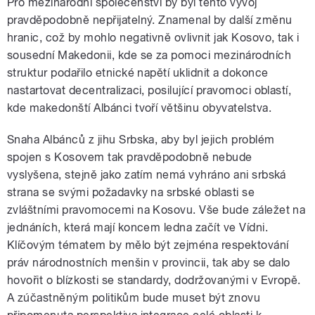
Pro mezinárodní společenství by byl tento vývoj
pravděpodobně nepřijatelný. Znamenal by další změnu
hranic, což by mohlo negativně ovlivnit jak Kosovo, tak i
sousední Makedonii, kde se za pomoci mezinárodních
struktur podařilo etnické napětí uklidnit a dokonce
nastartovat decentralizaci, posilující pravomoci oblastí,
kde makedonští Albánci tvoří většinu obyvatelstva.
Snaha Albánců z jihu Srbska, aby byl jejich problém
spojen s Kosovem tak pravděpodobně nebude
vyslyšena, stejně jako zatím nemá vyhráno ani srbská
strana se svými požadavky na srbské oblasti se
zvláštními pravomocemi na Kosovu. Vše bude záležet na
jednáních, která mají koncem ledna začít ve Vídni.
Klíčovým tématem by mělo být zejména respektování
práv národnostních menšin v provincii, tak aby se dalo
hovořit o blízkosti se standardy, dodržovanými v Evropě.
A zúčastněným politikům bude muset být znovu