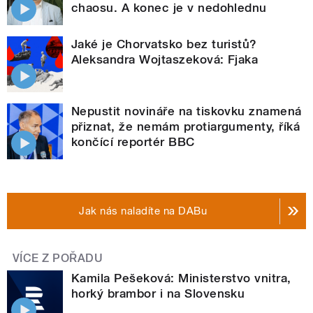
chaosu. A konec je v nedohlednu
Jaké je Chorvatsko bez turistů?
Aleksandra Wojtaszeková: Fjaka
Nepustit novináře na tiskovku znamená
přiznat, že nemám protiargumenty, říká
končící reportér BBC
Jak nás naladíte na DABu
VÍCE Z POŘADU
Kamila Pešeková: Ministerstvo vnitra,
horký brambor i na Slovensku