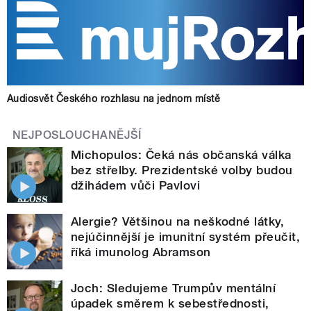
Audiosvět Českého rozhlasu na jednom místě
NEJPOSLOUCHANĚJŠÍ
Michopulos: Čeká nás občanská válka
bez střelby. Prezidentské volby budou
džihádem vůči Pavlovi
Alergie? Většinou na neškodné látky,
nejúčinnější je imunitní systém přeučit,
říká imunolog Abramson
Joch: Sledujeme Trumpův mentální
úpadek směrem k sebestřednosti,