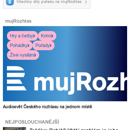
Všechny díly pořadu na mujRozhlas
mujRozhlas
Hry a četby
Krimi
Pohádky
Pořady
Živé vysílání
Audiosvět Českého rozhlasu na jednom místě
NEJPOSLOUCHANĚJŠÍ