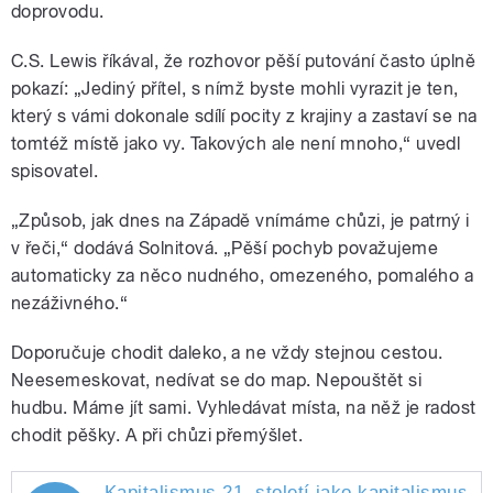
doprovodu.
C.S. Lewis říkával, že rozhovor pěší putování často úplně
pokazí: „Jediný přítel, s nímž byste mohli vyrazit je ten,
který s vámi dokonale sdílí pocity z krajiny a zastaví se na
tomtéž místě jako vy. Takových ale není mnoho,“ uvedl
spisovatel.
„Způsob, jak dnes na Západě vnímáme chůzi, je patrný i
v řeči,“ dodává Solnitová. „Pěší pochyb považujeme
automaticky za něco nudného, omezeného, pomalého a
nezáživného.“
Doporučuje chodit daleko, a ne vždy stejnou cestou.
Neesemeskovat, nedívat se do map. Nepouštět si
hudbu. Máme jít sami. Vyhledávat místa, na něž je radost
chodit pěšky. A při chůzi přemýšlet.
Kapitalismus 21. století jako kapitalismus n