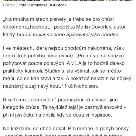
Chůze
|
foto: Fotobanka RGBStock
„Na mnoha místech planety je třeba se pro chůzi
vědomě rozhodnout,“ podotýká Merlin Coverley, autor
knihy
Umění toulat se aneb Spisovatel jako chodec
.
I ve městech, která nejsou chodcům nakloněná, však
tento druh pohybu nese ovoce. „Po městě se snažím
pohybovat pouze po svých. A v LA je to hodně daleko
prakticky kamkoli. Stačím si ale všímat, jak se město
mění, co se kde staví a tak. A pokaždé narazím na nějaký
neznámý a zajímavý kout,“ říká Nicholson.
Říká tomu „observační“ procházení. Zná však i jiné
kategorie chůze. Ta nejdůležitější je bezmyšlenkovitá –
při ní jen čeká na chvíli, kdy se dostaví inspirace.
Ne každému se chce čekat. Pro mnohé je pohyb pěšky