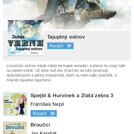
Tajuplný ostrov
Koupit
Lincolnův ostrov nikdo nikdy na mapě nenašel, a přece ho znají lidé
na celém světě. Už déle než sto třicet let na něm prožívají
dobrodružství s pěticí trosečníků, kteří na něm našli útočiště, a
hlavně nejedno tajemství.
Spejbl & Hurvínek a Zlatá zebra 3
František Nepil
Koupit
Broučci
Jan Karafiát