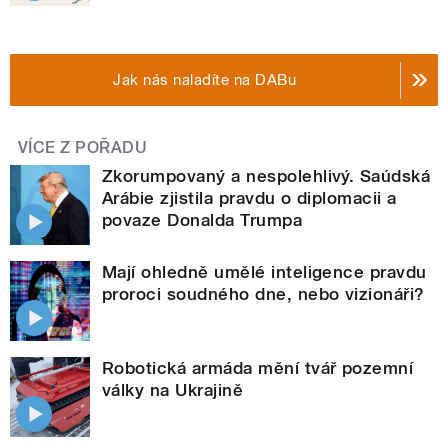
Jak nás naladíte na DABu
VÍCE Z POŘADU
Zkorumpovaný a nespolehlivý. Saúdská
Arábie zjistila pravdu o diplomacii a
povaze Donalda Trumpa
Mají ohledně umělé inteligence pravdu
proroci soudného dne, nebo vizionáři?
Robotická armáda mění tvář pozemní
války na Ukrajině