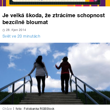
Je velká škoda, že ztrácíme schopnost
bezcílně bloumat
28. říjen 2014
Svět ve 20 minutách
Chůze
|
foto:
Fotobanka RGBStock