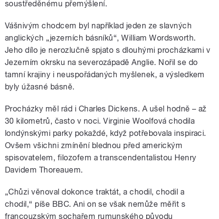
soustředěnému přemýšlení.
Vášnivým chodcem byl například jeden ze slavných
anglických „jezerních básníků“, William Wordsworth.
Jeho dílo je nerozlučně spjato s dlouhými procházkami v
Jezerním okrsku na severozápadě Anglie. Nořil se do
tamní krajiny i neuspořádaných myšlenek, a výsledkem
byly úžasné básně.
Procházky měl rád i Charles Dickens. A ušel hodně – až
30 kilometrů, často v noci. Virginie Woolfová chodila
londýnskými parky pokaždé, když potřebovala inspiraci.
Ovšem všichni zmínění blednou před americkým
spisovatelem, filozofem a transcendentalistou Henry
Davidem Thoreauem.
„Chůzi věnoval dokonce traktát, a chodil, chodil a
chodil,“ píše BBC. Ani on se však nemůže měřit s
francouzským sochařem rumunského původu