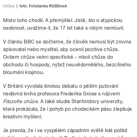
Chůze
|
foto: Fotobanka RGBStock
Místo toho chodil. A přemýšlel. Jistě, šlo o atypickou
osobnost, uvážíme-li, že 17 let také s nikým nemluvil.
V článku BBC se dočteme, že člověk nemusí být zrovna
spisovatel nebo myslitel, aby ocenil pozitiva chůze.
Ovšem chůze velmi specifické – nikoli chůze do
obchodu či hospody, nýbrž neuvědomělého, bezcílného
bloumání krajinou.
V Británii vyvolala širokou debatu o pěším putování
nedávná kniha profesora Frederika Grose s názvem
Filozofie chůze
. A také studie Stanfordovy univerzity,
která prokázala, že i pohyb po chodeckém pásu zlepšuje
kreativní myšlení.
Je pravda, že i ve vyspělém západním světě lidé pořád