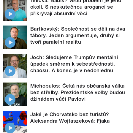
Telička: Babiš? Větší problém je jeho
okolí. S neskutečnou arogancí se
přikrývají absurdní věci
Bartkovský: Společnost se dělí na dva
tábory. Jeden argumentuje, druhý si
tvoří paralelní realitu
Joch: Sledujeme Trumpův mentální
úpadek směrem k sebestřednosti,
chaosu. A konec je v nedohlednu
Michopulos: Čeká nás občanská válka
bez střelby. Prezidentské volby budou
džihádem vůči Pavlovi
Jaké je Chorvatsko bez turistů?
Aleksandra Wojtaszeková: Fjaka