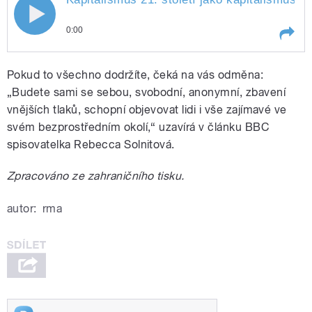
0:00
Play /
Matulík.
Kapitalismus 21. století jako
Pokud to všechno dodržíte, čeká na vás odměna:
kapitalismus nejistoty. Přízrak
deflace nad Evropou. Umění chodit
„Budete sami se sebou, svobodní, anonymní, zbavení
a za chůze myslet se vytrácí, a to
vnějších tlaků, schopní objevovat lidi i vše zajímavé ve
je velká škoda. Vybíral Rostislav
svém bezprostředním okolí,“ uzavírá v článku BBC
spisovatelka Rebecca Solnitová.
Zpracováno ze zahraničního tisku.
pause
autor:
rma