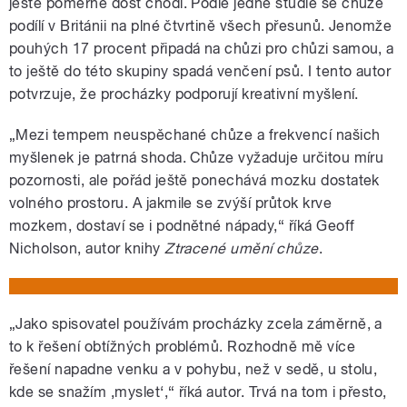
ještě poměrně dost chodí. Podle jedné studie se chůze
podílí v Británii na plné čtvrtině všech přesunů. Jenomže
pouhých 17 procent připadá na chůzi pro chůzi samou, a
to ještě do této skupiny spadá venčení psů. I tento autor
potvrzuje, že procházky podporují kreativní myšlení.
„Mezi tempem neuspěchané chůze a frekvencí našich
myšlenek je patrná shoda. Chůze vyžaduje určitou míru
pozornosti, ale pořád ještě ponechává mozku dostatek
volného prostoru. A jakmile se zvýší průtok krve
mozkem, dostaví se i podnětné nápady,“ říká Geoff
Nicholson, autor knihy
Ztracené umění chůze
.
„Jako spisovatel používám procházky zcela záměrně, a
to k řešení obtížných problémů. Rozhodně mě více
řešení napadne venku a v pohybu, než v sedě, u stolu,
kde se snažím ‚myslet‘,“ říká autor. Trvá na tom i přesto,