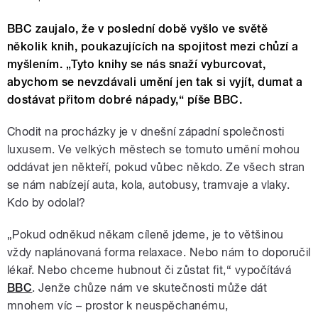
BBC zaujalo, že v poslední době vyšlo ve světě
několik knih, poukazujících na spojitost mezi chůzí a
myšlením. „Tyto knihy se nás snaží vyburcovat,
abychom se nevzdávali umění jen tak si vyjít, dumat a
dostávat přitom dobré nápady,“ píše BBC.
Chodit na procházky je v dnešní západní společnosti
luxusem. Ve velkých městech se tomuto umění mohou
oddávat jen někteří, pokud vůbec někdo. Ze všech stran
se nám nabízejí auta, kola, autobusy, tramvaje a vlaky.
Kdo by odolal?
„Pokud odněkud někam cíleně jdeme, je to většinou
vždy naplánovaná forma relaxace. Nebo nám to doporučil
lékař. Nebo chceme hubnout či zůstat fit,“ vypočítává
BBC
. Jenže chůze nám ve skutečnosti může dát
mnohem víc – prostor k neuspěchanému,