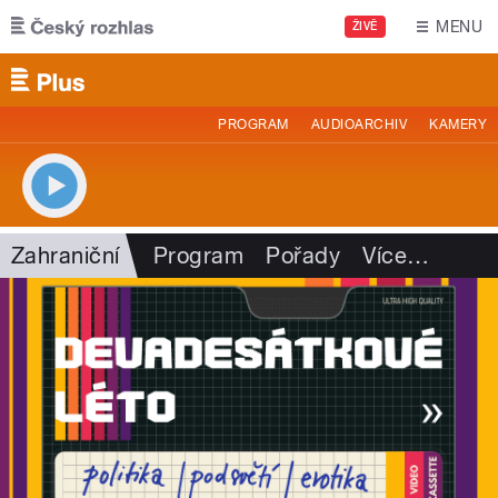
Přejít k hlavnímu obsahu
MENU
ŽIVĚ
PROGRAM
AUDIOARCHIV
KAMERY
Zahraniční
Program
Pořady
Více
…