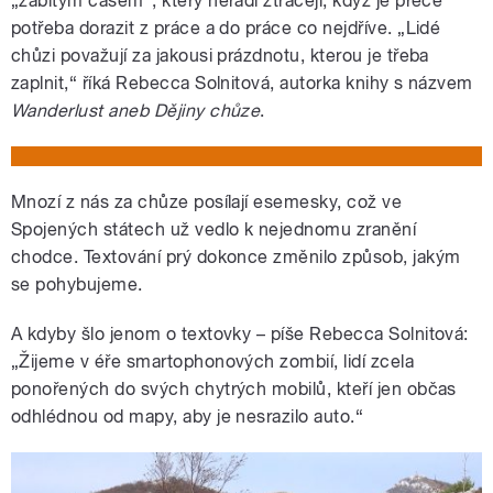
„zabitým časem“, který neradi ztrácejí, když je přece
potřeba dorazit z práce a do práce co nejdříve. „Lidé
chůzi považují za jakousi prázdnotu, kterou je třeba
zaplnit,“ říká Rebecca Solnitová, autorka knihy s názvem
Wanderlust aneb Dějiny chůze
.
Mnozí z nás za chůze posílají esemesky, což ve
Spojených státech už vedlo k nejednomu zranění
chodce. Textování prý dokonce změnilo způsob, jakým
se pohybujeme.
A kdyby šlo jenom o textovky – píše Rebecca Solnitová:
„Žijeme v éře smartophonových zombií, lidí zcela
ponořených do svých chytrých mobilů, kteří jen občas
odhlédnou od mapy, aby je nesrazilo auto.“