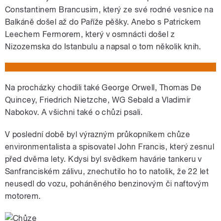
Constantinem Brancusim, který ze své rodné vesnice na
Balkáně došel až do Paříže pěšky. Anebo s Patrickem
Leechem Fermorem, který v osmnácti došel z
Nizozemska do Istanbulu a napsal o tom několik knih.
Na procházky chodili také George Orwell, Thomas De
Quincey, Friedrich Nietzche, WG Sebald a Vladimir
Nabokov. A všichni také o chůzi psali.
V poslední době byl výrazným průkopníkem chůze
environmentalista a spisovatel John Francis, který zesnul
před dvěma lety. Kdysi byl svědkem havárie tankeru v
Sanfranciském zálivu, znechutilo ho to natolik, že 22 let
neusedl do vozu, poháněného benzinovým či naftovým
motorem.