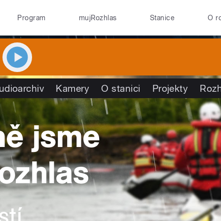
Program
mujRozhlas
Stanice
O r
udioarchiv
Kamery
O stanici
Projekty
Rozh