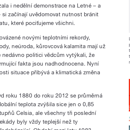
zala i nedělní demonstrace na Letné – a
– si začínají uvědomovat nutnost bránit
tu, které pociťujeme všichni.
rovázené novými teplotními rekordy,
dy, neúroda, kůrovcová kalamita mají už
tě nedávno politici vědcům vytýkali, že
larmující fakta jsou nadhodnocena. Nyní
osti situace přibývá a klimatická změna
d roku 1880 do roku 2012 se průměrná
lobální teplota zvýšila sice jen o 0,85
tupňů Celsia, ale všechny tři poslední
ekády byly vždy teplejší než ty