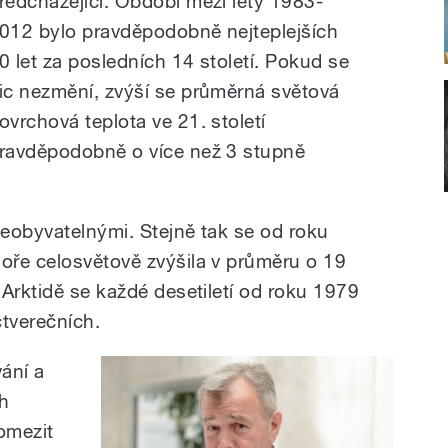
ředcházející. Období mezi lety 1983-
012 bylo pravděpodobně nejteplejších
0 let za posledních 14 století. Pokud se
ic nezmění, zvýší se průměrná světová
ovrchová teplota ve 21. století
ravděpodobně o více než 3 stupně
eobyvatelnými. Stejně tak se od roku
oře celosvětově zvýšila v průměru o 19
Arktidě se každé desetiletí od roku 1979
čtverečních.
ání a
ch
omezit