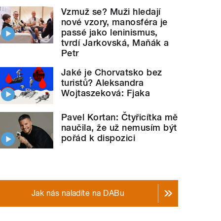
Vzmuž se? Muži hledají
nové vzory, manosféra je
passé jako leninismus,
tvrdí Jarkovská, Maňák a
Petr
Jaké je Chorvatsko bez
turistů? Aleksandra
Wojtaszeková: Fjaka
Pavel Kortan: Čtyřicítka mě
naučila, že už nemusím být
pořád k dispozici
Jak nás naladíte na DABu