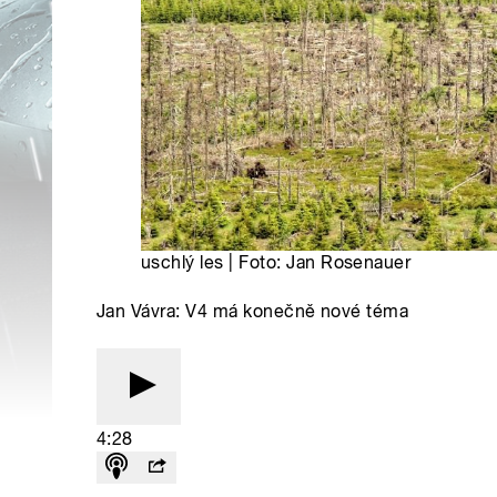
uschlý les | Foto: Jan Rosenauer
Jan Vávra: V4 má konečně nové téma
4:28