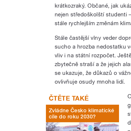
krátkozraký. Občané, jak uká
nejen středoškolští studenti 
stále rychlejším změnám klima
Stále častější vlny veder dop
sucho a hrozba nedostatku vo
vliv i na státní rozpočet. Ješ
zbytečně straší a že jejich a
se ukazuje, že důkazů o vážn
ovlivňuje osudy mnoha lidí.
O
g
Zvládne Česko klimatické
s
cíle do roku 2030?
d