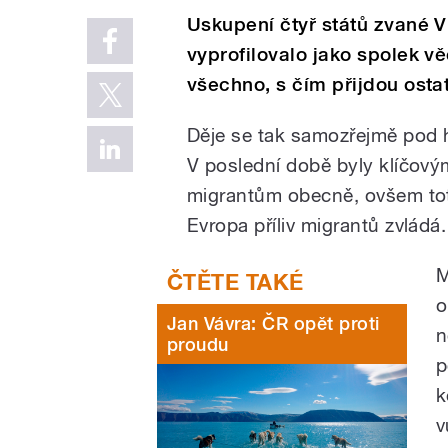
Uskupení čtyř států zvané 
vyprofilovalo jako spolek vě
všechno, s čím přijdou ostat
Děje se tak samozřejmě pod 
V poslední době byly klíčový
migrantům obecně, ovšem toto
Evropa příliv migrantů zvládá.
M
o
Jan Vávra: ČR opět proti
n
proudu
p
k
v