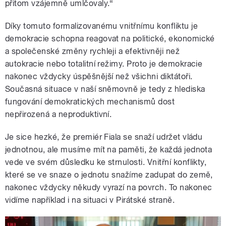
přitom vzájemně umlčovaly.“
Díky tomuto formalizovanému vnitřnímu konfliktu je
demokracie schopna reagovat na politické, ekonomické
a společenské změny rychleji a efektivněji než
autokracie nebo totalitní režimy. Proto je demokracie
nakonec vždycky úspěšnější než všichni diktátoři.
Současná situace v naší sněmovně je tedy z hlediska
fungování demokratických mechanismů dost
nepřirozená a neproduktivní.
Je sice hezké, že premiér Fiala se snaží udržet vládu
jednotnou, ale musíme mít na paměti, že každá jednota
vede ve svém důsledku ke strnulosti. Vnitřní konflikty,
které se ve snaze o jednotu snažíme zadupat do země,
nakonec vždycky někudy vyrazí na povrch. To nakonec
vidíme například i na situaci v Pirátské straně.