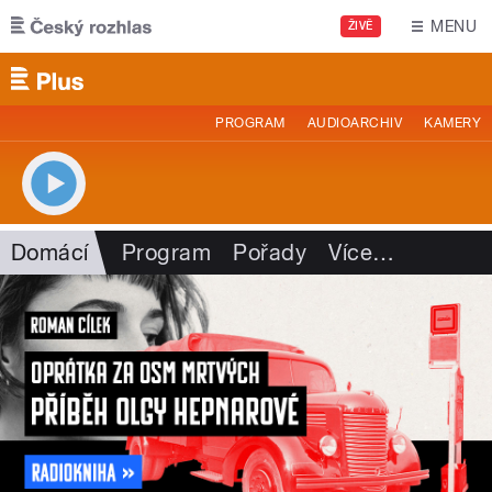
Přejít k hlavnímu obsahu
MENU
ŽIVĚ
PROGRAM
AUDIOARCHIV
KAMERY
Domácí
Program
Pořady
Více
…