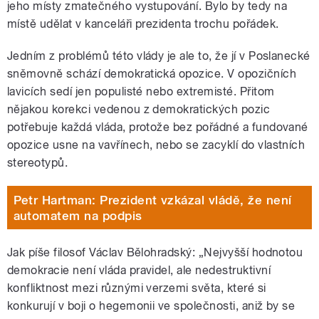
jeho místy zmatečného vystupování. Bylo by tedy na
místě udělat v kanceláři prezidenta trochu pořádek.
Jedním z problémů této vlády je ale to, že jí v Poslanecké
sněmovně schází demokratická opozice. V opozičních
lavicích sedí jen populisté nebo extremisté. Přitom
nějakou korekci vedenou z demokratických pozic
potřebuje každá vláda, protože bez pořádné a fundované
opozice usne na vavřínech, nebo se zacyklí do vlastních
stereotypů.
Petr Hartman: Prezident vzkázal vládě, že není
automatem na podpis
Jak píše filosof Václav Bělohradský: „Nejvyšší hodnotou
demokracie není vláda pravidel, ale nedestruktivní
konfliktnost mezi různými verzemi světa, které si
konkurují v boji o hegemonii ve společnosti, aniž by se