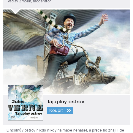
Václav Žmolík, moderátor
Tajuplný ostrov
Koupit
Lincolnův ostrov nikdo nikdy na mapě nenašel, a přece ho znají lidé