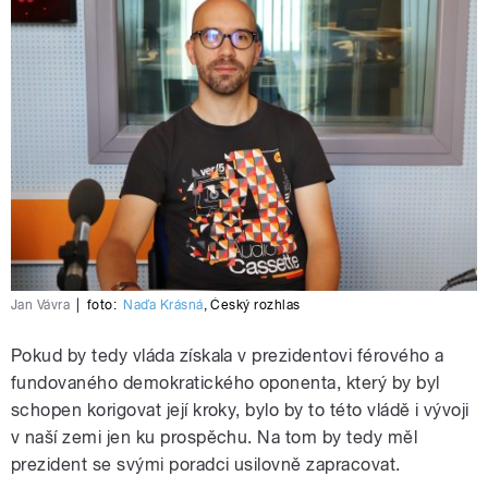
Jan Vávra
|
foto:
Naďa Krásná
,
Český rozhlas
Pokud by tedy vláda získala v prezidentovi férového a
fundovaného demokratického oponenta, který by byl
schopen korigovat její kroky, bylo by to této vládě i vývoji
v naší zemi jen ku prospěchu. Na tom by tedy měl
prezident se svými poradci usilovně zapracovat.