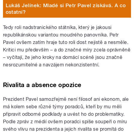
Lukáš Jelínek: Mladé si Petr Pavel získává. A co
ostatní?
Tedy roli nadstranického státníka, který je jakousi
republikánskou variantou moudrého panovníka. Petr
Pavel ovšem zatím hraje tuto roli dost nejistě a nesměle.
Kritici mu především – a do značné míry zcela oprávněně
– vyčítají, že jeho kroky na domácí scéně jsou značně
nesrozumitelné a navzájem nekonzistentní.
Rivalita a absence opozice
Prezident Pavel samozřejmě není filosof ani ekonom, ale
má kolem sebe různé týmy poradců, kteří by mu měli
připravit odborné podklady a uvést ho do problematiky.
Podle zpráv z médií ovšem poradci spíše soupeří o míru
svého vlivu na prezidenta a jejich rivalita se promítá do