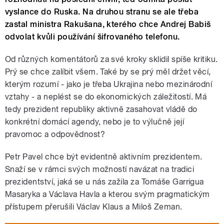
vyslance do Ruska. Na druhou stranu se ale třeba
zastal ministra Rakušana, kterého chce Andrej Babiš
odvolat kvůli používání šifrovaného telefonu.
Od různých komentátorů za své kroky sklidil spíše kritiku.
Prý se chce zalíbit všem. Také by se prý měl držet věcí,
kterým rozumí - jako je třeba Ukrajina nebo mezinárodní
vztahy - a neplést se do ekonomických záležitostí. Má
tedy prezident republiky aktivně zasahovat vládě do
konkrétní domácí agendy, nebo je to výlučně její
pravomoc a odpovědnost?
Petr Pavel chce být evidentně aktivním prezidentem.
Snaží se v rámci svých možností navázat na tradici
prezidentství, jaká se u nás zažila za Tomáše Garrigua
Masaryka a Václava Havla a kterou svým pragmatickým
přístupem přerušili Václav Klaus a Miloš Zeman.