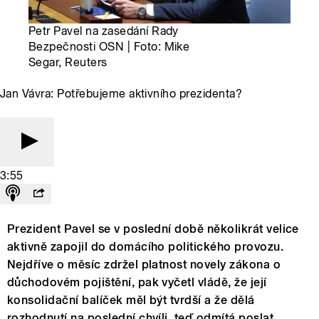
Petr Pavel na zasedání Rady
Bezpečnosti OSN | Foto: Mike
Segar, Reuters
Jan Vávra: Potřebujeme aktivního prezidenta?
3:55
Prezident Pavel se v poslední době několikrát velice
aktivně zapojil do domácího politického provozu.
Nejdříve o měsíc zdržel platnost novely zákona o
důchodovém pojištění, pak vyčetl vládě, že její
konsolidační balíček měl být tvrdší a že dělá
rozhodnutí na poslední chvíli, teď odmítá poslat