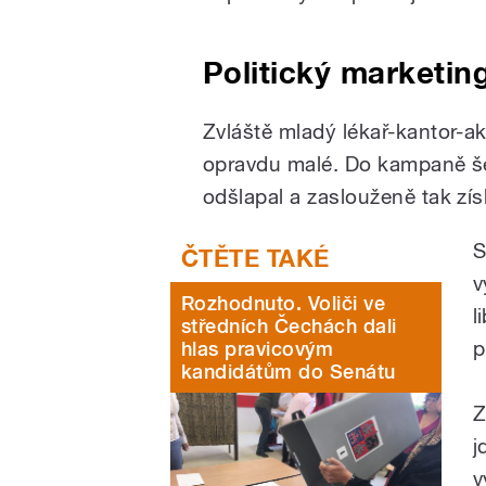
Politický marketin
Zvláště mladý lékař-kantor-ak
opravdu malé. Do kampaně šel 
odšlapal a zaslouženě tak získ
S
v
Rozhodnuto. Voliči ve
l
středních Čechách dali
p
hlas pravicovým
kandidátům do Senátu
Z
j
v