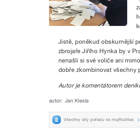
z
h
k
Jistě, poněkud obskurnější 
zbrojaře Jiřího Hynka by v Pr
nenašli si své voliče ani mimo
dobře zkombinovat všechny pr
Autor je komentátorem deník
autor:
Jan Klesla
Všechny díly pořadu na mujRozhlas