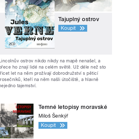
Tajuplný ostrov
Koupit
Lincolnův ostrov nikdo nikdy na mapě nenašel, a
přece ho znají lidé na celém světě. Už déle než sto
třicet let na něm prožívají dobrodružství s pěticí
trosečníků, kteří na něm našli útočiště, a hlavně
nejedno tajemství.
Temné letopisy moravské
Miloš Šenkýř
Koupit