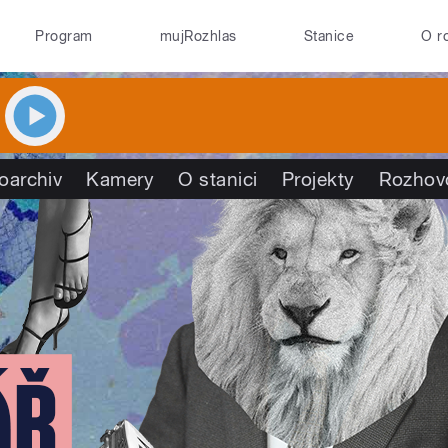
Program
mujRozhlas
Stanice
O r
oarchiv
Kamery
O stanici
Projekty
Rozhov