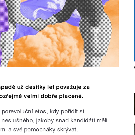
ápadě už desítky let považuje za
ozřejmě velmi dobře placené.
 porevoluční etos, kdy pořídít si
o neslušného, jakoby snad kandidáti měli
sami a své pomocnáky skrývat.