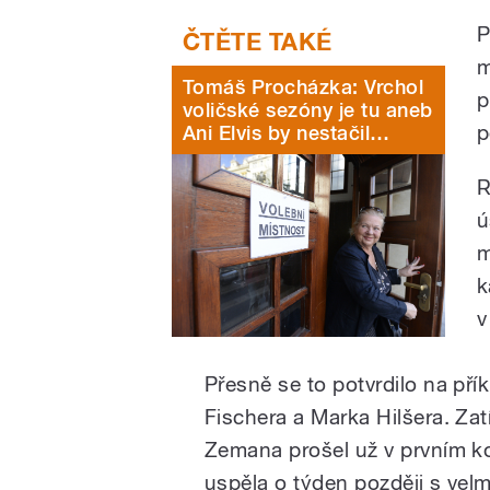
P
m
Tomáš Procházka: Vrchol
p
voličské sezóny je tu aneb
p
Ani Elvis by nestačil…
R
ú
m
k
v
Přesně se to potvrdilo na pří
Fischera a Marka Hilšera. Za
Zemana prošel už v prvním kol
uspěla o týden později s ve