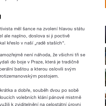
g
tivista měl šance na zvolení hlavou státu
ale naplno, doslova si ji poctivě
al křeslo v naší „radě staších“.
amozřejmě není náhoda, že všichni tři se
ydali do boje v Praze, která je tradičně
iberální baštou a kterou oslovili svým
rotizemanovským postojem.
krátka a dobře, souběh dvou po sobě
doucích volebních klání pánové mistrně
yužili k zviditelnění na celostátní úrovni