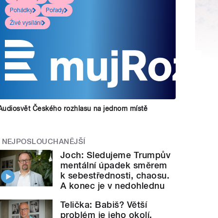
Pohádky
Pořady
Živé vysílání
Audiosvět Českého rozhlasu na jednom místě
NEJPOSLOUCHANĚJŠÍ
Joch: Sledujeme Trumpův
mentální úpadek směrem
k sebestřednosti, chaosu.
A konec je v nedohlednu
Telička: Babiš? Větší
problém je jeho okolí.