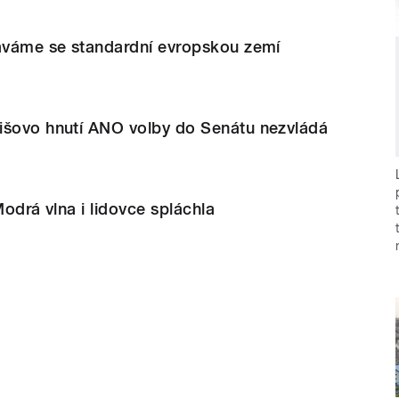
táváme se standardní evropskou zemí
išovo hnutí ANO volby do Senátu nezvládá
Modrá vlna i lidovce spláchla