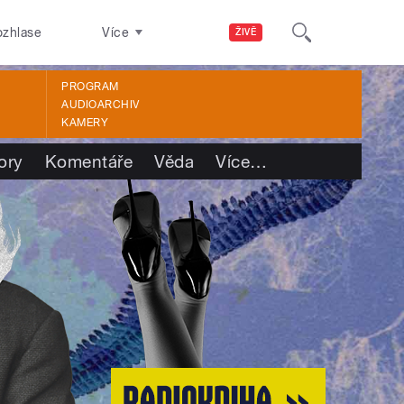
ozhlase
Více
ŽIVĚ
PROGRAM
AUDIOARCHIV
KAMERY
ory
Komentáře
Věda
Více
…