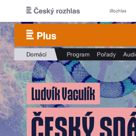
Přejít k hlavnímu obsahu
iRozhlas
Domácí
Program
Pořady
Audi