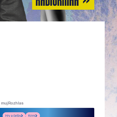
mujRozhlas
Hry a četby
Krimi