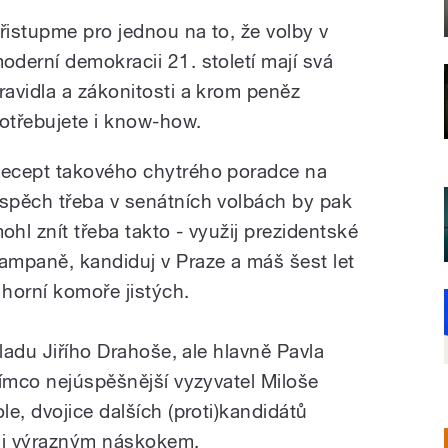
řistupme pro jednou na to, že volby v
oderní demokracii 21. století mají svá
ravidla a zákonitosti a krom peněz
otřebujete i know-how.
ecept takového chytrého poradce na
spěch třeba v senátních volbách by pak
ohl znít třeba takto - využij prezidentské
ampaně, kandiduj v Praze a máš šest let
 horní komoře jistých.
kladu Jiřího Drahoše, ale hlavně Pavla
tímco nejúspěšnější vyzyvatel Miloše
e, dvojice dalších (proti)kandidátů
lmi výrazným náskokem.