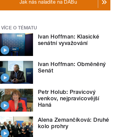
Jak nás naladíte na DABu
VÍCE O TÉMATU
Ivan Hoffman: Klasické
senátní vyvažování
Ivan Hoffman: Obměněný
Senát
Petr Holub: Pravicový
venkov, nejpravicovější
Haná
Alena Zemančíková: Druhé
kolo prohry