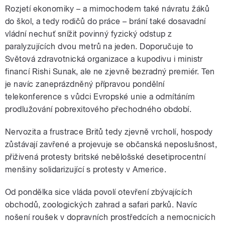
Rozjetí ekonomiky – a mimochodem také návratu žáků
do škol, a tedy rodičů do práce – brání také dosavadní
vládní nechuť snížit povinný fyzický odstup z
paralyzujících dvou metrů na jeden. Doporučuje to
Světová zdravotnická organizace a kupodivu i ministr
financí Rishi Sunak, ale ne zjevně bezradný premiér. Ten
je navíc zaneprázdněný přípravou pondělní
telekonference s vůdci Evropské unie a odmítáním
prodlužování pobrexitového přechodného období.
Nervozita a frustrace Britů tedy zjevně vrcholí, hospody
zůstávají zavřené a projevuje se občanská neposlušnost,
přiživená protesty britské nebělošské desetiprocentní
menšiny solidarizující s protesty v Americe.
Od pondělka sice vláda povolí otevření zbývajících
obchodů, zoologických zahrad a safari parků. Navíc
nošení roušek v dopravních prostředcích a nemocnicích