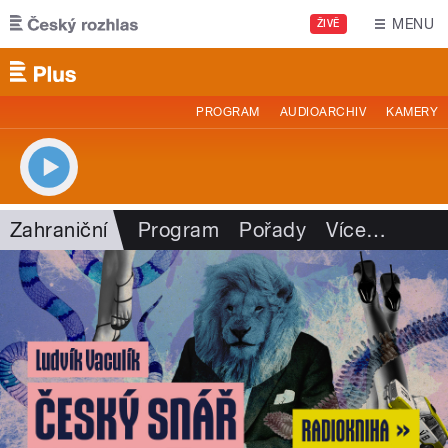
Přejít k hlavnímu obsahu
MENU
ŽIVĚ
PROGRAM
AUDIOARCHIV
KAMERY
Zahraniční
Program
Pořady
Více
…