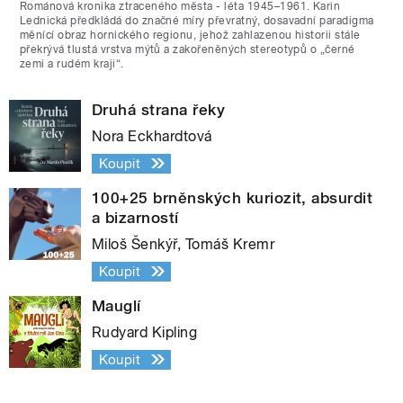
Románová kronika ztraceného města - léta 1945–1961. Karin
Lednická předkládá do značné míry převratný, dosavadní paradigma
měnící obraz hornického regionu, jehož zahlazenou historii stále
překrývá tlustá vrstva mýtů a zakořeněných stereotypů o „černé
zemi a rudém kraji“.
Druhá strana řeky
Nora Eckhardtová
Koupit
100+25 brněnských kuriozit, absurdit
a bizarností
Miloš Šenkýř, Tomáš Kremr
Koupit
Mauglí
Rudyard Kipling
Koupit