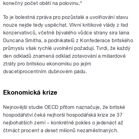
konečný počet obětí na polovinu.“
To je bolestná zpráva pro pozůstalé a uvolňování stavu
nouze nejde tedy uspěchat. Vlivní kritikové vlády z řad
konzervativců, včetně bývalého vůdce strany sira Iaina
Duncana Smitha, a podnikatelů z Konfederace britského
průmyslu však rychlé uvolnění požadují. Tvrdí, že každý
den odkladů znamená odklad zotavování a miliardové
ztráty pro britskou ekonomiku po jejím
dvacetiprocentním dubnovém pádu.
Ekonomická krize
Nejnovější studie OECD přitom naznačuje, že britské
hospodářství čeká nejhorší hospodářská krize ze 37
nejbohatších zemí – konkrétně pokles o jedenáct až
čtrnáct procent a deset milionů nezaměstnaných.