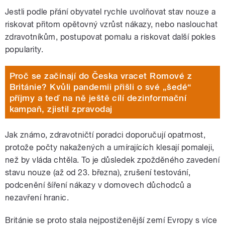
Jestli podle přání obyvatel rychle uvolňovat stav nouze a
riskovat přitom opětovný vzrůst nákazy, nebo naslouchat
zdravotníkům, postupovat pomalu a riskovat další pokles
popularity.
Proč se začínají do Česka vracet Romové z
Británie? Kvůli pandemii přišli o své „šedé“
příjmy a teď na ně ještě cílí dezinformační
kampaň, zjistil zpravodaj
Jak známo, zdravotničtí poradci doporučují opatrnost,
protože počty nakažených a umírajících klesají pomaleji,
než by vláda chtěla. To je důsledek zpožděného zavedení
stavu nouze (až od 23. března), zrušení testování,
podcenění šíření nákazy v domovech důchodců a
nezavření hranic.
Británie se proto stala nejpostiženější zemí Evropy s více