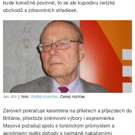
bude konečně povinné, to se ale kupodivu netýká
obchodů a zdravotních středisek.
Jan Jůn
|
foto:
Radko Kubičko
,
Český rozhlas
Zároveň pokračuje karanténa na příletech a příjezdech do
Británie, přestože sněmovní výbory i expremiérka
Mayová požadují spolu s turistickým průmyslem a
aeroliniemi raději dohody s nejméně nakaženými