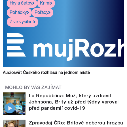
Hry a četby
Krimi
Pohádky
Pořady
Živé vysílání
Audiosvět Českého rozhlasu na jednom místě
MOHLO BY VÁS ZAJÍMAT
La Repubblica: Muž, který uzdravil
Johnsona, Brity už před týdny varoval
před pandemií covid-19
Zpravodaj ČRo: Britové neberou hrozbu