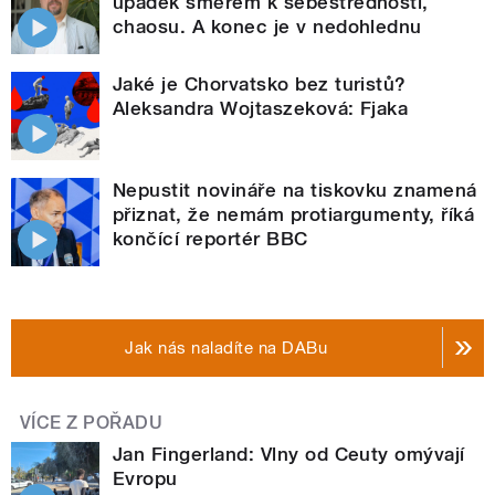
úpadek směrem k sebestřednosti,
chaosu. A konec je v nedohlednu
Jaké je Chorvatsko bez turistů?
Aleksandra Wojtaszeková: Fjaka
Nepustit novináře na tiskovku znamená
přiznat, že nemám protiargumenty, říká
končící reportér BBC
Jak nás naladíte na DABu
VÍCE Z POŘADU
Jan Fingerland: Vlny od Ceuty omývají
Evropu