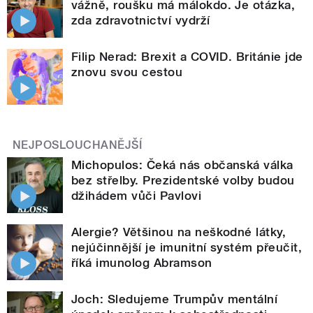
vážně, roušku má málokdo. Je otázka,
zda zdravotnictví vydrží
Filip Nerad: Brexit a COVID. Británie jde
znovu svou cestou
NEJPOSLOUCHANĚJŠÍ
Michopulos: Čeká nás občanská válka
bez střelby. Prezidentské volby budou
džihádem vůči Pavlovi
Alergie? Většinou na neškodné látky,
nejúčinnější je imunitní systém přeučit,
říká imunolog Abramson
Joch: Sledujeme Trumpův mentální