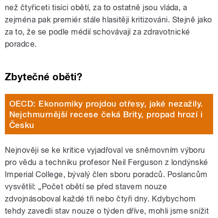
než čtyřiceti tisíci obětí, za to ostatně jsou vláda, a
zejména pak premiér stále hlasitěji kritizováni. Stejně jako
za to, že se podle médií schovávají za zdravotnické
poradce.
Zbytečné oběti?
OECD: Ekonomiky projdou otřesy, jaké nezažily.
Nejchmurnější recese čeká Brity, propad hrozí i
Česku
Nejnověji se ke kritice vyjadřoval ve sněmovním výboru
pro vědu a techniku profesor Neil Ferguson z londýnské
Imperial College, bývalý člen sboru poradců. Poslancům
vysvětlil: „Počet obětí se před stavem nouze
zdvojnásoboval každé tři nebo čtyři dny. Kdybychom
tehdy zavedli stav nouze o týden dříve, mohli jsme snížit