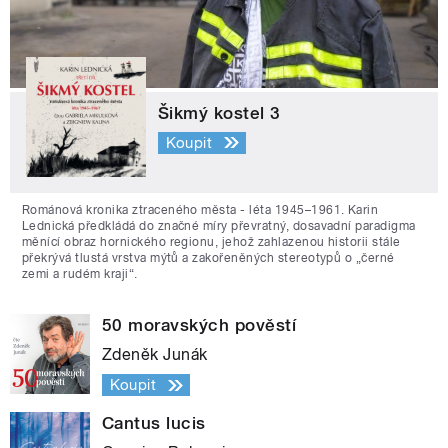
Šikmý kostel 3
Koupit
Románová kronika ztraceného města - léta 1945–1961. Karin
Lednická předkládá do značné míry převratný, dosavadní paradigma
měnící obraz hornického regionu, jehož zahlazenou historii stále
překrývá tlustá vrstva mýtů a zakořeněných stereotypů o „černé
zemi a rudém kraji“.
50 moravských pověstí
Zdeněk Junák
Koupit
Cantus lucis