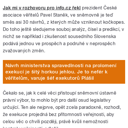
Jak mi v rozhovoru pro info.cz řekl
prezident České
asociace věřitelů Pavel Staněk, ve sněmovně je teď
směs asi 30 návrhů, z kterých může vzniknout kočkopes.
Do toho ještě sledujeme souboj analýz, čísel a predikcí, v
nichž se například i zkušenost sousedního Slovenska
podává jednou ve prospěch a podruhé v neprospěch
zvažovaných změn.
Návrh ministerstva spravedlnosti na prolomení
exekucí je šitý horkou jehlou. Je to nefér k
věřitelům, varuje šéf exekutorů Plášil
Čekalo se, jak k celé věci přistoupí sněmovní ústavně
právní výbor, to mohlo být pro další osud legislativy
určující. Ten ale nejprve, opět zcela paradoxně, rozhodl,
že exekuce projedná bez přítomnosti veřejnosti, aby
celou věc o chvíli později, právě kvůli nemožnosti