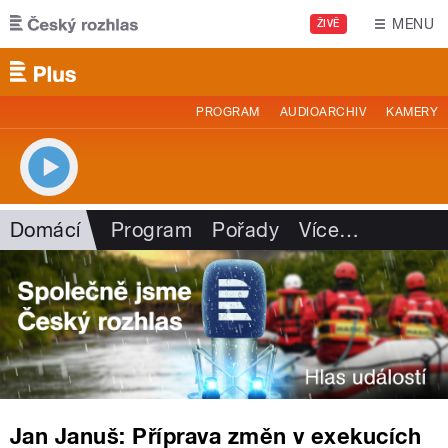
Přejít k hlavnímu obsahu
MENU
ŽIVĚ
PROGRAM
AUDIOARCHIV
KAMERY
Domácí
Program
Pořady
Více
…
Jan Januš: Příprava změn v exekucích