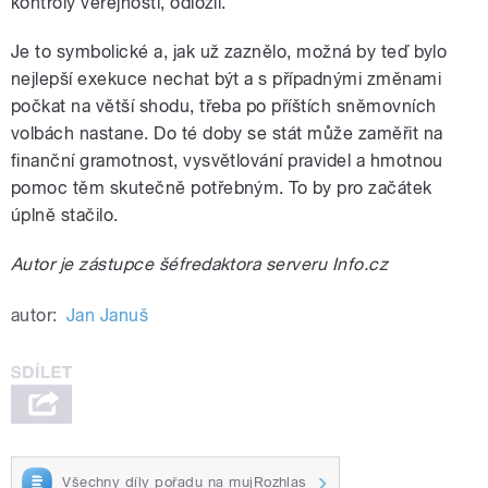
kontroly veřejností, odložil.
Je to symbolické a, jak už zaznělo, možná by teď bylo
nejlepší exekuce nechat být a s případnými změnami
počkat na větší shodu, třeba po příštích sněmovních
volbách nastane. Do té doby se stát může zaměřit na
finanční gramotnost, vysvětlování pravidel a hmotnou
pomoc těm skutečně potřebným. To by pro začátek
úplně stačilo.
Autor je zástupce šéfredaktora serveru Info.cz
autor:
Jan Januš
Všechny díly pořadu na mujRozhlas