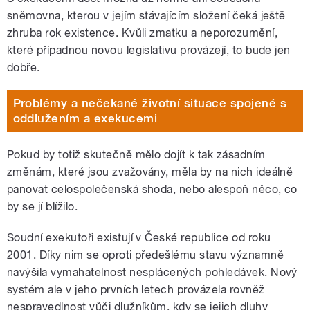
sněmovna, kterou v jejím stávajícím složení čeká ještě
zhruba rok existence. Kvůli zmatku a neporozumění,
které případnou novou legislativu provázejí, to bude jen
dobře.
Problémy a nečekané životní situace spojené s
oddlužením a exekucemi
Pokud by totiž skutečně mělo dojít k tak zásadním
změnám, které jsou zvažovány, měla by na nich ideálně
panovat celospolečenská shoda, nebo alespoň něco, co
by se jí blížilo.
Soudní exekutoři existují v České republice od roku
2001. Díky nim se oproti předešlému stavu významně
navýšila vymahatelnost nesplácených pohledávek. Nový
systém ale v jeho prvních letech provázela rovněž
nespravedlnost vůči dlužníkům, kdy se jejich dluhy