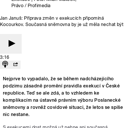
Právo / Profimedia
Jan Januš: Příprava změn v exekucích připomíná
Kocourkov. Současná sněmovna by je už měla nechat být
3:16
Nejprve to vypadalo, že se během nadcházejícího
podzimu zásadně promění pravidla exekucí v České
republice. Teď se ale zdá, a to vzhledem ke
komplikacím na ústavně právním výboru Poslanecké
sněmovny a rovněž covidové situaci, že letos se spíše
nic nestane.
S exekucemi dost možná už nehne ani současná