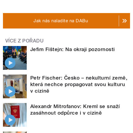
Jak nás naladíte na DABu
VÍCE Z POŘADU
Jefim Fištejn: Na okraji pozornosti
Petr Fischer: Česko – nekulturní země,
která nechce propagovat svou kulturu
v cizině
Alexandr Mitrofanov: Kreml se snaží
zasáhnout odpůrce i v cizině