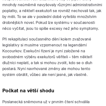
mnohdy neúměrně navyšovaly různými administrativními
poplatky, a někteří exekutoři se rovněž nechovali tak, jak
by měli. To se ale v poslední době vyřešilo množstvím
drobnějších novel. Pokud lze systému v současnosti
něco vyčítat, jsou to spíše excesy než jeho symptomy.
Při rekapitulaci současného dění kolem zvažované
legislativy si musíme vzpomenout na legendární
Kocourkov. Exekuční řízení je nyní založené na
svobodném výběru exekutorů věřiteli – těm někteří
dlužníci neplatí, a tak si mohou zvolit, kdo se o dluh
postará. Nyní navrhované změny ale mohou tento
systém obrátit, vůbec ale není jasné, jak vlastně.
Počkat na větší shodu
Poslanecká sněmovna už v prvním čtení schválila