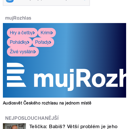
mujRozhlas
Hry a četby
Krimi
Pohádky
Pořady
Živé vysílání
Audiosvět Českého rozhlasu na jednom místě
NEJPOSLOUCHANĚJŠÍ
Telička: Babiš? Větší problém je jeho