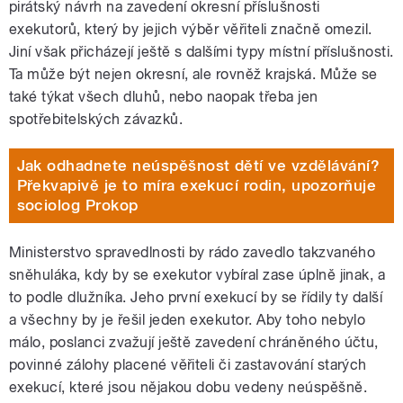
pirátský návrh na zavedení okresní příslušnosti
exekutorů, který by jejich výběr věřiteli značně omezil.
Jiní však přicházejí ještě s dalšími typy místní příslušnosti.
Ta může být nejen okresní, ale rovněž krajská. Může se
také týkat všech dluhů, nebo naopak třeba jen
spotřebitelských závazků.
Jak odhadnete neúspěšnost dětí ve vzdělávání?
Překvapivě je to míra exekucí rodin, upozorňuje
sociolog Prokop
Ministerstvo spravedlnosti by rádo zavedlo takzvaného
sněhuláka, kdy by se exekutor vybíral zase úplně jinak, a
to podle dlužníka. Jeho první exekucí by se řídily ty další
a všechny by je řešil jeden exekutor. Aby toho nebylo
málo, poslanci zvažují ještě zavedení chráněného účtu,
povinné zálohy placené věřiteli či zastavování starých
exekucí, které jsou nějakou dobu vedeny neúspěšně.