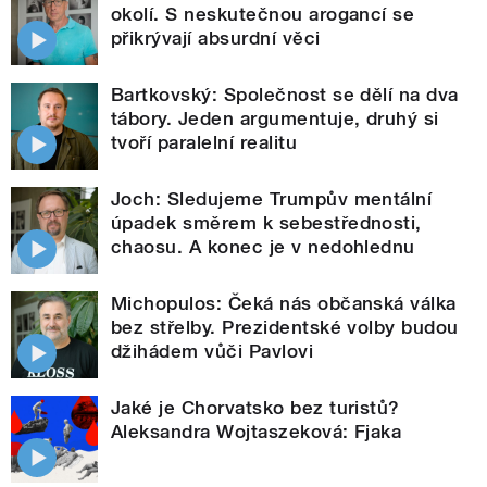
okolí. S neskutečnou arogancí se
přikrývají absurdní věci
Bartkovský: Společnost se dělí na dva
tábory. Jeden argumentuje, druhý si
tvoří paralelní realitu
Joch: Sledujeme Trumpův mentální
úpadek směrem k sebestřednosti,
chaosu. A konec je v nedohlednu
Michopulos: Čeká nás občanská válka
bez střelby. Prezidentské volby budou
džihádem vůči Pavlovi
Jaké je Chorvatsko bez turistů?
Aleksandra Wojtaszeková: Fjaka