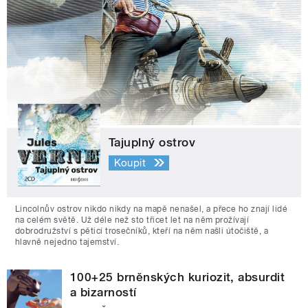
Tajuplný ostrov
Koupit
Lincolnův ostrov nikdo nikdy na mapě nenašel, a přece ho znají lidé
na celém světě. Už déle než sto třicet let na něm prožívají
dobrodružství s pěticí trosečníků, kteří na něm našli útočiště, a
hlavně nejedno tajemství.
100+25 brněnských kuriozit, absurdit
a bizarností