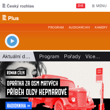
Přejít k hlavnímu obsahu
MENU
ŽIVĚ
PROGRAM
AUDIOARCHIV
KAMERY
Aktuální dění
Program
Pořady
Více
…