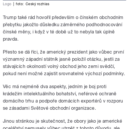
Logo
|
foto:
Český rozhlas
Trump také rád hovořil především o čínském obchodním
přebytku jakožto důsledku záměrného podhodnocování
čínské měny, i když v té době už to nebyla tak úplně
pravda.
Přesto se dá říci, že americký prezident jako vůbec první
významný západní státník jasně položil otázku, jestli za
stávajících okolností volný obchod jeho zemi svědčí,
pokud není možné zajistit srovnatelné výchozí podmínky.
Věc má nejméně dva aspekty, jedním je boj proti
krádežím intelektuálního bohatství, neférové ochraně
domácího trhu a podpoře domácích exportérů v rozporu
se zásadami Světové obchodní organizace.
Jinou stránkou je skutečnost, že obory jako je americké
ocelářství nemusely vůbec utrpět z tohoto důvodu, ale