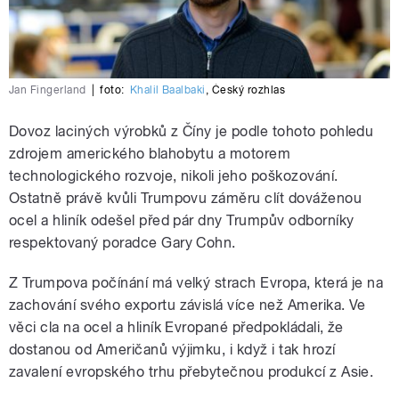
Jan Fingerland
|
foto:
Khalil Baalbaki
,
Český rozhlas
Dovoz laciných výrobků z Číny je podle tohoto pohledu
zdrojem amerického blahobytu a motorem
technologického rozvoje, nikoli jeho poškozování.
Ostatně právě kvůli Trumpovu záměru clít dováženou
ocel a hliník odešel před pár dny Trumpův odborníky
respektovaný poradce Gary Cohn.
Z Trumpova počínání má velký strach Evropa, která je na
zachování svého exportu závislá více než Amerika. Ve
věci cla na ocel a hliník Evropané předpokládali, že
dostanou od Američanů výjimku, i když i tak hrozí
zavalení evropského trhu přebytečnou produkcí z Asie.