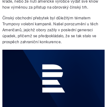
krade, nebo že nutí americké výrobce vydat své know
how výměnou za přístup na obrovský čínský trh.
Čínský obchodní přebytek byl důležitým tématem
Trumpovy volební kampaně. Našel porozumění u těch
Američanů, jejichž obory zažily v poslední generaci
úpadek, přičemž se předpokládalo, že se tak stalo ve
prospěch zahraniční konkurence.