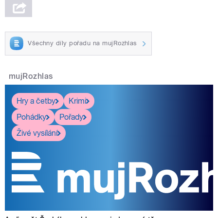
Všechny díly pořadu na mujRozhlas
mujRozhlas
Hry a četby
Krimi
Pohádky
Pořady
Živé vysílání