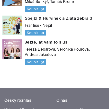
Miloš Šenkýř, Tomáš Kremr
Koupit
Spejbl & Hurvínek a Zlatá zebra 3
František Nepil
Koupit
Jezte, ať vám to sluší
Tereza Bebarová, Veronika Pourová,
Andrea Jakešová
Koupit
Český rozhlas
O nás