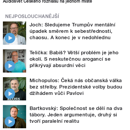
Audiosvět Českého rozhlasu na jednom místě
NEJPOSLOUCHANĚJŠÍ
Joch: Sledujeme Trumpův mentální
úpadek směrem k sebestřednosti,
chaosu. A konec je v nedohlednu
Telička: Babiš? Větší problém je jeho
okolí. S neskutečnou arogancí se
přikrývají absurdní věci
Michopulos: Čeká nás občanská válka
bez střelby. Prezidentské volby budou
džihádem vůči Pavlovi
Bartkovský: Společnost se dělí na dva
tábory. Jeden argumentuje, druhý si
tvoří paralelní realitu