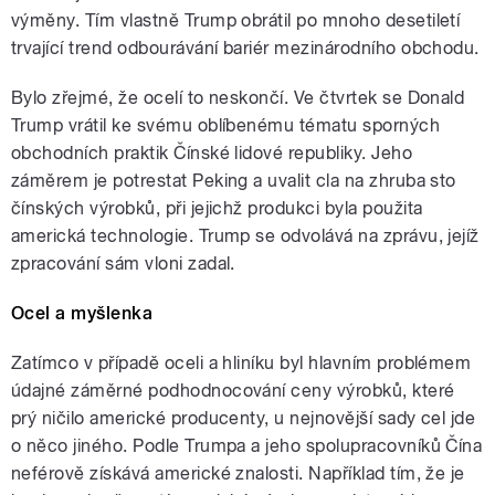
výměny. Tím vlastně Trump obrátil po mnoho desetiletí
trvající trend odbourávání bariér mezinárodního obchodu.
Bylo zřejmé, že ocelí to neskončí. Ve čtvrtek se Donald
Trump vrátil ke svému oblíbenému tématu sporných
obchodních praktik Čínské lidové republiky. Jeho
záměrem je potrestat Peking a uvalit cla na zhruba sto
čínských výrobků, při jejichž produkci byla použita
americká technologie. Trump se odvolává na zprávu, jejíž
zpracování sám vloni zadal.
Ocel a myšlenka
Zatímco v případě oceli a hliníku byl hlavním problémem
údajné záměrné podhodnocování ceny výrobků, které
prý ničilo americké producenty, u nejnovější sady cel jde
o něco jiného. Podle Trumpa a jeho spolupracovníků Čína
neférově získává americké znalosti. Například tím, že je