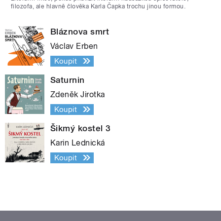
filozofa, ale hlavně člověka Karla Čapka trochu jinou formou.
Bláznova smrt
Václav Erben
Koupit
Saturnin
Zdeněk Jirotka
Koupit
Šikmý kostel 3
Karin Lednická
Koupit