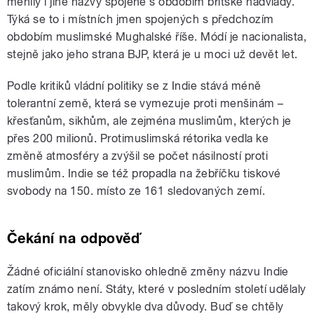
měnily i jiné názvy spojené s obdobím britské nadvlády.
Týká se to i místních jmen spojených s předchozím
obdobím muslimské Mughalské říše. Módí je nacionalista,
stejně jako jeho strana BJP, která je u moci už devět let.
Podle kritiků vládní politiky se z Indie stává méně
tolerantní země, která se vymezuje proti menšinám –
křesťanům, sikhům, ale zejména muslimům, kterých je
přes 200 milionů. Protimuslimská rétorika vedla ke
změně atmosféry a zvýšil se počet násilností proti
muslimům. Indie se též propadla na žebříčku tiskové
svobody na 150. místo ze 161 sledovaných zemí.
Čekání na odpověď
Žádné oficiální stanovisko ohledně změny názvu Indie
zatím známo není. Státy, které v posledním století udělaly
takový krok, měly obvykle dva důvody. Buď se chtěly