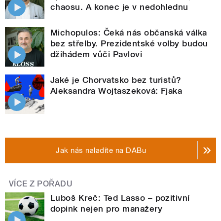
chaosu. A konec je v nedohlednu
Michopulos: Čeká nás občanská válka
bez střelby. Prezidentské volby budou
džihádem vůči Pavlovi
Jaké je Chorvatsko bez turistů?
Aleksandra Wojtaszeková: Fjaka
Jak nás naladíte na DABu
VÍCE Z POŘADU
Luboš Kreč: Ted Lasso – pozitivní
dopink nejen pro manažery