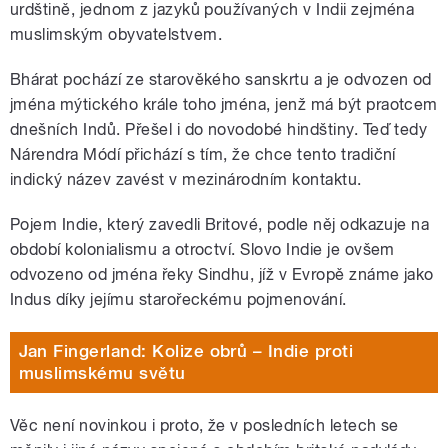
urdštině, jednom z jazyků používaných v Indii zejména
muslimským obyvatelstvem.
Bhárat pochází ze starověkého sanskrtu a je odvozen od
jména mýtického krále toho jména, jenž má být praotcem
dnešních Indů. Přešel i do novodobé hindštiny. Teď tedy
Nárendra Módí přichází s tím, že chce tento tradiční
indický název zavést v mezinárodním kontaktu.
Pojem Indie, který zavedli Britové, podle něj odkazuje na
období kolonialismu a otroctví. Slovo Indie je ovšem
odvozeno od jména řeky Sindhu, jíž v Evropě známe jako
Indus díky jejímu starořeckému pojmenování.
Jan Fingerland: Kolize obrů – Indie proti
muslimskému světu
Věc není novinkou i proto, že v posledních letech se