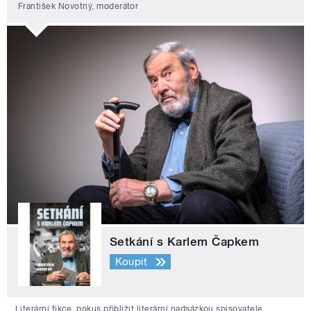
František Novotný, moderátor
Setkání s Karlem Čapkem
Koupit
Literární fikce, pokus přiblížit literární nadsázkou spisovatele,