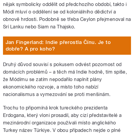
nějak symbolicky oddělit od předchozího období, takto i
Módí mluví o oddělení se od koloniálního dědictví a
obnově hrdosti. Podobně se třeba Ceylon přejmenoval na
Srí Lanku nebo Siam na Thajsko.
Jan Fingerland: Indie přerostla Čínu. Je to
dobře? A pro koho?
Druhý důvod souvisí s pokusem odvést pozornost od
domácích problémů – a těch má Indie hodně, tím spíše,
že Módímu se zatím nepodařilo naplnit plány
ekonomického rozvoje, a místo toho nabízí
nacionalismus a vymezování se proti menšinám.
Trochu to připomíná krok tureckého prezidenta
Erdogana, který vloni prosadil, aby cizí představitelé a
mezinárodní organizace používali místo anglického
Turkey název Türkiye. V obou případech nejde o plné