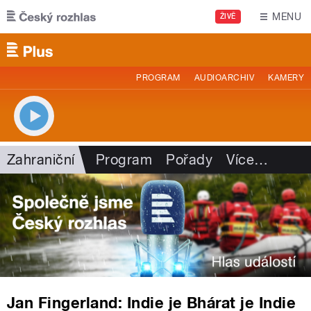
Přejít k hlavnímu obsahu
MENU
ŽIVĚ
PROGRAM
AUDIOARCHIV
KAMERY
Zahraniční
Program
Pořady
Více
…
Jan Fingerland: Indie je Bhárat je Indie