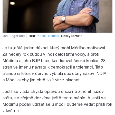
Jan Fingerland
|
foto:
Khalil Baalbaki
,
Český rozhlas
Je tu ještě jeden důvod, který mohl Módího motivovat.
Za necelý rok budou v Indii celostátní volby, a proti
Módímu a jeho BJP bude kandidovat široká koalice 28
stran ve jménu návratu k demokracii a toleranci. Tato
aliance si letos v červnu vybrala společný název INDIA –
a Módí jakoby jim chtěl vzít vítr z plachet.
Jestli se vláda chystá opravdu oficiálně změnit název
státu, se zřejmě dozvíme ještě tento měsíc. A jestli se
Módímu podaří udržet se u moci, budeme vědět příští rok
v květnu.