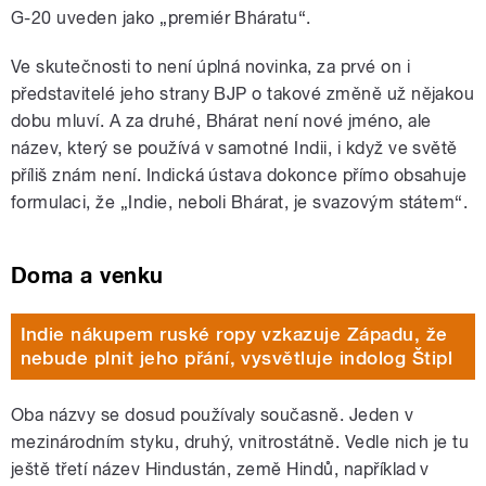
G-20 uveden jako „premiér Bháratu“.
Ve skutečnosti to není úplná novinka, za prvé on i
představitelé jeho strany BJP o takové změně už nějakou
dobu mluví. A za druhé, Bhárat není nové jméno, ale
název, který se používá v samotné Indii, i když ve světě
příliš znám není. Indická ústava dokonce přímo obsahuje
formulaci, že „Indie, neboli Bhárat, je svazovým státem“.
Doma a venku
Indie nákupem ruské ropy vzkazuje Západu, že
nebude plnit jeho přání, vysvětluje indolog Štipl
Oba názvy se dosud používaly současně. Jeden v
mezinárodním styku, druhý, vnitrostátně. Vedle nich je tu
ještě třetí název Hindustán, země Hindů, například v