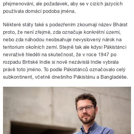
přejmenování, ale požadavek, aby se v cizích jazycích
používala domácí podoba jména.
Některé státy také s podezřením zkoumají název Bhárat
proto, že není zřejmé, zda označuje konkrétní území,
nebo zda náhodou neobsahuje nevyslovený nárok na
teritorium okolních zemí. Stejně tak ale kdysi Pákistánci
nevraživě hleděli na skutečnost, že v roce 1947 po
rozpadu Britské Indie si nově nezávislá Indie vybrala
právě toto jméno. To podle Pákistánců označovalo celý
subkontinent, včetně dnešního Pákistánu a Bangladéše.