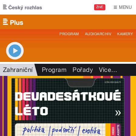
Přejít k hlavnímu obsahu
MENU
ŽIVĚ
PROGRAM
AUDIOARCHIV
KAMERY
Zahraniční
Program
Pořady
Více
…