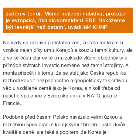
Jaderný tendr: Máme nejlepší nabídku, protože
je evropská, říká viceprezident EDF. Dokážeme
být levnější než ostatní, uvádí šéf KHNP
Ne vždy se dodává podstatná věc, že tato měkká síla
vznikla nejen díky umu Korejců a kouzlu tamní kultury, ale
z velké části plánovitě a na základě vládní objednávky a
přímých státních investic neméně než tamní strojírny. A
mohla přispět i k tomu, že se stát jako Česká republika
rozhodl koupit bezpečnostně a geopoliticky tak citlivou
věc u vzdálené země jako je Korea, a nikoli třeba od
našeho spojence v Evropské unii a v NATO, jako je
Francie.
Podobně před časem Polsko navázalo velmi úzkou a
rozsáhlou spolupráci s korejskými zbrojaři – jistě i kvůli
kvalitě a ceně, ale také s pocitem, že Korea je