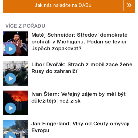
Jak nás naladíte na DABu
VÍCE Z POŘADU
Matěj Schneider: Středoví demokraté
prohráli v Michiganu. Podaří se levici
úspěch zopakovat?
Libor Dvořák: Strach z mobilizace žene
Rusy do zahraničí
Ivan Štern: Veřejný zájem by měl být
důležitější než zisk
Jan Fingerland: Vlny od Ceuty omývají
Evropu