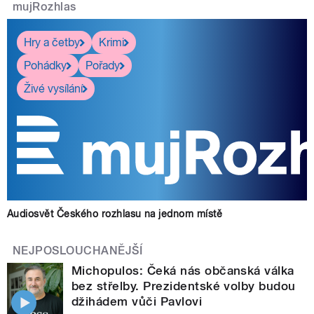
mujRozhlas
Hry a četby
Krimi
Pohádky
Pořady
Živé vysílání
Audiosvět Českého rozhlasu na jednom místě
NEJPOSLOUCHANĚJŠÍ
Michopulos: Čeká nás občanská válka
bez střelby. Prezidentské volby budou
džihádem vůči Pavlovi