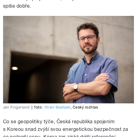
spíše dobře.
Jan Fingerland
|
foto:
Khalil Baalbaki
,
Český rozhlas
Co se geopolitiky týče, Česká republika spojením
s Koreou snad zvýší svou energetickou bezpečnost za
co nejlepší cenu. Korea zas získá další referenční