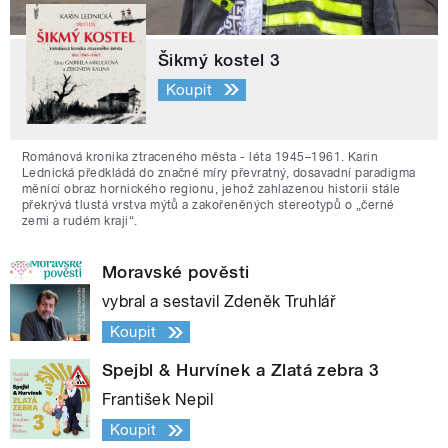
Šikmý kostel 3
Koupit
Románová kronika ztraceného města - léta 1945–1961. Karin
Lednická předkládá do značné míry převratný, dosavadní paradigma
měnící obraz hornického regionu, jehož zahlazenou historii stále
překrývá tlustá vrstva mýtů a zakořeněných stereotypů o „černé
zemi a rudém kraji“.
Moravské pověsti
vybral a sestavil Zdeněk Truhlář
Koupit
Spejbl & Hurvínek a Zlatá zebra 3
František Nepil
Koupit