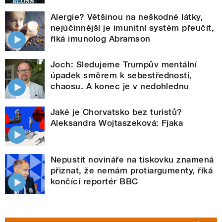
Alergie? Většinou na neškodné látky,
nejúčinnější je imunitní systém přeučit,
říká imunolog Abramson
Joch: Sledujeme Trumpův mentální
úpadek směrem k sebestřednosti,
chaosu. A konec je v nedohlednu
Jaké je Chorvatsko bez turistů?
Aleksandra Wojtaszeková: Fjaka
Nepustit novináře na tiskovku znamená
přiznat, že nemám protiargumenty, říká
končící reportér BBC