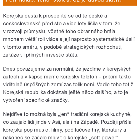
Korejská cesta k prosperitě se od té české a
československé před sto a více lety lišila v tom, že
v rozvoji průmyslu, včetně toho obranného hrála
mnohem větší roli vláda a její naprosto systematické úsilí
v tomto směru, v podobě strategických rozhodnutí,
zakázek i přímých investic státu.
Dnes považujeme za normální, že jezdíme v korejských
autech a v kapse máme korejský telefon – přitom takto
viditelně úspěšných zemí zas tolik není. Vedle toho totiž
Korejská republika dokázala ještě něco dalšího, a to je
vytvoření specifické značky.
Nejdříve to možná byla „jen“ tradiční korejská kuchyně,
co zaujalo lidi jinde v Asii, ale i na Západě. Později přišla
korejská pop music, filmy, počítačové hry, literatury a
nakonec se začalo mluvit o korejské „soft power“.