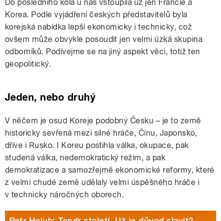
Do posledního kola u nás vstoupila už jen Francie a
Korea. Podle vyjádření českých představitelů byla
korejská nabídka lepší ekonomicky i technicky, což
ovšem může obvykle posoudit jen velmi úzká skupina
odborníků. Podívejme se na jiný aspekt věci, totiž ten
geopolitický.
Jeden, nebo druhý
V něčem je osud Koreje podobný Česku – je to země
historicky sevřená mezi silné hráče, Čínu, Japonsko,
dříve i Rusko. I Koreu postihla válka, okupace, pak
studená válka, nedemokratický režim, a pak
demokratizace a samozřejmě ekonomické reformy, které
z velmi chudé země udělaly velmi úspěšného hráče i
v technicky náročných oborech.
Petr Holub: Tendr století. Už je důvod slavit?