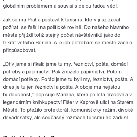
globálním problémem a souvisí s celou řadou věcí.
Jak se má Praha postavit k turismu, který ji už začal
požírat, se řeší i na politické rovině. Do našeho hlavního
města přijíždí totiž stejný počet návštěvníků jako do
třikrát většího Berlína. A jejich potřebám se město začalo
přizpůsobovat.
„Dřív jsme si říkali: jsme tu my, řeznictví, pošta, domácí
potřeby a papírnictví. Pak zmizelo papírnictví. Potom
domácí potřeby. Pořád jsme tu byli my, řeznictví, pošta. A
dnes je tu jen řeznictví a pošta. A oboje má nejistou
budoucnost,“ popisuje Mariana, která po léta pracovala v
legendárním knihkupectví Fišer v Kaprově ulici na Starém
Městě. To přežilo protektorát, komunistický režim, divoké
devadesátky, ale současný rozmach turismu ho zadusil.