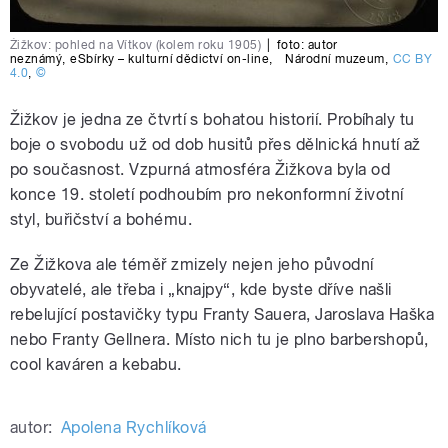
Žižkov: pohled na Vítkov (kolem roku 1905)
|
foto:
autor
neznámý
,
eSbírky – kulturní dědictví on-line
,
Národní muzeum
,
CC BY
4.0
,
©
Žižkov je jedna ze čtvrtí s bohatou historií. Probíhaly tu
boje o svobodu už od dob husitů přes dělnická hnutí až
po současnost. Vzpurná atmosféra Žižkova byla od
konce 19. století podhoubím pro nekonformní životní
styl, buřičství a bohému.
Ze Žižkova ale téměř zmizely nejen jeho původní
obyvatelé, ale třeba i „knajpy“, kde byste dříve našli
rebelující postavičky typu Franty Sauera, Jaroslava Haška
nebo Franty Gellnera. Místo nich tu je plno barbershopů,
cool kaváren a kebabu.
autor:
Apolena Rychlíková