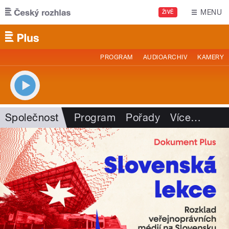
Přejít k hlavnímu obsahu
MENU
ŽIVĚ
PROGRAM
AUDIOARCHIV
KAMERY
Společnost
Program
Pořady
Více
…