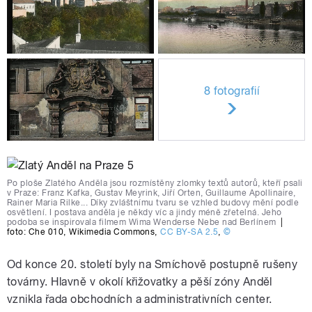
8 fotografií
Po ploše Zlatého Anděla jsou rozmístěny zlomky textů autorů, kteří psali
v Praze: Franz Kafka, Gustav Meyrink, Jiří Orten, Guillaume Apollinaire,
Rainer Maria Rilke... Díky zvláštnímu tvaru se vzhled budovy mění podle
osvětlení. I postava anděla je někdy víc a jindy méně zřetelná. Jeho
podoba se inspirovala filmem Wima Wenderse Nebe nad Berlínem
|
foto:
Che 010
,
Wikimedia Commons
,
CC BY-SA 2.5
,
©
Od konce 20. století byly na Smíchově postupně rušeny
továrny. Hlavně v okolí křižovatky a pěší zóny Anděl
vznikla řada obchodních a administrativních center.