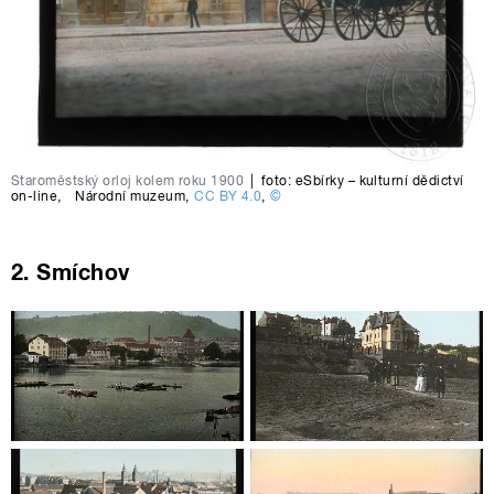
Staroměstský orloj kolem roku 1900
|
foto:
eSbírky – kulturní dědictví
on-line
,
Národní muzeum
,
CC BY 4.0
,
©
2. Smíchov