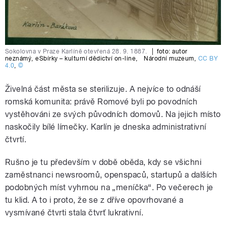
Sokolovna v Praze Karlíně otevřená 28. 9. 1887.
|
foto:
autor
neznámý
,
eSbírky – kulturní dědictví on-line
,
Národní muzeum
,
CC BY
4.0
,
©
Živelná část města se sterilizuje. A nejvíce to odnáší
romská komunita: právě Romové byli po povodních
vystěhováni ze svých původních domovů. Na jejich místo
naskočily bílé límečky. Karlín je dneska administrativní
čtvrtí.
Rušno je tu především v době oběda, kdy se všichni
zaměstnanci newsroomů, openspaců, startupů a dalších
podobných míst vyhrnou na „meníčka“. Po večerech je
tu klid. A to i proto, že se z dříve opovrhované a
vysmívané čtvrti stala čtvrť lukrativní.