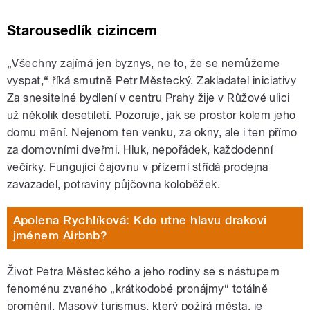
Starousedlík cizincem
„Všechny zajímá jen byznys, ne to, že se nemůžeme
vyspat,“ říká smutně Petr Městecký. Zakladatel iniciativy
Za snesitelné bydlení v centru Prahy žije v Růžové ulici
už několik desetiletí. Pozoruje, jak se prostor kolem jeho
domu mění. Nejenom ten venku, za okny, ale i ten přímo
za domovními dveřmi. Hluk, nepořádek, každodenní
večírky. Fungující čajovnu v přízemí střídá prodejna
zavazadel, potraviny půjčovna koloběžek.
Apolena Rychlíková: Kdo utne hlavu drakovi
jménem Airbnb?
Život Petra Městeckého a jeho rodiny se s nástupem
fenoménu zvaného „krátkodobé pronájmy“ totálně
proměnil. Masový turismus, který požírá města, je