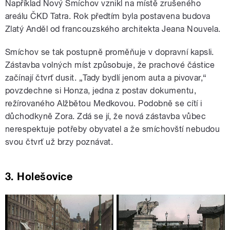
Například Nový Smíchov vznikl na místě zrušeného
areálu ČKD Tatra. Rok předtím byla postavena budova
Zlatý Anděl od francouzského architekta Jeana Nouvela.
Smíchov se tak postupně proměňuje v dopravní kapsli.
Zástavba volných míst způsobuje, že prachové částice
začínají čtvrť dusit. „Tady bydlí jenom auta a pivovar,“
povzdechne si Honza, jedna z postav dokumentu,
režírovaného Alžbětou Medkovou. Podobně se cítí i
důchodkyně Zora. Zdá se jí, že nová zástavba vůbec
nerespektuje potřeby obyvatel a že smíchovští nebudou
svou čtvrť už brzy poznávat.
3. Holešovice