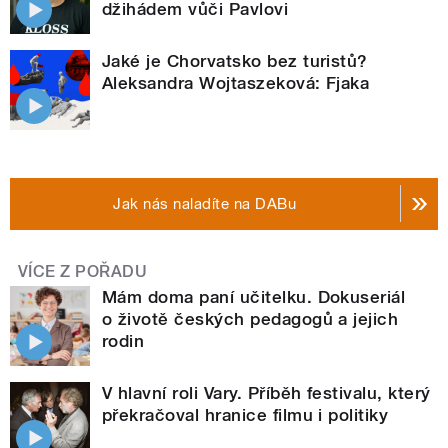
džihádem vůči Pavlovi
Jaké je Chorvatsko bez turistů?
Aleksandra Wojtaszeková: Fjaka
Jak nás naladíte na DABu
VÍCE Z POŘADU
Mám doma paní učitelku. Dokuseriál
o životě českých pedagogů a jejich
rodin
V hlavní roli Vary. Příběh festivalu, který
překračoval hranice filmu i politiky