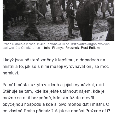
Praha 6 dnes a v roce 1945: Terronská ulice, křižovatka Jugoslávských
partyzánů a Čínské ulice
|
foto:
Přemysl Rzounek
,
Post Bellum
I když jsou některé změny k lepšímu, o dopadech na
místní a to, jak se s nimi musejí vyrovnávat oni, se moc
nemluví.
Paměť města, ukrytá v lidech a jejich vyprávění, mizí.
Stěhuje se tam, kde lze ještě utáhnout nájem, kde je
možné se cítit bezpečně, kde si můžete otevřít
obyčejnou hospodu a kde si pivo mohou dát i místní. O
co vlastně Praha přichází? A jak se dnešní Pražané cítí?