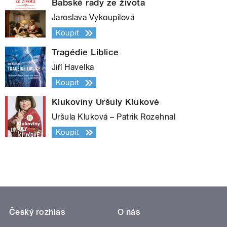
Babské rady ze života
Jaroslava Vykoupilová
Koupit
Tragédie Liblice
Jiří Havelka
Koupit
Klukoviny Uršuly Klukové
Uršula Kluková – Patrik Rozehnal
Koupit
Český rozhlas
O nás