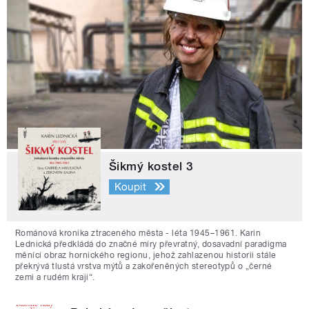
Šikmý kostel 3
Koupit
Románová kronika ztraceného města - léta 1945–1961. Karin
Lednická předkládá do značné míry převratný, dosavadní paradigma
měnící obraz hornického regionu, jehož zahlazenou historii stále
překrývá tlustá vrstva mýtů a zakořeněných stereotypů o „černé
zemi a rudém kraji“.