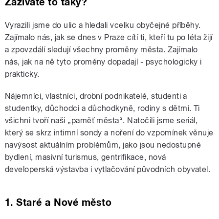
Zažíváte to taky?
Vyrazili jsme do ulic a hledali vcelku obyčejné příběhy.
Zajímalo nás, jak se dnes v Praze cítí ti, kteří tu po léta žijí
a zpovzdálí sledují všechny proměny města. Zajímalo
nás, jak na ně tyto proměny dopadají - psychologicky i
prakticky.
Nájemníci, vlastníci, drobní podnikatelé, studenti a
studentky, důchodci a důchodkyně, rodiny s dětmi. Ti
všichni tvoří naši „paměť města“. Natočili jsme seriál,
který se skrz intimní sondy a noření do vzpomínek věnuje
navýsost aktuálním problémům, jako jsou nedostupné
bydlení, masivní turismus, gentrifikace, nová
developerská výstavba i vytlačování původních obyvatel.
1. Staré a Nové město