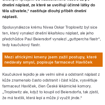
dnešní náplast, ze které se uvolňují účinné látky do
těla uživatele,“ nastiňuje dlouhý příběh dnešní
náplasti.
Spoluvynálezce krému Nivea Oskar Troplowitz byl sice
ten, který vynalezl dnešní lékařskou náplast, ale jeho
předchůdce Paul Beiersdorf vynalezl „guttpercha flastr“,
tedy kaučukový flastr.
Mezi africkými kmeny jsem zažil postupy, které
nedávaly smysl, popisuje farmaceut Havlíček
Kaučukové lepidlo je ale velmi silné a odstranit náplast z
kůže znamenalo často odstranit i část kůže, vysvětluje
farmaceut Havlíček, člen České lékárnické komory.
„Troplowitz ale, když to koupil od Beiersdorfa, tak zjistil,
že má textilii, která lepí a může jí využít jinde.“