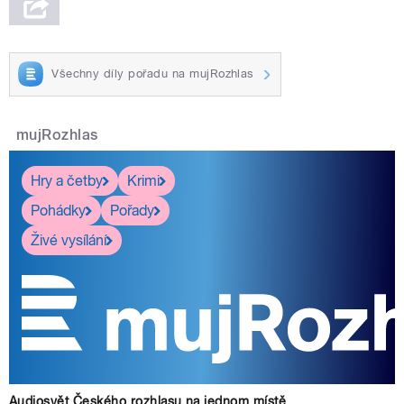
Všechny díly pořadu na mujRozhlas
mujRozhlas
Hry a četby
Krimi
Pohádky
Pořady
Živé vysílání
Audiosvět Českého rozhlasu na jednom místě