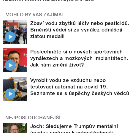
MOHLO BY VÁS ZAJÍMAT
Zbaví vodu zbytků léčiv nebo pesticidů.
Brněnští vědci si za vynález odnášejí
zlatou medaili
Poslechněte si o nových sportovních
vynálezech a mozkových implantátech.
Jak nám změní život?
Vyrobit vodu ze vzduchu nebo
testovací automat na covid-19.
Seznamte se s úspěchy českých vědců
NEJPOSLOUCHANĚJŠÍ
Joch: Sledujeme Trumpův mentální
úpadek směrem k sebestřednosti,