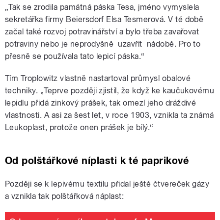
„Tak se zrodila památná páska Tesa, jméno vymyslela
sekretářka firmy Beiersdorf Elsa Tesmerová. V té době
začal také rozvoj potravinářství a bylo třeba zavařovat
potraviny nebo je neprodyšně uzavřít nádobě. Pro to
přesně se používala tato lepicí páska.“
Tím Troplowitz vlastně nastartoval průmysl obalové
techniky. „Teprve později zjistil, že když ke kaučukovému
lepidlu přidá zinkový prášek, tak omezí jeho dráždivé
vlastnosti. A asi za šest let, v roce 1903, vznikla ta známá
Leukoplast, protože onen prášek je bílý.“
Od polštářkové níplasti k té paprikové
Později se k lepivému textilu přidal ještě čtvereček gázy
a vznikla tak polštářková náplast: