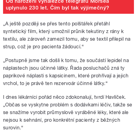
Od narození vynálezce telegrafu Morsea
uplynulo 230 let. Čím byl tak výjimečný?
„A ještě později se přes tento polštářek přetáhl
syntetický film, který umožnil průnik tekutiny z rány k
textilu, ale zároveň zamezil tomu, aby se textil přilepil na
strup, což je pro pacienta žádoucí.“
„Postupně jsme tak došli k tomu, že součástí lepidel na
náplastech jsou účinné látky. Řada posluchačů zná ty
paprikové náplasti s kapsicinem, které prohřívají a jejich
vrchol, to je právě ten rezervoár účinné látky.“
I dnes lékárníci pořád něco zdokonalují, tvrdí Havlíček.
„Občas se vyskytne problém s dodávkami léčiv, takže se
se snažíme vyrobit průmyslově vyráběné léky, které ale
nejsou k sehnání, pro konkrétní pacienty z běžných
surovin.“