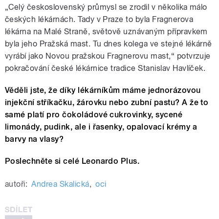
„Celý československý průmysl se zrodil v několika málo
českých lékárnách. Tady v Praze to byla Fragnerova
lékárna na Malé Straně, světově uznávaným přípravkem
byla jeho Pražská mast. Tu dnes kolega ve stejné lékárně
vyrábí jako Novou pražskou Fragnerovu mast,“ potvrzuje
pokračování české lékárnice tradice Stanislav Havlíček.
Věděli jste, že díky lékárníkům máme jednorázovou
injekční stříkačku, žárovku nebo zubní pastu? A že to
samé platí pro čokoládové cukrovinky, sycené
limonády, pudink, ale i řasenky, opalovací krémy a
barvy na vlasy?
Poslechněte si celé Leonardo Plus.
autoři:
Andrea Skalická
,
oci