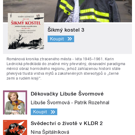
Šikmý kostel 3
Koupit
Románová kronika ztraceného města - léta 1945–1961. Karin
Lednická předkládá do značné míry převratný, dosavadní paradigma
měnící obraz hornického regionu, jehož zahlazenou historii stále
překrývá tlustá vrstva mýtů a zakořeněných stereotypů o „černé
zemi a rudém kraji“.
Děkovačky Libuše Švormové
Libuše Švormová - Patrik Rozehnal
Koupit
Svědectví o životě v KLDR 2
Nina Špitálníková