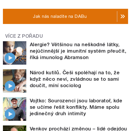
Jak nás naladíte na DABu
VÍCE Z POŘADU
Alergie? Většinou na neškodné látky,
nejúčinnější je imunitní systém přeučit,
říká imunolog Abramson
Národ kutilů. Češi spoléhají na to, že
když něco neví, zvládnou se to sami
doučit, míní sociolog
Vojtko: Sourozenci jsou laboratoř, kde
se učíme řešit konflikty. Máme spolu
jedinečný druh intimity
Venkov prochází změnou – lidé odejdou