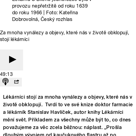
provozu nepřetržitě od roku 1639
do roku 1966 | Foto: Kateřina
Dobrovolná, Český rozhlas
Za mnoha vynálezy a objevy, které nás v životě obklopují,
stojí lékárníci
49:13
Lékárníci stojí za mnoha vynálezy a objevy, které nás v
životě obklopují. Tvrdí to ve své knize doktor farmacie
a lékárník Stanislav Havlíček, autor knihy Lékárníci
mění svět. Příkladem za všechny může být to, co dnes
považujeme za věc zcela běžnou: náplast. „Prošla
dlouhým vývojem od kaučukového flastru až po