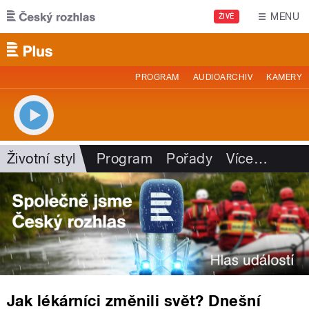
Přejít k hlavnímu obsahu
MENU
ŽIVĚ
PROGRAM
AUDIOARCHIV
KAMERY
Životní styl
Program
Pořady
Více
…
Jak lékárníci změnili svět? Dnešní