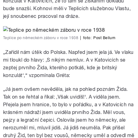
konzulát v Katovicích, že to tam se získáním dokladů
bude snazší. Kohnovi měli v Teplicích služebnou Vlastu,
její snoubenec pracoval na dráze.
Teplice po německém záboru v roce 1938
|
foto:
Post Bellum
„Zařídil nám útěk do Polska. Napřed jsem jela já. Ve vlaku
mi tloukl do hlavy: ‚S nikým nemluv. A v Katovicích se
zeptej prvního Žida, kterého potkáš, kde je britský
konzulát‘,“ vzpomínala Gréta:
„Já jsem ovšem nevěděla, jak na pohled poznám Žida.
Tak on se řehtal a říkal: ‚Však uvidíš!
‘
. A viděla jsem.
Přejela jsem hranice, to bylo v pořádku, a v Katovicích na
krásném nádraží jsem uviděla prvního Žida. Měl vous,
pejzy a legrační čepici. Oslovila jsem ho německy, ale
nerozuměl mi, mluvil jidiš. Já jidiš neuměla. Pak přišel
druhý Žid, ten byl bez vousů, německy uměl a odvedl mě