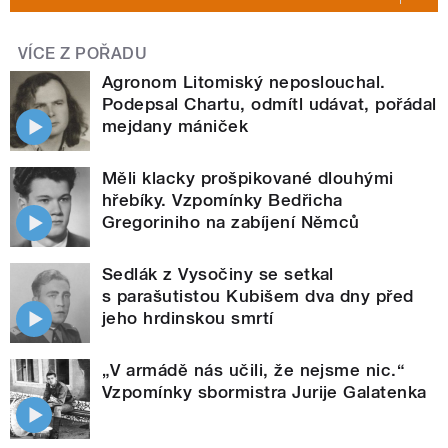
VÍCE Z POŘADU
Agronom Litomiský neposlouchal.
Podepsal Chartu, odmítl udávat, pořádal
mejdany mániček
Měli klacky prošpikované dlouhými
hřebíky. Vzpomínky Bedřicha
Gregoriniho na zabíjení Němců
Sedlák z Vysočiny se setkal
s parašutistou Kubišem dva dny před
jeho hrdinskou smrtí
„V armádě nás učili, že nejsme nic.“
Vzpomínky sbormistra Jurije Galatenka