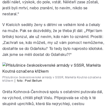
další nálet, výskok, do pole, vstát. Někteří zase zůstali,
jestli byli mrtví, nebo zranění, to nevím, nikdo se
nestaral.“
V Kielcích seděly ženy s dětmi ve velkém kině a čekaly
na muže. Pak se dozvěděly, že je třeba jít dál: „Přijel tam
britský konzul, ale už nevím, kdo nám to oznámil. Prostě:
‚Zachraň se, kdo můžeš, my už vám pomoct nemůžeme,
dostaňte se do Gdaňsku!‘ To tedy bylo naprosto idiotské.
Jak jsme se měli dostat do Gdaňsku?!“
Příslušnice československé armády v SSSR, Markéta Koutná označena
křížkem
|
foto:
Post Bellum
Gréta Kohnová-Červínová spolu s ostatními putovala dál,
na východ, chtěli přejít Vislu. Připojovala se vždy k té
skupině uprchlíků, která šla nejrychleji, cestou