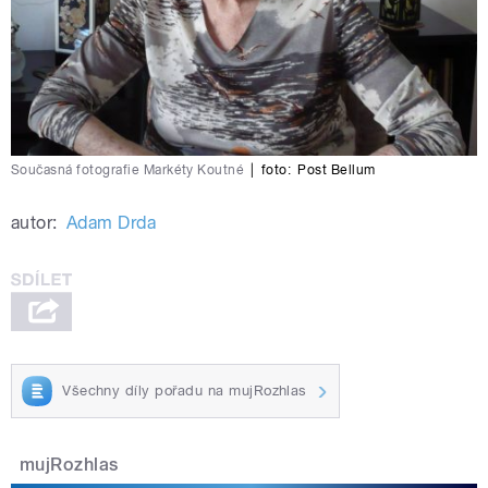
Současná fotografie Markéty Koutné
|
foto:
Post Bellum
autor:
Adam Drda
Všechny díly pořadu na mujRozhlas
mujRozhlas