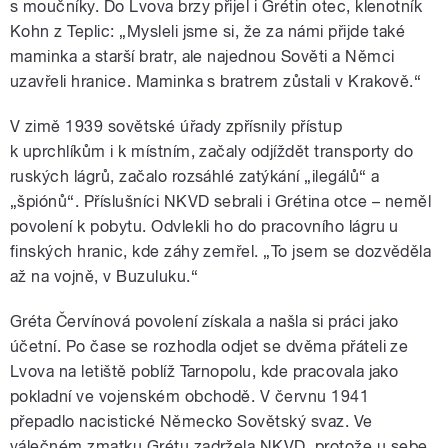
s moučníky. Do Lvova brzy přijel i Grétin otec, klenotník
Kohn z Teplic: „Mysleli jsme si, že za námi přijde také
maminka a starší bratr, ale najednou Sověti a Němci
uzavřeli hranice. Maminka s bratrem zůstali v Krakově.“
V zimě 1939 sovětské úřady zpřísnily přístup
k uprchlíkům i k místním, začaly odjíždět transporty do
ruských lágrů, začalo rozsáhlé zatýkání „ilegálů“ a
„špiónů“. Příslušníci NKVD sebrali i Grétina otce – neměl
povolení k pobytu. Odvlekli ho do pracovního lágru u
finských hranic, kde záhy zemřel. „To jsem se dozvěděla
až na vojně, v Buzuluku.“
Gréta Červínová povolení získala a našla si práci jako
účetní. Po čase se rozhodla odjet se dvěma přáteli ze
Lvova na letiště poblíž Tarnopolu, kde pracovala jako
pokladní ve vojenském obchodě. V červnu 1941
přepadlo nacistické Německo Sovětský svaz. Ve
válečném zmatku Grétu zadržela NKVD, protože u sebe