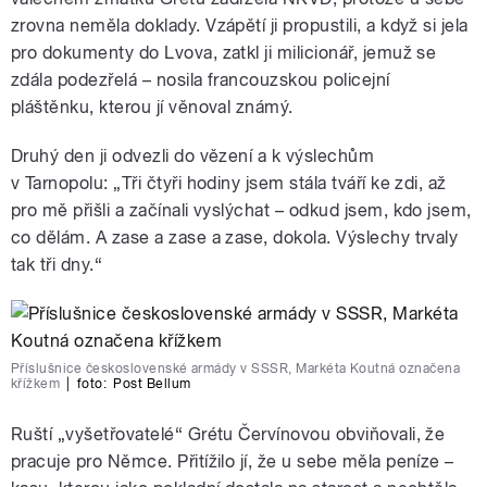
zrovna neměla doklady. Vzápětí ji propustili, a když si jela
pro dokumenty do Lvova, zatkl ji milicionář, jemuž se
zdála podezřelá – nosila francouzskou policejní
pláštěnku, kterou jí věnoval známý.
Druhý den ji odvezli do vězení a k výslechům
v Tarnopolu: „Tři čtyři hodiny jsem stála tváří ke zdi, až
pro mě přišli a začínali vyslýchat – odkud jsem, kdo jsem,
co dělám. A zase a zase a zase, dokola. Výslechy trvaly
tak tři dny.“
Příslušnice československé armády v SSSR, Markéta Koutná označena
křížkem
|
foto:
Post Bellum
Ruští „vyšetřovatelé“ Grétu Červínovou obviňovali, že
pracuje pro Němce. Přitížilo jí, že u sebe měla peníze –