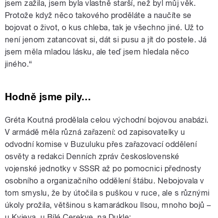
jsem zažila, jsem byla vlastně starší, než byl můj věk.
Protože když něco takového proděláte a naučíte se
bojovat o život, o kus chleba, tak je všechno jiné. Už to
není jenom zatancovat si, dát si pusu a jít do postele. Já
jsem měla mladou lásku, ale teď jsem hledala něco
jiného.“
Hodně jsme pily…
Gréta Koutná prodělala celou východní bojovou anabázi.
V armádě měla různá zařazení: od zapisovatelky u
odvodní komise v Buzuluku přes zařazovací oddělení
osvěty a redakci Denních zpráv československé
vojenské jednotky v SSSR až po pomocnici přednosty
osobního a organizačního oddělení štábu. Nebojovala v
tom smyslu, že by útočila s puškou v ruce, ale s různými
úkoly prožila, většinou s kamarádkou Ilsou, mnoho bojů –
u Kyjeva, u Bílé Cerekve, na Dukle: