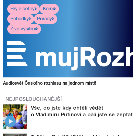
Hry a četby
Krimi
Pohádky
Pořady
Živé vysílání
Audiosvět Českého rozhlasu na jednom místě
NEJPOSLOUCHANĚJŠÍ
Vše, co jste kdy chtěli vědět
o Vladimiru Putinovi a báli jste se zeptat