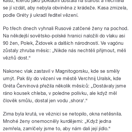
kasu, kterou jako pokladní dostala na starost a nechtěla
se jí vzdát, aby nebyla obviněna z krádeže. Kasa zmizela,
podle Gréty ji ukradl ředitel vězení.
Po třech dnech vyhnali Rusové zatčené ženy na pochod.
Na někdejší sovětsko-polské hranici naložili do vlaku asi
90 žen, Polek, Židovek a dalších národností. Ve vagónu
zůstaly zhruba měsíc: „Nikde nás nechtěli přijmout, měli
vězňů dost.“
Nakonec vlak zastavil v Magnitogorsku, kde se směly
umýt. Pak šly do vězení ve městě Verchnij Uralsk, kde
Gréta Červínová přežila několik měsíců: „Dostávaly jsme
ráno kousek chleba, v poledne polívku, ale když měl
člověk smůlu, dostal jen vodu ‚shora
‘
.“
Zima byla krutá, ve věznici se netopilo, okna netěsnila.
Mnohé ženy onemocněly kurdějemi: „Když jedna
zemřela, zamlčely jsme to, aby nám dali její jídlo.“