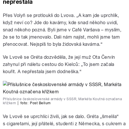
nepřestala
Přes Volyň se protloukli do Lvova. „A kam jde uprchlík,
když neví co? Jde do kavárny, kde snad někoho uvidí,
snad někoho pozná. Byli jsme v Café Varšava – myslím,
že se to tak jmenovalo. Dali nám najíst, mohli jsme tam
přenocovat. Nejspíš to byla židovská kavárna.“
Ve Lvově se Gréta dozvěděla, že její muž Ota Červín
zahynul při náletu cestou do Kielců: „To jsem začala
kouřit. A nepřestala jsem dodneška.“
Příslušnice československé armády v SSSR, Markéta Koutná označena
křížkem
|
foto:
Post Bellum
Ve Lvově se uprchlíci živili, jak se dalo. Gréta „šmelila“
s cigaretami, její přátelé, studenti z Německa, s cukrem a