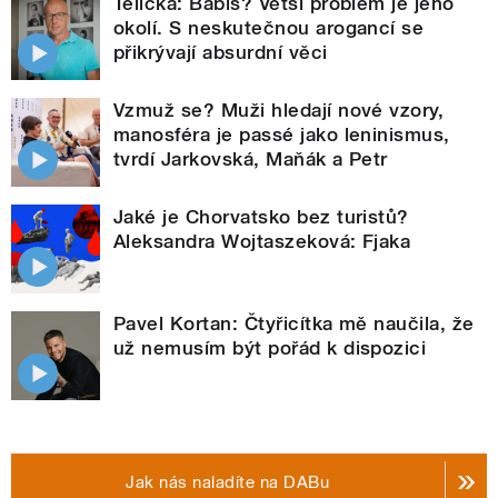
Telička: Babiš? Větší problém je jeho
okolí. S neskutečnou arogancí se
přikrývají absurdní věci
Vzmuž se? Muži hledají nové vzory,
manosféra je passé jako leninismus,
tvrdí Jarkovská, Maňák a Petr
Jaké je Chorvatsko bez turistů?
Aleksandra Wojtaszeková: Fjaka
Pavel Kortan: Čtyřicítka mě naučila, že
už nemusím být pořád k dispozici
Jak nás naladíte na DABu