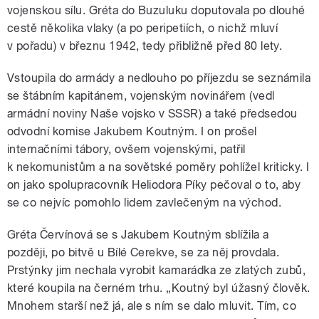
vojenskou sílu. Gréta do Buzuluku doputovala po dlouhé
cestě několika vlaky (a po peripetiích, o nichž mluví
v pořadu) v březnu 1942, tedy přibližně před 80 lety.
Vstoupila do armády a nedlouho po příjezdu se seznámila
se štábním kapitánem, vojenským novinářem (vedl
armádní noviny Naše vojsko v SSSR) a také předsedou
odvodní komise Jakubem Koutným. I on prošel
internačními tábory, ovšem vojenskými, patřil
k nekomunistům a na sovětské poměry pohlížel kriticky. I
on jako spolupracovník Heliodora Píky pečoval o to, aby
se co nejvíc pomohlo lidem zavlečeným na východ.
Gréta Červínová se s Jakubem Koutným sblížila a
později, po bitvě u Bílé Cerekve, se za něj provdala.
Prstýnky jim nechala vyrobit kamarádka ze zlatých zubů,
které koupila na černém trhu. „Koutný byl úžasný člověk.
Mnohem starší než já, ale s ním se dalo mluvit. Tím, co