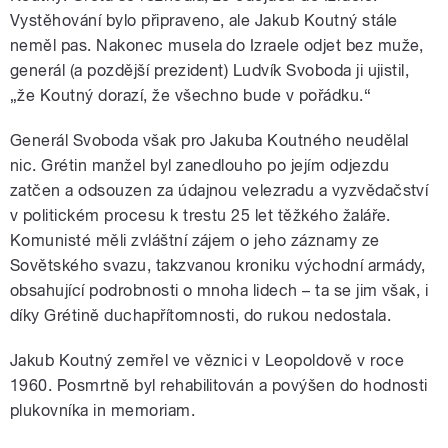
Vystěhování bylo připraveno, ale Jakub Koutný stále
neměl pas. Nakonec musela do Izraele odjet bez muže,
generál (a pozdější prezident) Ludvík Svoboda ji ujistil,
„že Koutný dorazí, že všechno bude v pořádku.“
Generál Svoboda však pro Jakuba Koutného neudělal
nic. Grétin manžel byl zanedlouho po jejím odjezdu
zatčen a odsouzen za údajnou velezradu a vyzvědačství
v politickém procesu k trestu 25 let těžkého žaláře.
Komunisté měli zvláštní zájem o jeho záznamy ze
Sovětského svazu, takzvanou kroniku východní armády,
obsahující podrobnosti o mnoha lidech – ta se jim však, i
díky Grétině duchapřítomnosti, do rukou nedostala.
Jakub Koutný zemřel ve věznici v Leopoldově v roce
1960. Posmrtně byl rehabilitován a povýšen do hodnosti
plukovníka in memoriam.