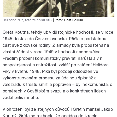
Heliodor Píka, foto ze spisu StB
|
foto:
Post Bellum
Gréta Koutná, tehdy už v důstojnické hodnosti, se v roce
1945 dostala do Československa. Přišla o podstatnou
část své židovské rodiny. Z armády byla propuštěna na
vlastní žádost v roce 1949 v hodnosti nadporučice.
Předtím proběhl komunistický převrat, narůstala v ní
nespokojenost a ostražitost, zvlášť po zatčení Helidora
Píky v květnu 1948. Píka byl později odsouzen ve
vykonstruovaném procesu za údajnou špionáž a
velezradu k trestu smrti a popraven – byl nekomunista, o
poměrech v Sovětském svazu a o konkrétních lidech
věděl příliš mnoho.
V ohrožení byl ze stejných důvodů i Grétin manžel Jakub
Koutný. Gréta se rozhodla, že odejdou do Izraele.