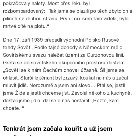
pokračovaly nálety. Most přes řeku byl
rozbombardovaný: „Tak jsme se plazili po těch zbytcích a
pilířích na druhou stranu. První, co jsem tam viděla, bylo
mrtvé dítě na plotu.“
Dne 17. září 1939 přepadli východní Polsko Rusové,
tehdy Sověti. Podle tajné dohody s Německem mělo
Sovětskému svazu náležet území za Curzonovou linií.
Gréta se do sovětského okupačního prostoru dostala:
„Sověti se k nám Čechům chovali úžasně. Šli jsme se
ohlásit. Starší lejtěnant byl zrzavý, koukal na nás a začal
mluvit jidiš. Nerozuměla jsem ani slovo… Ptal se, jestli
jsme Židé a jestli chceme jíst. Zavolal někoho z kuchyně,
dostali jsme jídlo, dál se o nás nestaral: ‚Běžte, kam
chcete.‘“
Tenkrát jsem začala kouřit a už jsem