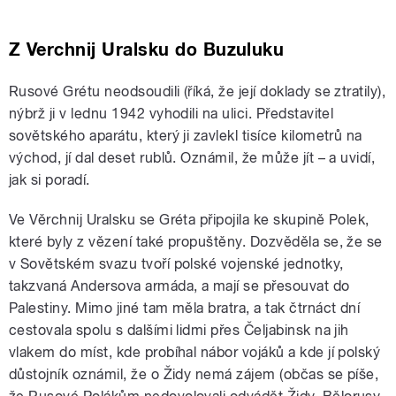
Z Verchnij Uralsku do Buzuluku
Rusové Grétu neodsoudili (říká, že její doklady se ztratily),
nýbrž ji v lednu 1942 vyhodili na ulici. Představitel
sovětského aparátu, který ji zavlekl tisíce kilometrů na
východ, jí dal deset rublů. Oznámil, že může jít – a uvidí,
jak si poradí.
Ve Věrchnij Uralsku se Gréta připojila ke skupině Polek,
které byly z vězení také propuštěny. Dozvěděla se, že se
v Sovětském svazu tvoří polské vojenské jednotky,
takzvaná Andersova armáda, a mají se přesouvat do
Palestiny. Mimo jiné tam měla bratra, a tak čtrnáct dní
cestovala spolu s dalšími lidmi přes Čeljabinsk na jih
vlakem do míst, kde probíhal nábor vojáků a kde jí polský
důstojník oznámil, že o Židy nemá zájem (občas se píše,