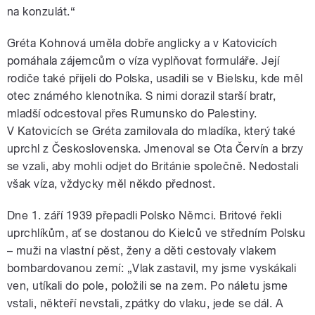
na konzulát.“
Gréta Kohnová uměla dobře anglicky a v Katovicích
pomáhala zájemcům o víza vyplňovat formuláře. Její
rodiče také přijeli do Polska, usadili se v Bielsku, kde měl
otec známého klenotníka. S nimi dorazil starší bratr,
mladší odcestoval přes Rumunsko do Palestiny.
V Katovicích se Gréta zamilovala do mladíka, který také
uprchl z Československa. Jmenoval se Ota Červín a brzy
se vzali, aby mohli odjet do Británie společně. Nedostali
však víza, vždycky měl někdo přednost.
Dne 1. září 1939 přepadli Polsko Němci. Britové řekli
uprchlíkům, ať se dostanou do Kielců ve středním Polsku
– muži na vlastní pěst, ženy a děti cestovaly vlakem
bombardovanou zemí: „Vlak zastavil, my jsme vyskákali
ven, utíkali do pole, položili se na zem. Po náletu jsme
vstali, někteří nevstali, zpátky do vlaku, jede se dál. A