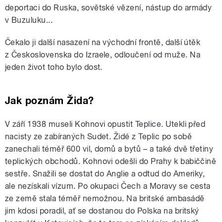
deportaci do Ruska, sovětské vězení, nástup do armády
v Buzuluku...
Čekalo ji další nasazení na východní frontě, další útěk
z Československa do Izraele, odloučení od muže. Na
jeden život toho bylo dost.
Jak poznám Žida?
V září 1938 museli Kohnovi opustit Teplice. Utekli před
nacisty ze zabíraných Sudet. Židé z Teplic po sobě
zanechali téměř 600 vil, domů a bytů – a také dvě třetiny
teplických obchodů. Kohnovi odešli do Prahy k babiččině
sestře. Snažili se dostat do Anglie a odtud do Ameriky,
ale nezískali vízum. Po okupaci Čech a Moravy se cesta
ze země stala téměř nemožnou. Na britské ambasádě
jim kdosi poradil, ať se dostanou do Polska na britský