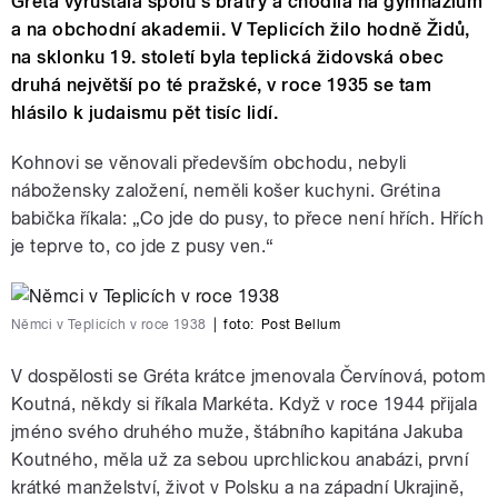
Gréta vyrůstala spolu s bratry a chodila na gymnázium
a na obchodní akademii. V Teplicích žilo hodně Židů,
na sklonku 19. století byla teplická židovská obec
druhá největší po té pražské, v roce 1935 se tam
hlásilo k judaismu pět tisíc lidí.
Kohnovi se věnovali především obchodu, nebyli
nábožensky založení, neměli košer kuchyni. Grétina
babička říkala: „Co jde do pusy, to přece není hřích. Hřích
je teprve to, co jde z pusy ven.“
Němci v Teplicích v roce 1938
|
foto:
Post Bellum
V dospělosti se Gréta krátce jmenovala Červínová, potom
Koutná, někdy si říkala Markéta. Když v roce 1944 přijala
jméno svého druhého muže, štábního kapitána Jakuba
Koutného, měla už za sebou uprchlickou anabázi, první
krátké manželství, život v Polsku a na západní Ukrajině,