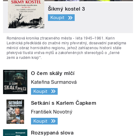
Šikmý kostel 3
Koupit
Románová kronika ztraceného města - léta 1945–1961. Karin
Lednická předkládá do značné míry převratný, dosavadní paradigma
měnící obraz hornického regionu, jehož zahlazenou historii stále
překrývá tlustá vrstva mýtů a zakořeněných stereotypů o „černé
zemi a rudém kraji“.
O čem skály mlčí
Kateřina Surmanová
Koupit
Setkání s Karlem Čapkem
František Novotný
Koupit
Rozsypaná slova