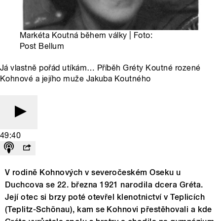
Markéta Koutná během války | Foto:
Post Bellum
Já vlastně pořád utíkám… Příběh Gréty Koutné rozené
Kohnové a jejího muže Jakuba Koutného
49:40
V rodině Kohnových v severočeském Oseku u
Duchcova se 22. března 1921 narodila dcera Gréta.
Její otec si brzy poté otevřel klenotnictví v Teplicích
(Teplitz-Schönau), kam se Kohnovi přestěhovali a kde