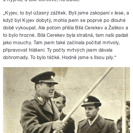
„Kyjev, to byl úžasný zážitek. Byli jsme zakopaní v lese, a
když byl Kyjev dobytý, mohla jsem se poprvé po dlouhé
době vykoupat. Ale potom přišla Bílá Cerekev a Žaškov a
to bylo hrozné. Bílá Cerekev byla strašná, tam naši padali
jako mouchy. Tam jsem také začínala počítat mrtvoly,
připravovat hlášení. Ty počty mrtvých jsem dávala
dohromady. To bylo těžké. Hodně jsme s Ilsou pily.“