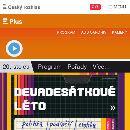
Přejít k hlavnímu obsahu
MENU
ŽIVĚ
PROGRAM
AUDIOARCHIV
KAMERY
20. století
Program
Pořady
Více
…