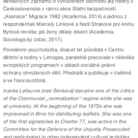
deníkových záznamů o vynuceném odchodu její rodiny z
Československa v rámci akce Státní bezpečnosti
„Asanace“ Migrace 1982 (Academia, 2014) a jednou z
respondentek Marcely Linkové a Nadi Strakové pro knihu
Bytová revolta: jak ženy dělaly disent (Academia,
Sociologický ústav, 2017).
Povoláním psycholožka, dvacet let působila v Centru
dětství a rodiny v Limoges, paralelně pracovala v několika
evropských programech v oblasti sociálně právní
ochrany ohrožených dětí. Přednáší a publikuje v češtině
a ve francouzštině.
Ivanka Lefeuvre (neé Šimková) became one of the critics
of the Communist „normalization“ regime while she was
at university. At the beginning of the 1970s she was
imprisoned in Brno for distributing leaflets. She was one
of the first signatories to Charter 77, was active in the
Committee for the Defence of the Unjustly Prosecuted
and participated in other independent cultural activities.