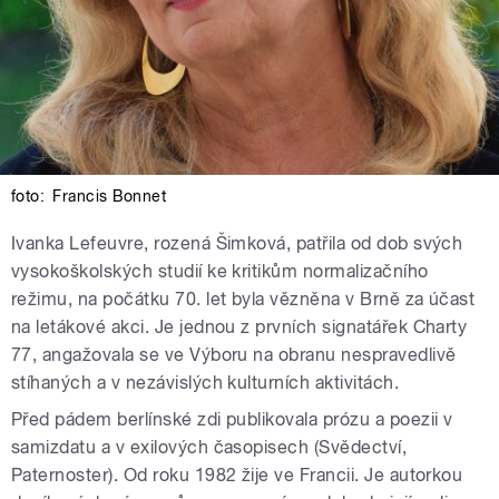
foto:
Francis Bonnet
Ivanka Lefeuvre, rozená Šimková, patřila od dob svých
vysokoškolských studií ke kritikům normalizačního
režimu, na počátku 70. let byla vězněna v Brně za účast
na letákové akci. Je jednou z prvních signatářek Charty
77, angažovala se ve Výboru na obranu nespravedlivě
stíhaných a v nezávislých kulturních aktivitách.
Před pádem berlínské zdi publikovala prózu a poezii v
samizdatu a v exilových časopisech (Svědectví,
Paternoster). Od roku 1982 žije ve Francii. Je autorkou