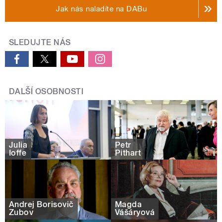
Jak nás naladíte na DABu
SLEDUJTE NÁS
DALŠÍ OSOBNOSTI
Julia
Petr
Ioffe
Pithart
Andrej Borisovič
Magda
Zubov
Vášáryová