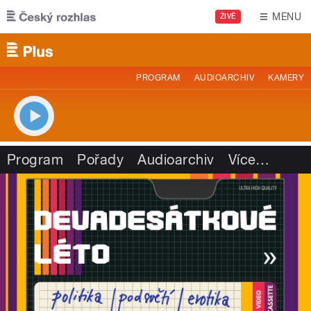
Přejít k hlavnímu obsahu
MENU
ŽIVĚ
PROGRAM
AUDIOARCHIV
KAMERY
Program
Pořady
Audioarchiv
Více
…