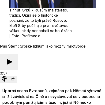
Tíhnutí Srbů k Rusům má staletou
tradici. Opírá se o historické
poznání, že to byli právě Rusové,
kteří Srby počínaje první světovou
válkou nikdy nenechali na holičkách
| Foto: Profimedia
Ivan Štern: Srbské lithium jako možný mírotvorce
3:57
Úporná snaha Evropanů, zejména pak Němců výrazně
snížit závislost na Číně a nevystavovat se v budoucnu
podobným ponižujícím situacím, jež si Německo