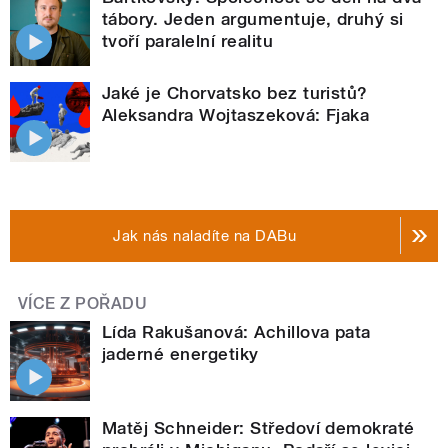
tábory. Jeden argumentuje, druhý si
tvoří paralelní realitu
Jaké je Chorvatsko bez turistů?
Aleksandra Wojtaszeková: Fjaka
Jak nás naladíte na DABu
VÍCE Z POŘADU
Lída Rakušanová: Achillova pata
jaderné energetiky
Matěj Schneider: Středoví demokraté