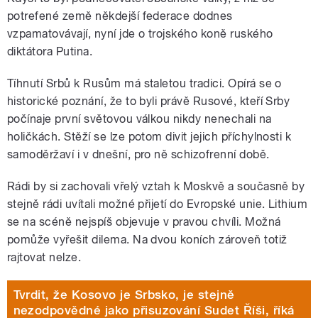
potrefené země někdejší federace dodnes
vzpamatovávají, nyní jde o trojského koně ruského
diktátora Putina.
Tíhnutí Srbů k Rusům má staletou tradici. Opírá se o
historické poznání, že to byli právě Rusové, kteří Srby
počínaje první světovou válkou nikdy nenechali na
holičkách. Stěží se lze potom divit jejich příchylnosti k
samoděržaví i v dnešní, pro ně schizofrenní době.
Rádi by si zachovali vřelý vztah k Moskvě a současně by
stejně rádi uvítali možné přijetí do Evropské unie. Lithium
se na scéně nejspíš objevuje v pravou chvíli. Možná
pomůže vyřešit dilema. Na dvou koních zároveň totiž
rajtovat nelze.
Tvrdit, že Kosovo je Srbsko, je stejně
nezodpovědné jako přisuzování Sudet Říši, říká