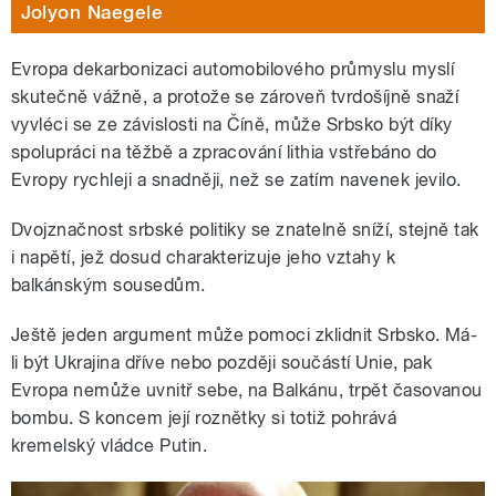
Jolyon Naegele
Evropa dekarbonizaci automobilového průmyslu myslí
skutečně vážně, a protože se zároveň tvrdošíjně snaží
vyvléci se ze závislosti na Číně, může Srbsko být díky
spolupráci na těžbě a zpracování lithia vstřebáno do
Evropy rychleji a snadněji, než se zatím navenek jevilo.
Dvojznačnost srbské politiky se znatelně sníží, stejně tak
i napětí, jež dosud charakterizuje jeho vztahy k
balkánským sousedům.
Ještě jeden argument může pomoci zklidnit Srbsko. Má-
li být Ukrajina dříve nebo později součástí Unie, pak
Evropa nemůže uvnitř sebe, na Balkánu, trpět časovanou
bombu. S koncem její roznětky si totiž pohrává
kremelský vládce Putin.