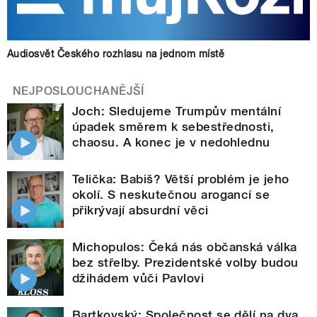
Audiosvět Českého rozhlasu na jednom místě
NEJPOSLOUCHANĚJŠÍ
Joch: Sledujeme Trumpův mentální
úpadek směrem k sebestřednosti,
chaosu. A konec je v nedohlednu
Telička: Babiš? Větší problém je jeho
okolí. S neskutečnou arogancí se
přikrývají absurdní věci
Michopulos: Čeká nás občanská válka
bez střelby. Prezidentské volby budou
džihádem vůči Pavlovi
Bartkovský: Společnost se dělí na dva