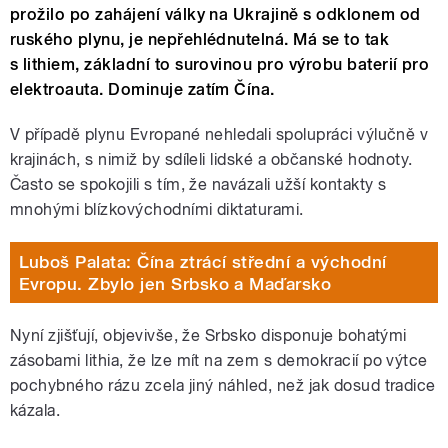
prožilo po zahájení války na Ukrajině s odklonem od
ruského plynu, je nepřehlédnutelná. Má se to tak
s lithiem, základní to surovinou pro výrobu baterií pro
elektroauta. Dominuje zatím Čína.
V případě plynu Evropané nehledali spolupráci výlučně v
krajinách, s nimiž by sdíleli lidské a občanské hodnoty.
Často se spokojili s tím, že navázali užší kontakty s
mnohými blízkovýchodními diktaturami.
Luboš Palata: Čína ztrácí střední a východní
Evropu. Zbylo jen Srbsko a Maďarsko
Nyní zjišťují, objevivše, že Srbsko disponuje bohatými
zásobami lithia, že lze mít na zem s demokracií po výtce
pochybného rázu zcela jiný náhled, než jak dosud tradice
kázala.