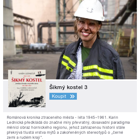
Šikmý kostel 3
Koupit
Románová kronika ztraceného města - léta 1945–1961. Karin
Lednická předkládá do značné míry převratný, dosavadní paradigma
měnící obraz hornického regionu, jehož zahlazenou historii stále
překrývá tlustá vrstva mýtů a zakořeněných stereotypů o „černé
zemi a rudém kraji“.