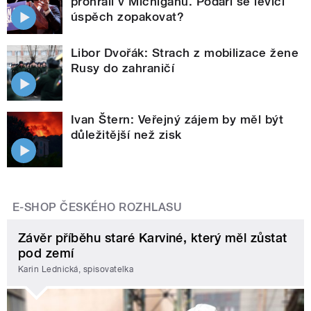
prohráli v Michiganu. Podaří se levici
úspěch zopakovat?
Libor Dvořák: Strach z mobilizace žene
Rusy do zahraničí
Ivan Štern: Veřejný zájem by měl být
důležitější než zisk
E-SHOP ČESKÉHO ROZHLASU
Závěr příběhu staré Karviné, který měl zůstat
pod zemí
Karin Lednická, spisovatelka