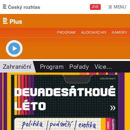
Přejít k hlavnímu obsahu
MENU
ŽIVĚ
PROGRAM
AUDIOARCHIV
KAMERY
Zahraniční
Program
Pořady
Více
…