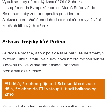
Vydali se tedy německý kancléř Olaf Scholz a
místopředseda Evropské komise Maroš Šefčovič do
Bělehradu, aby zde podepsali s prezidentem
Aleksandarem Vučičem dohodu o společném využívání
zdejších lithiových ložisek.
Srbsko, trojský kůň Putina
Je docela možné, a to k politice také patří, že ne změny v
systému řízení státu, ale surovinová hmota mohou sehrát
klíčovou roli ve vlídnějším náhledu na trvale
problematické Srbsko.
EU dělá, že chce přijmout Srbsko, které zase
dělá, že chce do EU vstoupit, tvrdí balkanolog
Zrno
Kdysi to byl podněcovatel občanské války, z níž se