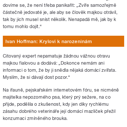
dovíme se, že není třeba panikařit: „Zvíře samozřejmě
částečně jedovaté je, ale aby se člověk majkou otrávil,
tak by jich musel sníst několik. Nenapadá mě, jak by k
tomu mohlo dojít.“
Ivan Hoffman: Krylovi k narozeninám
Citovaný expert nepamatuje žádnou vážnou otravu
majkou fialovou a dodává: „Dokonce nemám ani
informaci o tom, že by ji snědla nějaká domácí zvířata.
Myslím, že si dávají dost pozor.“
Na ifauně, pejskařském internetovém fóru, se nicméně
majitelka nepozorného psa, který prý sežere, na co
přijde, podělila o zkušenost, kdy jen díky rychlému
zásahu dobrého veterináře její domácí mazlíček přežil
konzumaci zmíněného brouka.