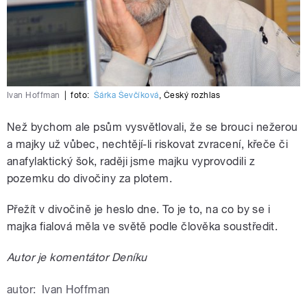
Ivan Hoffman
|
foto:
Šárka Ševčíková
,
Český rozhlas
Než bychom ale psům vysvětlovali, že se brouci nežerou
a majky už vůbec, nechtějí-li riskovat zvracení, křeče či
anafylaktický šok, raději jsme majku vyprovodili z
pozemku do divočiny za plotem.
Přežít v divočině je heslo dne. To je to, na co by se i
majka fialová měla ve světě podle člověka soustředit.
Autor je komentátor Deníku
autor:
Ivan Hoffman