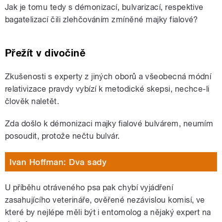
Jak je tomu tedy s démonizací, bulvarizací, respektive
bagatelizací čili zlehčováním zmíněné majky fialové?
Přežít v divočině
Zkušenosti s experty z jiných oborů a všeobecná módní
relativizace pravdy vybízí k metodické skepsi, nechce-li
člověk naletět.
Zda došlo k démonizaci majky fialové bulvárem, neumím
posoudit, protože nečtu bulvár.
Ivan Hoffman: Dva sady
U příběhu otráveného psa pak chybí vyjádření
zasahujícího veterináře, ověřené nezávislou komisí, ve
které by nejlépe měli být i entomolog a nějaký expert na