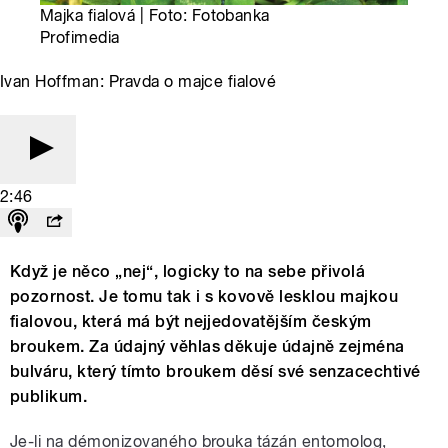
Majka fialová | Foto: Fotobanka
Profimedia
Ivan Hoffman: Pravda o majce fialové
2:46
Když je něco „nej“, logicky to na sebe přivolá
pozornost. Je tomu tak i s kovově lesklou majkou
fialovou, která má být nejjedovatějším českým
broukem. Za údajný věhlas děkuje údajně zejména
bulváru, který tímto broukem děsí své senzacechtivé
publikum.
Je-li na démonizovaného brouka tázán entomolog,