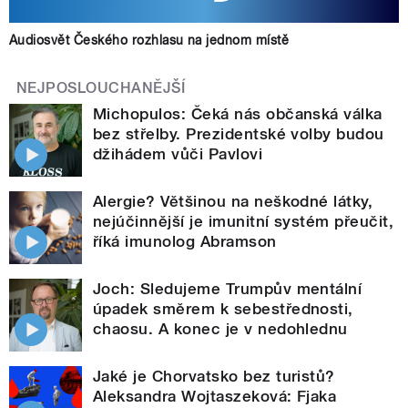
Audiosvět Českého rozhlasu na jednom místě
NEJPOSLOUCHANĚJŠÍ
Michopulos: Čeká nás občanská válka
bez střelby. Prezidentské volby budou
džihádem vůči Pavlovi
Alergie? Většinou na neškodné látky,
nejúčinnější je imunitní systém přeučit,
říká imunolog Abramson
Joch: Sledujeme Trumpův mentální
úpadek směrem k sebestřednosti,
chaosu. A konec je v nedohlednu
Jaké je Chorvatsko bez turistů?
Aleksandra Wojtaszeková: Fjaka