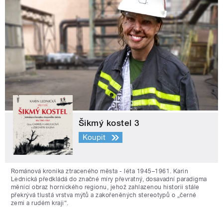
Šikmý kostel 3
Koupit
Románová kronika ztraceného města - léta 1945–1961. Karin
Lednická předkládá do značné míry převratný, dosavadní paradigma
měnící obraz hornického regionu, jehož zahlazenou historii stále
překrývá tlustá vrstva mýtů a zakořeněných stereotypů o „černé
zemi a rudém kraji“.