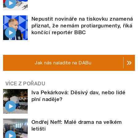
Nepustit novináře na tiskovku znamená
přiznat, že nemám protiargumenty, říká
končící reportér BBC
Jak nás naladíte na DABu
VÍCE Z POŘADU
Iva Pekárková: Děsivý dav, nebo lidé
plní naděje?
Ondřej Neff: Malé drama na velkém
letišti