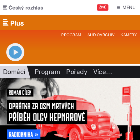
Přejít k hlavnímu obsahu
MENU
ŽIVĚ
PROGRAM
AUDIOARCHIV
KAMERY
Domácí
Program
Pořady
Více
…