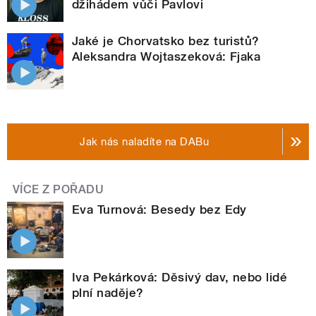
džihádem vůči Pavlovi
Jaké je Chorvatsko bez turistů?
Aleksandra Wojtaszeková: Fjaka
Jak nás naladíte na DABu
VÍCE Z POŘADU
Eva Turnová: Besedy bez Edy
Iva Pekárková: Děsivý dav, nebo lidé
plní naděje?