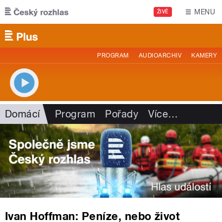
Přejít k hlavnímu obsahu
MENU
ŽIVĚ
PROGRAM
AUDIOARCHIV
KAMERY
Domácí
Program
Pořady
Více
…
Ivan Hoffman: Peníze, nebo život