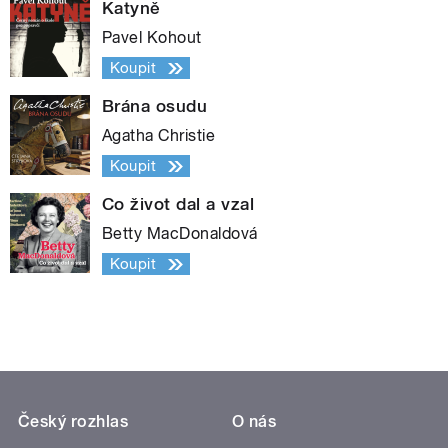
Katyně
Pavel Kohout
Koupit
Brána osudu
Agatha Christie
Koupit
Co život dal a vzal
Betty MacDonaldová
Koupit
Český rozhlas
O nás