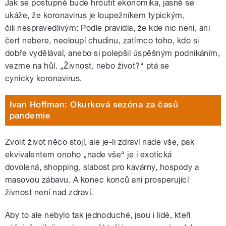
Jak se postupně bude hroutit ekonomika, jasně se
ukáže, že koronavirus je loupežníkem typickým,
čili nespravedlivým: Podle pravidla, že kde nic není, ani
čert nebere, neoloupí chudinu, zatímco toho, kdo si
dobře vydělával, anebo si polepšil úspěšným podnikáním,
vezme na hůl. „Živnost, nebo život?“ ptá se
cynicky koronavirus.
Ivan Hoffman: Okurková sezóna za časů
pandemie
​Zvolit život něco stojí, ale je-li zdraví nade vše, pak
ekvivalentem onoho „nade vše“ je i exotická
dovolená, shopping, slabost pro kavárny, hospody a
masovou zábavu. A konec konců ani prosperující
živnost není nad zdraví.
Aby to ale nebylo tak jednoduché, jsou i lidé, kteří