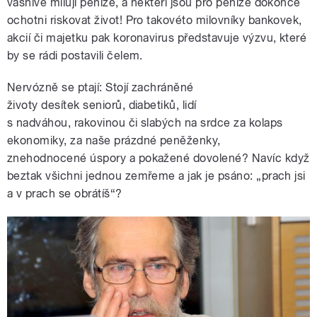
vášnivě milují peníze, a někteří jsou pro peníze dokonce
ochotni riskovat život! Pro takovéto milovníky bankovek,
akcií či majetku pak koronavirus představuje výzvu, které
by se rádi postavili čelem.
Nervózně se ptají: Stojí zachráněné
životy desítek seniorů, diabetiků, lidí
s nadváhou, rakovinou či slabých na srdce za kolaps
ekonomiky, za naše prázdné peněženky,
znehodnocené úspory a pokažené dovolené? Navíc když
beztak všichni jednou zemřeme a jak je psáno: „prach jsi
a v prach se obrátíš“?