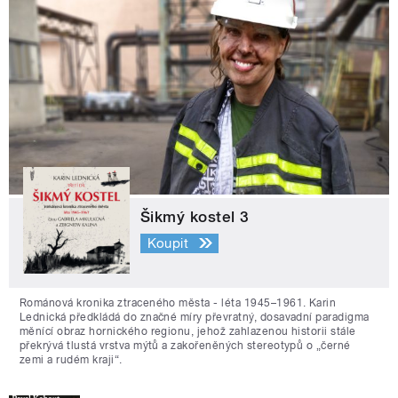
Šikmý kostel 3
Koupit
Románová kronika ztraceného města - léta 1945–1961. Karin
Lednická předkládá do značné míry převratný, dosavadní paradigma
měnící obraz hornického regionu, jehož zahlazenou historii stále
překrývá tlustá vrstva mýtů a zakořeněných stereotypů o „černé
zemi a rudém kraji“.