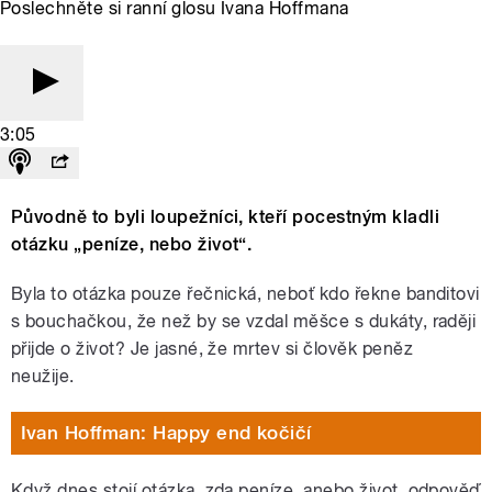
Poslechněte si ranní glosu Ivana Hoffmana
3:05
Původně to byli loupežníci, kteří pocestným kladli
otázku „peníze, nebo život“.
Byla to otázka pouze řečnická, neboť kdo řekne banditovi
s bouchačkou, že než by se vzdal měšce s dukáty, raději
přijde o život? Je jasné, že mrtev si člověk peněz
neužije.
Ivan Hoffman: Happy end kočičí
​Když dnes stojí otázka, zda peníze, anebo život, odpověď