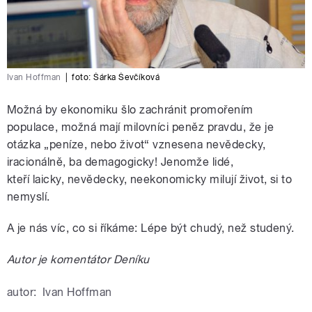
Ivan Hoffman
|
foto:
Šárka Ševčíková
Možná by ekonomiku šlo zachránit promořením
populace, možná mají milovníci peněz pravdu, že je
otázka „peníze, nebo život“ vznesena nevědecky,
iracionálně, ba demagogicky! Jenomže lidé,
kteří laicky, nevědecky, neekonomicky milují život, si to
nemyslí.
A je nás víc, co si říkáme: Lépe být chudý, než studený.
Autor je komentátor Deníku
autor:
Ivan Hoffman