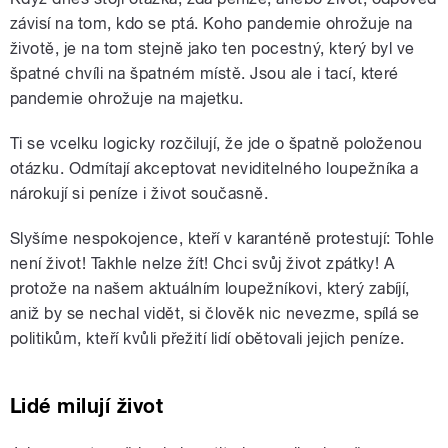
závisí na tom, kdo se ptá. Koho pandemie ohrožuje na
životě, je na tom stejně jako ten pocestný, který byl ve
špatné chvíli na špatném místě. Jsou ale i tací, které
pandemie ohrožuje na majetku.
Ti se vcelku logicky rozčilují, že jde o špatně položenou
otázku. Odmítají akceptovat neviditelného loupežníka a
nárokují si peníze i život současně.
​Slyšíme nespokojence, kteří v karanténě protestují: Tohle
není život! Takhle nelze žít! Chci svůj život zpátky! A
protože na našem aktuálním loupežníkovi, který zabíjí,
aniž by se nechal vidět, si člověk nic nevezme, spílá se
politikům, kteří kvůli přežití lidí obětovali jejich peníze.
Lidé milují život