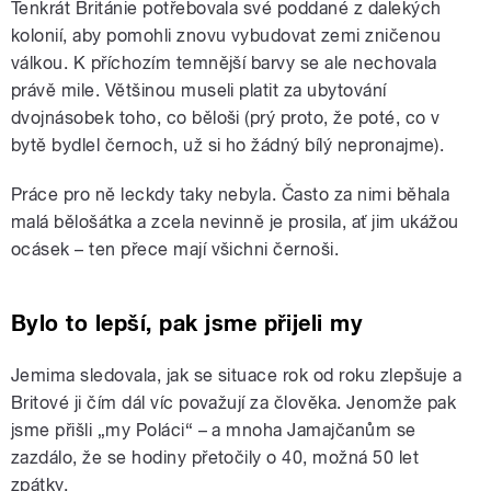
Tenkrát Británie potřebovala své poddané z dalekých
kolonií, aby pomohli znovu vybudovat zemi zničenou
válkou. K příchozím temnější barvy se ale nechovala
právě mile. Většinou museli platit za ubytování
dvojnásobek toho, co běloši (prý proto, že poté, co v
bytě bydlel černoch, už si ho žádný bílý nepronajme).
Práce pro ně leckdy taky nebyla. Často za nimi běhala
malá bělošátka a zcela nevinně je prosila, ať jim ukážou
ocásek – ten přece mají všichni černoši.
Bylo to lepší, pak jsme přijeli my
Jemima sledovala, jak se situace rok od roku zlepšuje a
Britové ji čím dál víc považují za člověka. Jenomže pak
jsme přišli „my Poláci“ – a mnoha Jamajčanům se
zazdálo, že se hodiny přetočily o 40, možná 50 let
zpátky.