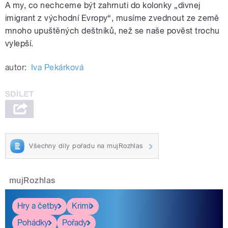
A my, co nechceme být zahrnuti do kolonky „divnej
imigrant z východní Evropy“, musíme zvednout ze země
mnoho upuštěných deštníků, než se naše pověst trochu
vylepší.
autor:
Iva Pekárková
Všechny díly pořadu na mujRozhlas
mujRozhlas
Hry a četby
Krimi
Pohádky
Pořady