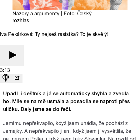
Názory a argumenty | Foto: Český
rozhlas
Iva Pekárková: Ty nejseš rasistka? To je skvělý!
3:13
Upadl jí deštník a já se automaticky shýbla a zvedla
ho. Mile se na mě usmála a posadila se naproti přes
uličku. Daly jsme se do řeči.
Jemimu nepřekvapilo, když jsem uhádla, že pochází z
Jamajky. A nepřekvapilo ji ani, když jsem jí vysvětlila, že
ne, nejsem Polka, i když jsem taky Slovanka. Na rozdíl od