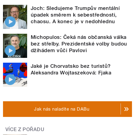
Joch: Sledujeme Trumpův mentální
úpadek směrem k sebestřednosti,
chaosu. A konec je v nedohlednu
Michopulos: Čeká nás občanská válka
bez střelby. Prezidentské volby budou
džihádem vůči Pavlovi
Jaké je Chorvatsko bez turistů?
Aleksandra Wojtaszeková: Fjaka
Jak nás naladíte na DABu
VÍCE Z POŘADU