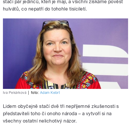
stačí pár jedinců, kteří je mají, a všichni získáme pověst
hulvátů, co nepatří do tohohle tisíciletí.
Iva Pekárková
|
foto:
Adam Kebrt
Lidem obyčejně stačí dvě tři nepříjemné zkušenosti s
představiteli toho či onoho národa – a vytvoří si na
všechny ostatní nelichotivý názor.