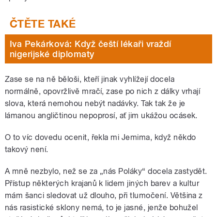
Iva Pekárková: Když čeští lékaři vraždí
nigerijské diplomaty
Zase se na ně běloši, kteří jinak vyhlížejí docela
normálně, opovržlivě mračí, zase po nich z dálky vrhají
slova, která nemohou nebýt nadávky. Tak tak že je
lámanou angličtinou nepoprosí, ať jim ukážou ocásek.
O to víc dovedu ocenit, řekla mi Jemima, když někdo
takový není.
A mně nezbylo, než se za „nás Poláky“ docela zastydět.
Přístup některých krajanů k lidem jiných barev a kultur
mám šanci sledovat už dlouho, při tlumočení. Většina z
nás rasistické sklony nemá, to je jasné, jenže bohužel