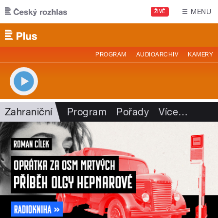
Přejít k hlavnímu obsahu
MENU
ŽIVĚ
PROGRAM
AUDIOARCHIV
KAMERY
Zahraniční
Program
Pořady
Více
…