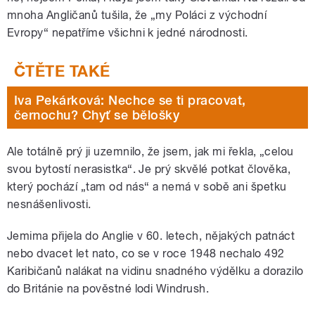
mnoha Angličanů tušila, že „my Poláci z východní
Evropy“ nepatříme všichni k jedné národnosti.
Iva Pekárková: Nechce se ti pracovat,
černochu? Chyť se bělošky
Ale totálně prý ji uzemnilo, že jsem, jak mi řekla, „celou
svou bytostí nerasistka“. Je prý skvělé potkat člověka,
který pochází „tam od nás“ a nemá v sobě ani špetku
nesnášenlivosti.
Jemima přijela do Anglie v 60. letech, nějakých patnáct
nebo dvacet let nato, co se v roce 1948 nechalo 492
Karibičanů nalákat na vidinu snadného výdělku a dorazilo
do Británie na pověstné lodi Windrush.