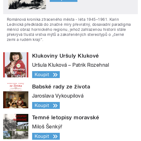
Románová kronika ztraceného města - léta 1945–1961. Karin
Lednická předkládá do značné míry převratný, dosavadní paradigma
měnící obraz hornického regionu, jehož zahlazenou historii stále
překrývá tlustá vrstva mýtů a zakořeněných stereotypů o „černé
zemi a rudém kraji“.
Klukoviny Uršuly Klukové
Uršula Kluková – Patrik Rozehnal
Koupit
Babské rady ze života
Jaroslava Vykoupilová
Koupit
Temné letopisy moravské
Miloš Šenkýř
Koupit