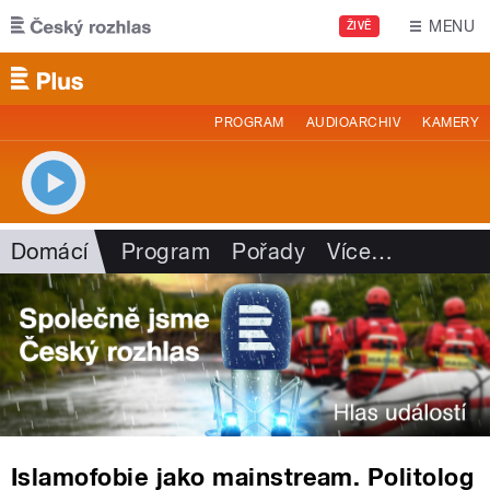
Přejít k hlavnímu obsahu
MENU
ŽIVĚ
PROGRAM
AUDIOARCHIV
KAMERY
Domácí
Program
Pořady
Více
…
Islamofobie jako mainstream. Politolog