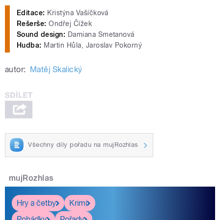
Editace:
Kristýna Vašíčková
Rešerše:
Ondřej Čížek
Sound design:
Damiana Smetanová
Hudba:
Martin Hůla, Jaroslav Pokorný
autor:
Matěj Skalický
Všechny díly pořadu na mujRozhlas
mujRozhlas
Hry a četby
Krimi
Pohádky
Pořady