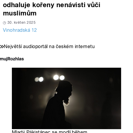
odhaluje kořeny nenávisti vůči
muslimům
30. květen 2025
Vinohradská 12
Největší audioportál na českém internetu
Mladý Pákistánec se modlí během