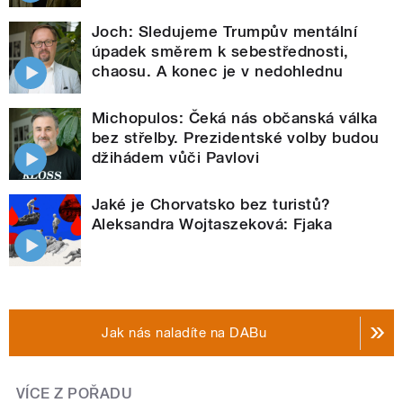
Joch: Sledujeme Trumpův mentální
úpadek směrem k sebestřednosti,
chaosu. A konec je v nedohlednu
Michopulos: Čeká nás občanská válka
bez střelby. Prezidentské volby budou
džihádem vůči Pavlovi
Jaké je Chorvatsko bez turistů?
Aleksandra Wojtaszeková: Fjaka
Jak nás naladíte na DABu
VÍCE Z POŘADU