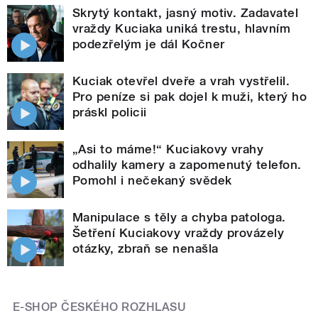
Skrytý kontakt, jasný motiv. Zadavatel
vraždy Kuciaka uniká trestu, hlavním
podezřelým je dál Kočner
Kuciak otevřel dveře a vrah vystřelil.
Pro peníze si pak dojel k muži, který ho
práskl policii
„Asi to máme!“ Kuciakovy vrahy
odhalily kamery a zapomenutý telefon.
Pomohl i nečekaný svědek
Manipulace s těly a chyba patologa.
Šetření Kuciakovy vraždy provázely
otázky, zbraň se nenašla
E-SHOP ČESKÉHO ROZHLASU