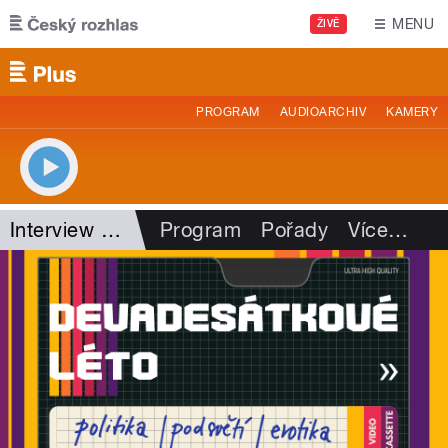
Přejít k hlavnímu obsahu
MENU
ŽIVĚ
PROGRAM
AUDIOARCHIV
KAMERY
Interview Plus
Program
Pořady
Více
…