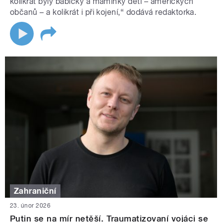
kolikrát byly babičky a maminky dětí – amerických
občanů – a kolikrát i při kojení,“ dodává redaktorka.
Zahraniční
23. únor 2026
Putin se na mír netěší. Traumatizovaní vojáci se