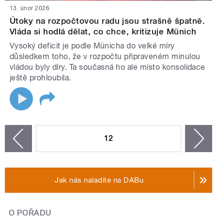
13. únor 2026
Útoky na rozpočtovou radu jsou strašně špatně.
Vláda si hodlá dělat, co chce, kritizuje Münich
Vysoký deficit je podle Münicha do velké míry
důsledkem toho, že v rozpočtu připraveném minulou
vládou byly díry. Ta současná ho ale místo konsolidace
ještě prohloubila.
STRÁNKY
12
n
zí
Jak nás naladíte na DABu
O POŘADU