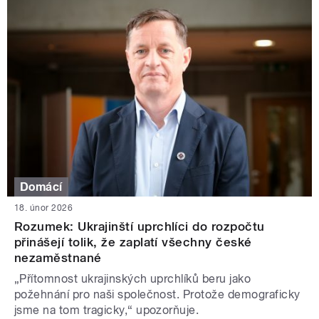
Domácí
18. únor 2026
Rozumek: Ukrajinští uprchlíci do rozpočtu
přinášejí tolik, že zaplatí všechny české
nezaměstnané
„Přítomnost ukrajinských uprchlíků beru jako
požehnání pro naši společnost. Protože demograficky
jsme na tom tragicky,“ upozorňuje.