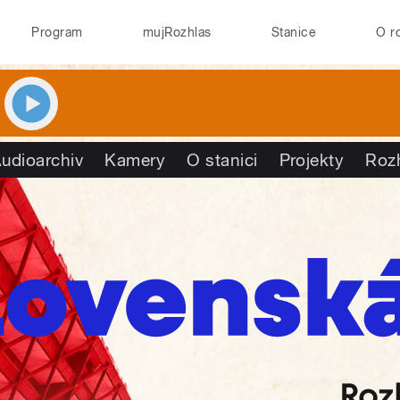
Program
mujRozhlas
Stanice
O r
udioarchiv
Kamery
O stanici
Projekty
Roz