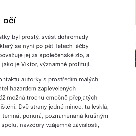
 očí
stky byl prostý, svést dohromady
který se nyní po pěti letech léčby
ovažuje jej za společenské zlo, a
 jako je Viktor, významně profitují.
ontaktu autorky s prostředím malých
tel hazardem zaplevelených
oláž možná trochu emočně přepjatých
jištění: Dvě strany jedné mince, ta lesklá,
ta temná, ponurá, poznamenaná krušnými
 spolu, navzdory vzájemné závislosti,