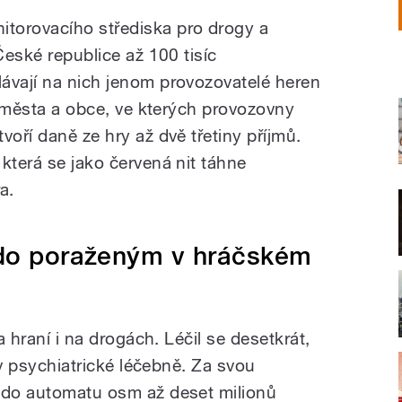
torovacího střediska pro drogy a
České republice až 100 tisíc
ávají na nich jenom provozovatelé heren
 i města a obce, ve kterých provozovny
voří daně ze hry až dvě třetiny příjmů.
která se jako červená nit táhne
a.
kdo poraženým v hráčském
na hraní i na drogách. Léčil se desetkrát,
i v psychiatrické léčebně. Za svou
l do automatu osm až deset milionů