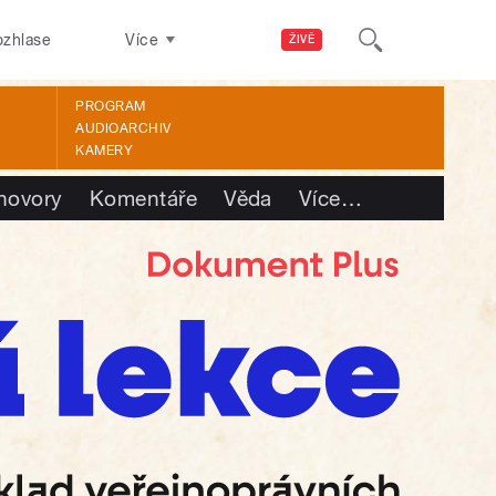
ozhlase
Více
ŽIVĚ
PROGRAM
AUDIOARCHIV
KAMERY
hovory
Komentáře
Věda
Více
…