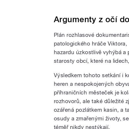
Argumenty z očí do
Plán rozhlasové dokumentari
patologického hráče Viktora, 
hazardu úzkostlivě vyhýbá a p
starosty obcí, které na lidech,
Výsledkem tohoto setkání i k
heren a nespokojených obyva
příhraničních městeček je k
rozhovorů, ale také důležité z
ozářená pozlátkem kasin, a 
osudy a zmařenými životy, se
téměř nikdy nestýkají.