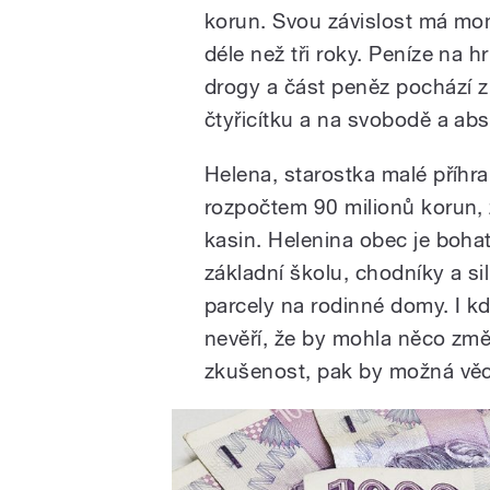
korun. Svou závislost má mom
déle než tři roky. Peníze na h
drogy a část peněz pochází z 
čtyřicítku a na svobodě a absti
Helena, starostka malé příhr
rozpočtem 90 milionů korun, 
kasin. Helenina obec je bohat
základní školu, chodníky a sil
parcely na rodinné domy. I k
nevěří, že by mohla něco změ
zkušenost, pak by možná věc h