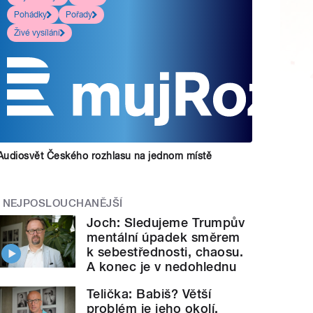
Pohádky
Pořady
Živé vysílání
Audiosvět Českého rozhlasu na jednom místě
NEJPOSLOUCHANĚJŠÍ
Joch: Sledujeme Trumpův
mentální úpadek směrem
k sebestřednosti, chaosu.
A konec je v nedohlednu
Telička: Babiš? Větší
problém je jeho okolí.