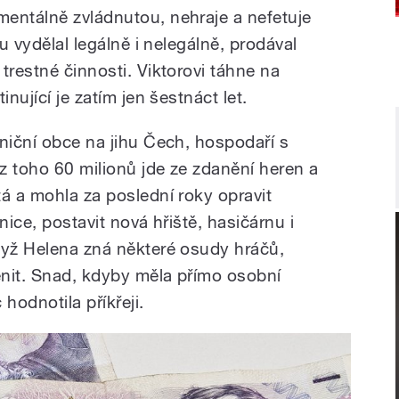
entálně zvládnutou, nehraje a nefetuje
ru vydělal legálně i nelegálně, prodával
trestné činnosti. Viktorovi táhne na
nující je zatím jen šestnáct let.
aniční obce na jihu Čech, hospodaří s
z toho 60 milionů jde ze zdanění heren a
á a mohla za poslední roky opravit
nice, postavit nová hřiště, hasičárnu i
dyž Helena zná některé osudy hráčů,
nit. Snad, kdyby měla přímo osobní
odnotila příkřeji.