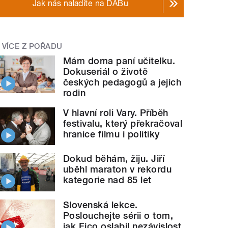
Jak nás naladíte na DABu
VÍCE Z POŘADU
Mám doma paní učitelku.
Dokuseriál o životě
českých pedagogů a jejich
rodin
V hlavní roli Vary. Příběh
festivalu, který překračoval
hranice filmu i politiky
Dokud běhám, žiju. Jiří
uběhl maraton v rekordu
kategorie nad 85 let
Slovenská lekce.
Poslouchejte sérii o tom,
jak Fico oslabil nezávislost