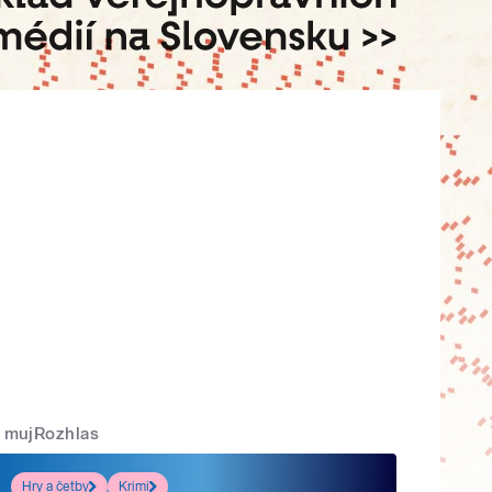
mujRozhlas
Hry a četby
Krimi