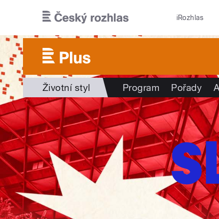
Přejít k hlavnímu obsahu
iRozhlas
Životní styl
Program
Pořady
A