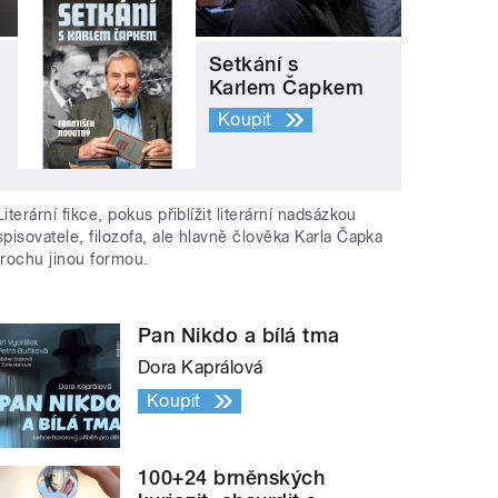
Setkání s
Karlem Čapkem
Koupit
Literární fikce, pokus přiblížit literární nadsázkou
spisovatele, filozofa, ale hlavně člověka Karla Čapka
trochu jinou formou.
Pan Nikdo a bílá tma
Dora Kaprálová
Koupit
100+24 brněnských