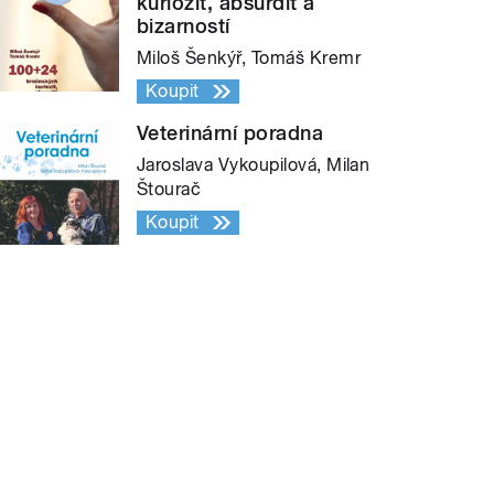
kuriozit, absurdit a
bizarností
Miloš Šenkýř, Tomáš Kremr
Koupit
Veterinární poradna
Jaroslava Vykoupilová, Milan
Štourač
Koupit