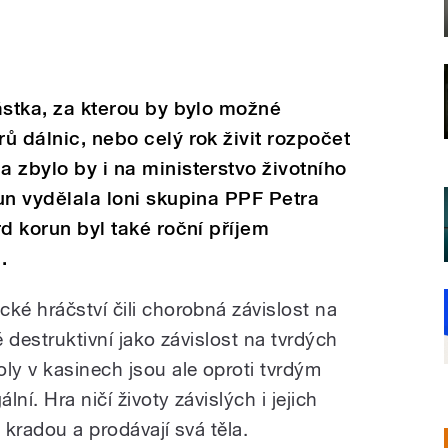
částka, za kterou by bylo možné
rů dálnic, nebo celý rok živit rozpočet
a zbylo by i na ministerstvo životního
run vydělala loni skupina PPF Petra
rd korun byl také roční příjem
.
ké hráčství čili chorobná závislost na
ě destruktivní jako závislost na tvrdých
ly v kasinech jsou ale oproti tvrdým
ní. Hra ničí životy závislých i jejich
, kradou a prodávají svá těla.