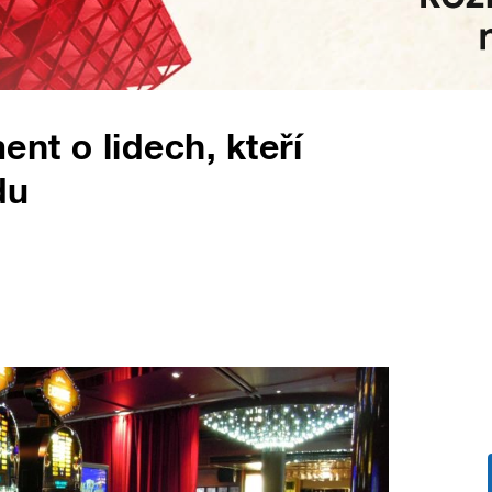
nt o lidech, kteří
du