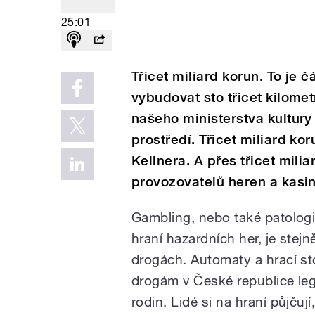
25:01
Třicet miliard korun. To je 
vybudovat sto třicet kilomet
našeho ministerstva kultury 
prostředí. Třicet miliard ko
Kellnera. A přes třicet milia
provozovatelů heren a kasin
Gambling, nebo také patologic
hraní hazardních her, je stejn
drogách. Automaty a hrací sto
drogám v České republice legál
rodin. Lidé si na hraní půjčují