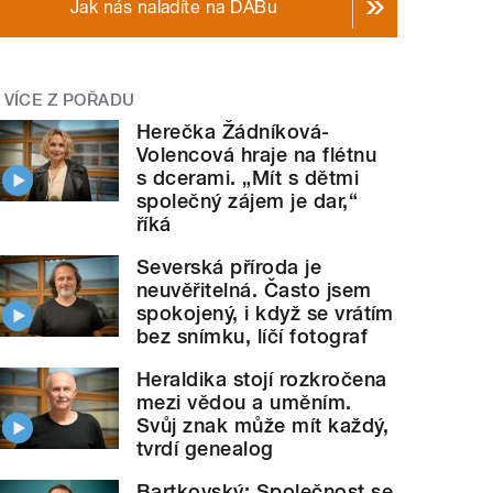
Jak nás naladíte na DABu
VÍCE Z POŘADU
Herečka Žádníková-
Volencová hraje na flétnu
s dcerami. „Mít s dětmi
společný zájem je dar,“
říká
Severská příroda je
neuvěřitelná. Často jsem
spokojený, i když se vrátím
bez snímku, líčí fotograf
Heraldika stojí rozkročena
mezi vědou a uměním.
Svůj znak může mít každý,
tvrdí genealog
Bartkovský: Společnost se