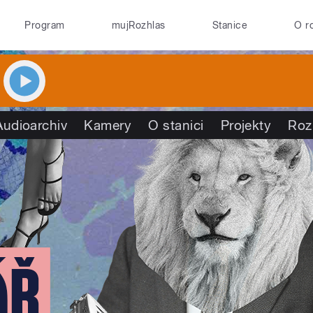
Program
mujRozhlas
Stanice
O r
Audioarchiv
Kamery
O stanici
Projekty
Roz