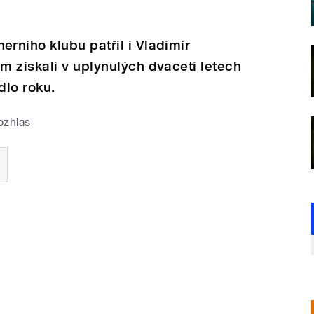
rního klubu patřil i Vladimír
 získali v uplynulých dvaceti letech
adlo roku.
ozhlas