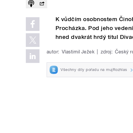
K vůdčím osobnostem Činohe
Procházka. Pod jeho vedením
hned dvakrát hrdý titul Div
autor:
Vlastimil Ježek
|
zdroj:
Český r
Všechny díly pořadu na mujRozhlas