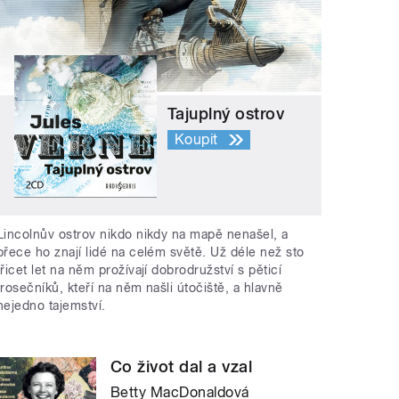
Tajuplný ostrov
Koupit
Lincolnův ostrov nikdo nikdy na mapě nenašel, a
přece ho znají lidé na celém světě. Už déle než sto
třicet let na něm prožívají dobrodružství s pěticí
trosečníků, kteří na něm našli útočiště, a hlavně
nejedno tajemství.
Co život dal a vzal
Betty MacDonaldová