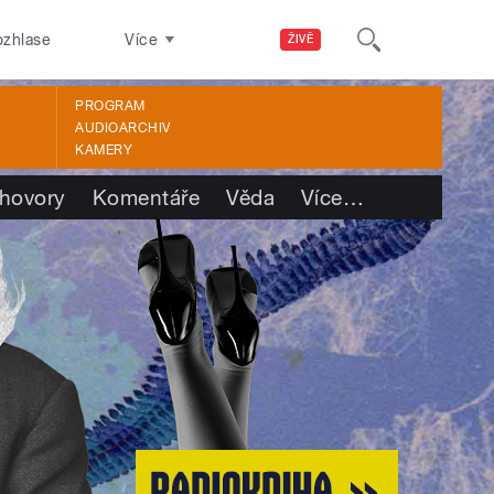
ozhlase
Více
ŽIVĚ
PROGRAM
AUDIOARCHIV
KAMERY
hovory
Komentáře
Věda
Více
…