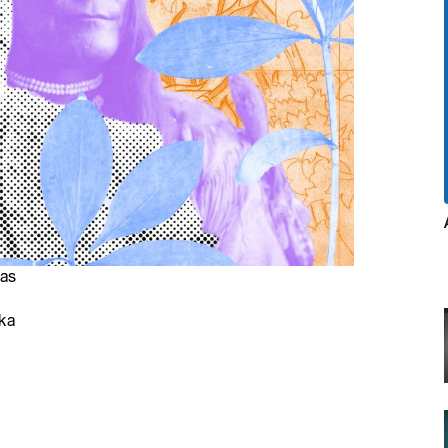
las
ka