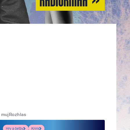
mujRozhlas
Hry a četby
Krimi