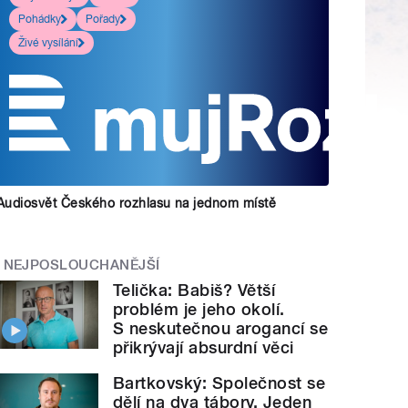
Pohádky
Pořady
Živé vysílání
Audiosvět Českého rozhlasu na jednom místě
NEJPOSLOUCHANĚJŠÍ
Telička: Babiš? Větší
problém je jeho okolí.
S neskutečnou arogancí se
přikrývají absurdní věci
Bartkovský: Společnost se
dělí na dva tábory. Jeden