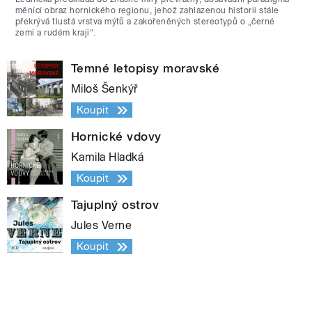
měnící obraz hornického regionu, jehož zahlazenou historii stále
překrývá tlustá vrstva mýtů a zakořeněných stereotypů o „černé
zemi a rudém kraji“.
Temné letopisy moravské
Miloš Šenkýř
Koupit
Hornické vdovy
Kamila Hladká
Koupit
Tajuplný ostrov
Jules Verne
Koupit