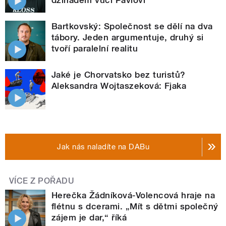
džihádem vůči Pavlovi
Bartkovský: Společnost se dělí na dva
tábory. Jeden argumentuje, druhý si
tvoří paralelní realitu
Jaké je Chorvatsko bez turistů?
Aleksandra Wojtaszeková: Fjaka
Jak nás naladíte na DABu
VÍCE Z POŘADU
Herečka Žádníková-Volencová hraje na
flétnu s dcerami. „Mít s dětmi společný
zájem je dar,“ říká