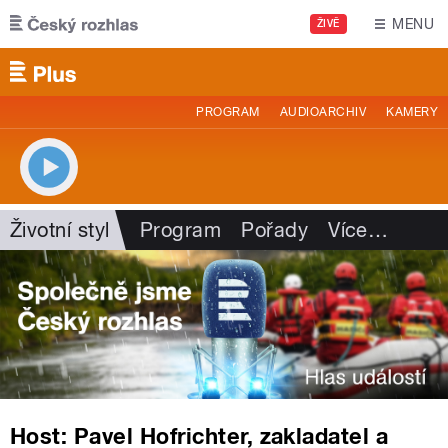
Přejít k hlavnímu obsahu
MENU
ŽIVĚ
PROGRAM
AUDIOARCHIV
KAMERY
Životní styl
Program
Pořady
Více
…
Host: Pavel Hofrichter, zakladatel a