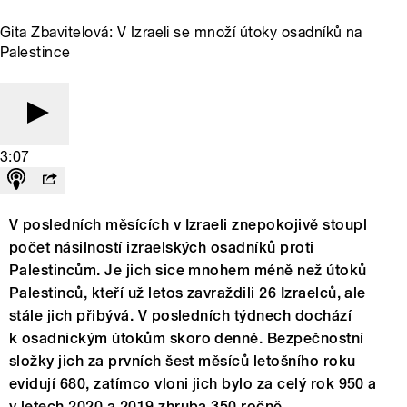
Gita Zbavitelová: V Izraeli se množí útoky osadníků na
Palestince
3:07
V posledních měsících v Izraeli znepokojivě stoupl
počet násilností izraelských osadníků proti
Palestincům. Je jich sice mnohem méně než útoků
Palestinců, kteří už letos zavraždili 26 Izraelců, ale
stále jich přibývá. V posledních týdnech dochází
k osadnickým útokům skoro denně. Bezpečnostní
složky jich za prvních šest měsíců letošního roku
evidují 680, zatímco vloni jich bylo za celý rok 950 a
v letech 2020 a 2019 zhruba 350 ročně.