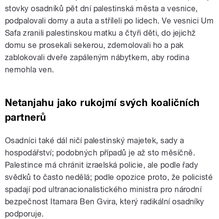
stovky osadníků pět dní palestinská města a vesnice,
podpalovali domy a auta a stříleli po lidech. Ve vesnici Um
Safa zranili palestinskou matku a čtyři děti, do jejichž
domu se prosekali sekerou, zdemolovali ho a pak
zablokovali dveře zapáleným nábytkem, aby rodina
nemohla ven.
Netanjahu jako rukojmí svých koaličních
partnerů
Osadníci také dál ničí palestinský majetek, sady a
hospodářství; podobných případů je až sto měsíčně.
Palestince má chránit izraelská policie, ale podle řady
svědků to často nedělá; podle opozice proto, že policisté
spadají pod ultranacionalistického ministra pro národní
bezpečnost Itamara Ben Gvira, který radikální osadníky
podporuje.