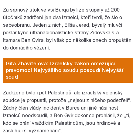
Za srpnový útok ve vsi Burqa byli ze skupiny až 200
útočníků zadrženi jen dva Izraelci, kteří tvrdí, že šlo o
sebeobranu. Jeden z nich, Elíša Jered, bývalý mluvčí
poslankyně ultranacionalistické strany Židovská síla
Itamara Ben Gvira, byl však po několika dnech propuštěn
do domácího vězení.
Gita Zbavitelová: Izraelský zákon omezující
pravomoci Nejvyššího soudu posoudí Nejvyšší
soud
Zadrženo bylo i pět Palestinců, ale izraelský vojenský
soudce je propustil, protože „nejsou z ničeho podezřelí“.
Žádný člen vlády incident v Burce ani jiné násilnosti
Izraelců neodsoudil, a Ben Gvir dokonce prohlásil, že „ti,
kdo se brání vraždícím Palestincům, jsou hrdinové a
zasluhují si vyznamenání“.