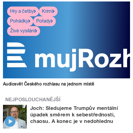
Hry a četby
Krimi
Pohádky
Pořady
Živé vysílání
Audiosvět Českého rozhlasu na jednom místě
NEJPOSLOUCHANĚJŠÍ
Joch: Sledujeme Trumpův mentální
úpadek směrem k sebestřednosti,
chaosu. A konec je v nedohlednu