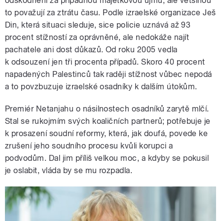
odškodnění za případnou majetkovou újmu, ale většinou
to považují za ztrátu času. Podle izraelské organizace Ješ
Din, která situaci sleduje, sice policie uznává až 93
procent stížností za oprávněné, ale nedokáže najít
pachatele ani dost důkazů. Od roku 2005 vedla
k odsouzení jen tři procenta případů. Skoro 40 procent
napadených Palestinců tak raději stížnost vůbec nepodá
a to povzbuzuje izraelské osadníky k dalším útokům.
Premiér Netanjahu o násilnostech osadníků zarytě mlčí.
Stal se rukojmím svých koaličních partnerů; potřebuje je
k prosazení soudní reformy, která, jak doufá, povede ke
zrušení jeho soudního procesu kvůli korupci a
podvodům. Dal jim příliš velkou moc, a kdyby se pokusil
je oslabit, vláda by se mu rozpadla.