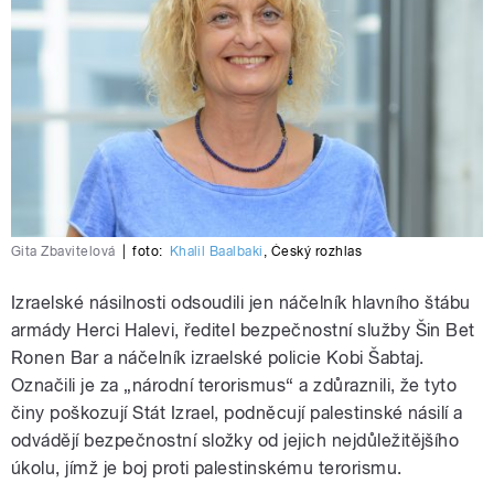
Gita Zbavitelová
|
foto:
Khalil Baalbaki
,
Český rozhlas
Izraelské násilnosti odsoudili jen náčelník hlavního štábu
armády Herci Halevi, ředitel bezpečnostní služby Šin Bet
Ronen Bar a náčelník izraelské policie Kobi Šabtaj.
Označili je za „národní terorismus“ a zdůraznili, že tyto
činy poškozují Stát Izrael, podněcují palestinské násilí a
odvádějí bezpečnostní složky od jejich nejdůležitějšího
úkolu, jímž je boj proti palestinskému terorismu.