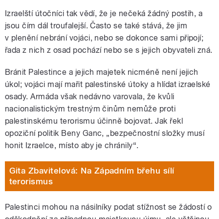
Izraelští útočníci tak vědí, že je nečeká žádný postih, a
jsou čím dál troufalejší. Často se také stává, že jim
v plenění nebrání vojáci, nebo se dokonce sami připojí;
řada z nich z osad pochází nebo se s jejich obyvateli zná.
Bránit Palestince a jejich majetek nicméně není jejich
úkol; vojáci mají mařit palestinské útoky a hlídat izraelské
osady. Armáda však nedávno varovala, že kvůli
nacionalistickým trestným činům nemůže proti
palestinskému terorismu účinně bojovat. Jak řekl
opoziční politik Beny Ganc, „bezpečnostní složky musí
honit Izraelce, místo aby je chránily“.
Gita Zbavitelová: Na Západním břehu sílí
terorismus
Palestinci mohou na násilníky podat stížnost se žádostí o