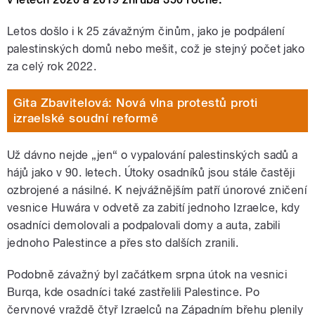
Letos došlo i k 25 závažným činům, jako je podpálení
palestinských domů nebo mešit, což je stejný počet jako
za celý rok 2022.
Gita Zbavitelová: Nová vlna protestů proti
izraelské soudní reformě
Už dávno nejde „jen“ o vypalování palestinských sadů a
hájů jako v 90. letech. Útoky osadníků jsou stále častěji
ozbrojené a násilné. K nejvážnějším patří únorové zničení
vesnice Huwára v odvetě za zabití jednoho Izraelce, kdy
osadníci demolovali a podpalovali domy a auta, zabili
jednoho Palestince a přes sto dalších zranili.
Podobně závažný byl začátkem srpna útok na vesnici
Burqa, kde osadníci také zastřelili Palestince. Po
červnové vraždě čtyř Izraelců na Západním břehu plenily