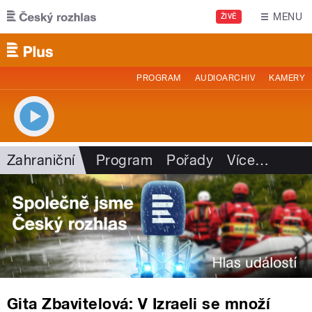
Přejít k hlavnímu obsahu
MENU
ŽIVĚ
PROGRAM
AUDIOARCHIV
KAMERY
Zahraniční
Program
Pořady
Více
…
Gita Zbavitelová: V Izraeli se množí