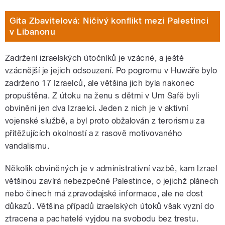
Gita Zbavitelová: Ničivý konflikt mezi Palestinci
v Libanonu
Zadržení izraelských útočníků je vzácné, a ještě
vzácnější je jejich odsouzení. Po pogromu v Huwáře bylo
zadrženo 17 Izraelců, ale většina jich byla nakonec
propuštěna. Z útoku na ženu s dětmi v Um Safě byli
obviněni jen dva Izraelci. Jeden z nich je v aktivní
vojenské službě, a byl proto obžalován z terorismu za
přitěžujících okolností a z rasově motivovaného
vandalismu.
Několik obviněných je v administrativní vazbě, kam Izrael
většinou zavírá nebezpečné Palestince, o jejichž plánech
nebo činech má zpravodajské informace, ale ne dost
důkazů. Většina případů izraelských útoků však vyzní do
ztracena a pachatelé vyjdou na svobodu bez trestu.