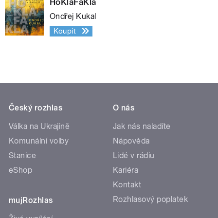
HoKlaFaKla
Ondřej Kukal
Koupit
Český rozhlas
O nás
Válka na Ukrajině
Jak nás naladíte
Komunální volby
Nápověda
Stanice
Lidé v rádiu
eShop
Kariéra
Kontakt
Rozhlasový poplatek
mujRozhlas