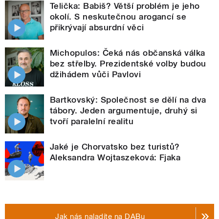
Telička: Babiš? Větší problém je jeho
okolí. S neskutečnou arogancí se
přikrývají absurdní věci
Michopulos: Čeká nás občanská válka
bez střelby. Prezidentské volby budou
džihádem vůči Pavlovi
Bartkovský: Společnost se dělí na dva
tábory. Jeden argumentuje, druhý si
tvoří paralelní realitu
Jaké je Chorvatsko bez turistů?
Aleksandra Wojtaszeková: Fjaka
Jak nás naladíte na DABu