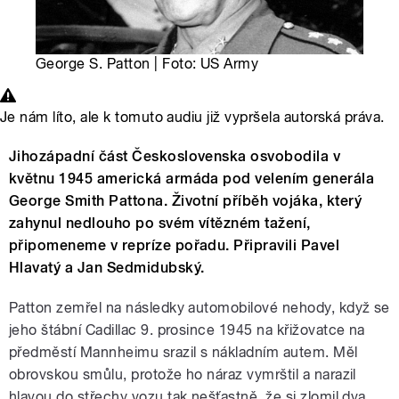
George S. Patton | Foto: US Army
Je nám líto, ale k tomuto audiu již vypršela autorská práva.
Jihozápadní část Československa osvobodila v
květnu 1945 americká armáda pod velením generála
George Smith Pattona. Životní příběh vojáka, který
zahynul nedlouho po svém vítězném tažení,
připomeneme v repríze pořadu. Připravili Pavel
Hlavatý a Jan Sedmidubský.
Patton zemřel na následky automobilové nehody, když se
jeho štábní Cadillac 9. prosince 1945 na křižovatce na
předměstí Mannheimu srazil s nákladním autem. Měl
obrovskou smůlu, protože ho náraz vymrštil a narazil
hlavou do střechy vozu tak nešťastně, že si zlomil dva