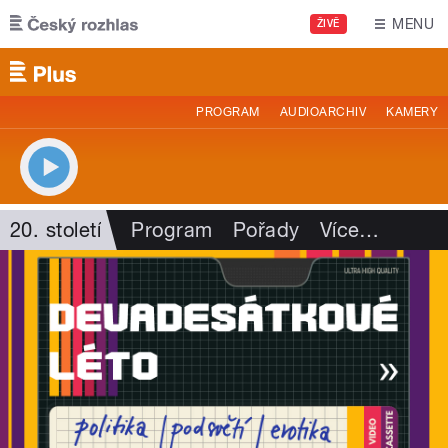
Přejít k hlavnímu obsahu
MENU
ŽIVĚ
PROGRAM
AUDIOARCHIV
KAMERY
20. století
Program
Pořady
Více
…