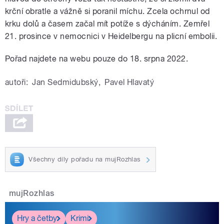
krční obratle a vážně si poranil míchu. Zcela ochrnul od
krku dolů a časem začal mít potíže s dýcháním. Zemřel
21. prosince v nemocnici v Heidelbergu na plicní embolii.
Pořad najdete na webu pouze do 18. srpna 2022.
autoři:
Jan Sedmidubský
,
Pavel Hlavatý
Všechny díly pořadu na mujRozhlas
mujRozhlas
Hry a četby
Krimi