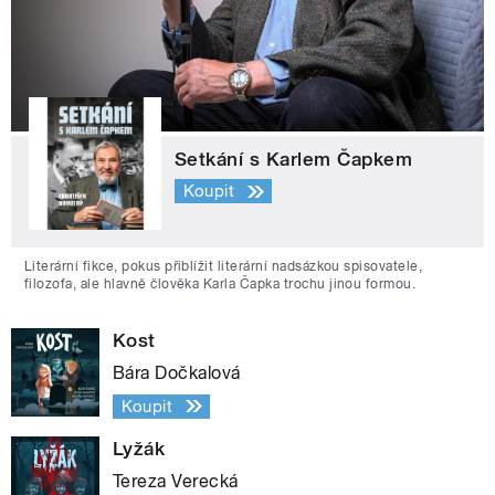
Setkání s Karlem Čapkem
Koupit
Literární fikce, pokus přiblížit literární nadsázkou spisovatele,
filozofa, ale hlavně člověka Karla Čapka trochu jinou formou.
Kost
Bára Dočkalová
Koupit
Lyžák
Tereza Verecká