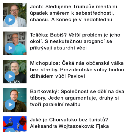
Joch: Sledujeme Trumpův mentální
úpadek směrem k sebestřednosti,
chaosu. A konec je v nedohlednu
Telička: Babiš? Větší problém je jeho
okolí. S neskutečnou arogancí se
přikrývají absurdní věci
Michopulos: Čeká nás občanská válka
bez střelby. Prezidentské volby budou
džihádem vůči Pavlovi
Bartkovský: Společnost se dělí na dva
tábory. Jeden argumentuje, druhý si
tvoří paralelní realitu
Jaké je Chorvatsko bez turistů?
Aleksandra Wojtaszeková: Fjaka