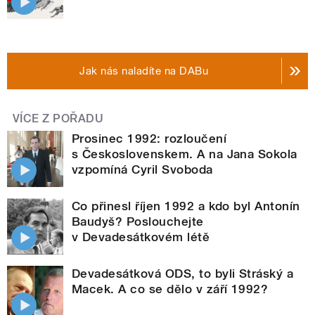
Jak nás naladíte na DABu
VÍCE Z POŘADU
Prosinec 1992: rozloučení
s Československem. A na Jana Sokola
vzpomíná Cyril Svoboda
Co přinesl říjen 1992 a kdo byl Antonín
Baudyš? Poslouchejte
v Devadesátkovém létě
Devadesátková ODS, to byli Stráský a
Macek. A co se dělo v září 1992?