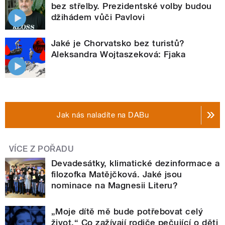
bez střelby. Prezidentské volby budou
džihádem vůči Pavlovi
Jaké je Chorvatsko bez turistů?
Aleksandra Wojtaszeková: Fjaka
Jak nás naladíte na DABu
VÍCE Z POŘADU
Devadesátky, klimatické dezinformace a
filozofka Matějčková. Jaké jsou
nominace na Magnesii Literu?
„Moje dítě mě bude potřebovat celý
život.“ Co zažívají rodiče pečující o děti