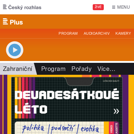
Přejít k hlavnímu obsahu
MENU
ŽIVĚ
PROGRAM
AUDIOARCHIV
KAMERY
Zahraniční
Program
Pořady
Více
…