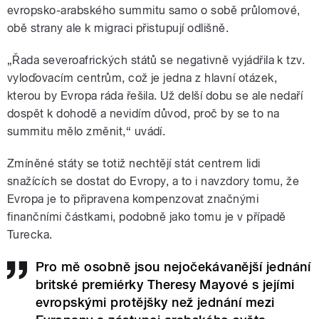
evropsko-arabského summitu samo o sobě průlomové,
obě strany ale k migraci přistupují odlišně.
„Řada severoafrických států se negativně vyjádřila k tzv.
vyloďovacím centrům, což je jedna z hlavní otázek,
kterou by Evropa ráda řešila. Už delší dobu se ale nedaří
dospět k dohodě a nevidím důvod, proč by se to na
summitu mělo změnit,“ uvádí.
Zmíněné státy se totiž nechtějí stát centrem lidi
snažících se dostat do Evropy, a to i navzdory tomu, že
Evropa je to připravena kompenzovat značnými
finančními částkami, podobně jako tomu je v případě
Turecka.
Pro mě osobně jsou nejočekávanější jednání
britské premiérky Theresy Mayové s jejími
evropskými protějšky než jednání mezi