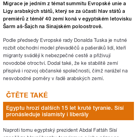
Migrace je jedním z témat summitu Evropské unie a
Ligy arabských států, který se za účasti hlav států a
premiérů z téměř 40 zemí koná v egyptském letovisku
Šarm aš-Šajch na Sinajském poloostrově.
Podle předsedy Evropské rady Donalda Tuska je nutné
rozbít obchodní model převaděčů a pašeráků lidí, kteří
migranty svádějí k nebezpečné cestě a přiživují
novodobé otroctví. Dodal také, že ke stabilitě zemí
přispívá i rozvoj občanské společnosti, čímž narážel na
nesvobodné poměry v řadě arabských zemí.
Egyptu hrozí dalších 15 let kruté tyranie. Sísí
pronásleduje islamisty i liberály
Naproti tomu egyptský prezident Abdal Fattáh Sísí