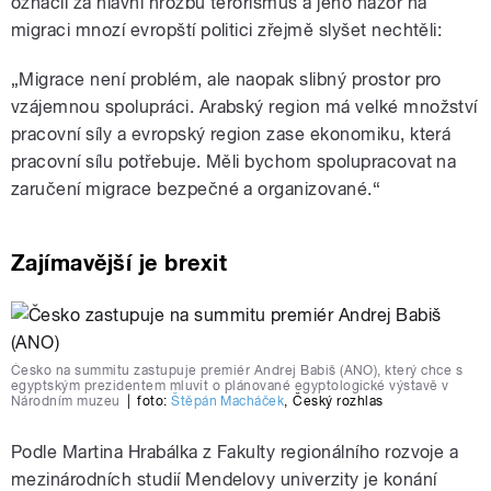
označil za hlavní hrozbu terorismus a jeho názor na
migraci mnozí evropští politici zřejmě slyšet nechtěli:
„Migrace není problém, ale naopak slibný prostor pro
vzájemnou spolupráci. Arabský region má velké množství
pracovní síly a evropský region zase ekonomiku, která
pracovní sílu potřebuje. Měli bychom spolupracovat na
zaručení migrace bezpečné a organizované.“
Zajímavější je brexit
Česko na summitu zastupuje premiér Andrej Babiš (ANO), který chce s
egyptským prezidentem mluvit o plánované egyptologické výstavě v
Národním muzeu
|
foto:
Štěpán Macháček
,
Český rozhlas
Podle Martina Hrabálka z Fakulty regionálního rozvoje a
mezinárodních studií Mendelovy univerzity je konání