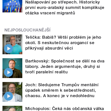
Našlapování po střepech. Historicky
první euro-arabský summit komplikuje
otázka vracení migrantů
NEJPOSLOUCHANĚJŠÍ
Telička: Babiš? Větší problém je jeho
okolí. S neskutečnou arogancí se
přikrývají absurdní věci
Bartkovský: Společnost se dělí na dva
tábory. Jeden argumentuje, druhý si
tvoří paralelní realitu
Joch: Sledujeme Trumpův mentální
úpadek směrem k sebestřednosti,
chaosu. A konec je v nedohlednu
Michopulos: Čeká nás občanská válka