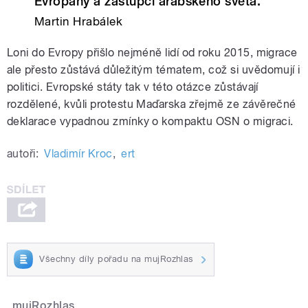
Evropany a zástupci arabského světa.
Martin Hrabálek
Loni do Evropy přišlo nejméně lidí od roku 2015, migrace
ale přesto zůstává důležitým tématem, což si uvědomují i
politici. Evropské státy tak v této otázce zůstávají
rozdělené, kvůli protestu Maďarska zřejmě ze závěrečné
deklarace vypadnou zmínky o kompaktu OSN o migraci.
autoři:
Vladimír Kroc
,
ert
Všechny díly pořadu na mujRozhlas
mujRozhlas