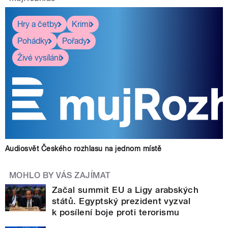
Hry a četby
Krimi
Pohádky
Pořady
Živé vysílání
Audiosvět Českého rozhlasu na jednom místě
MOHLO BY VÁS ZAJÍMAT
Začal summit EU a Ligy arabských
států. Egyptský prezident vyzval
k posílení boje proti terorismu