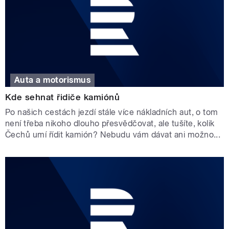
Auta a motorismus
Kde sehnat řidiče kamiónů
Po našich cestách jezdí stále více nákladních aut, o tom
není třeba nikoho dlouho přesvědčovat, ale tušíte, kolik
Čechů umí řídit kamión? Nebudu vám dávat ani možno...