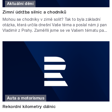
Aktuální dění
Zimní údržba silnic a chodníků
Mohou se chodníky v zimě solit? Tak to byla základní
otázka, která určila dnešní Vaše téma a poslal nám ji pan
Vladimír z Prahy. Zaměřili jsme se ve Vašem tématu pa...
Auta a motorismus
Rekordní kilometry dálnic