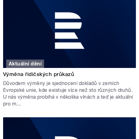
Aktuální dění
Výměna řidičských průkazů
Důvodem výměny je sjednocení dokladů v zemích
Evropské unie, kde existuje více než sto různých druhů.
U nás výměna probíhá v několika vlnách a teď je aktuální
pro m...