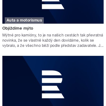
Auta a motorismus
Objíždíme mýto
Mýtné pro kamióny, to je na našich cestách tak převratná
novinka, že se vlastně každý den dovídáme, kolik se
vybralo, a že všechno běží podle představ zadavatele. J...