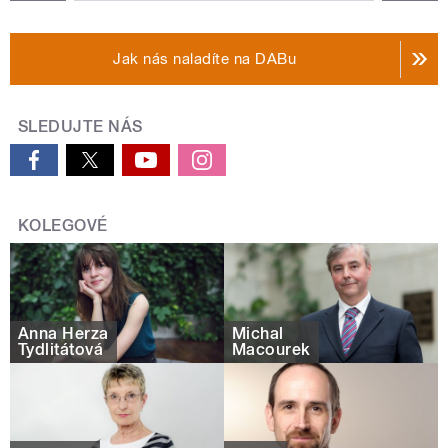
Jak nás naladíte na DABu
SLEDUJTE NÁS
KOLEGOVÉ
Anna Herza
Michal
Tydlitátová
Macourek