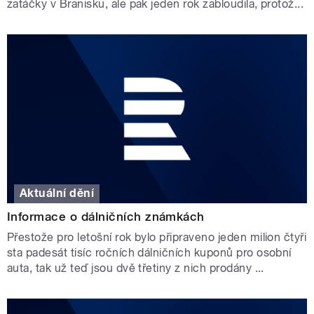
zatáčky v Branisku, ale pak jeden rok zabloudila, protož...
Aktuální dění
Informace o dálničních známkách
Přestože pro letošní rok bylo připraveno jeden milion čtyři
sta padesát tisíc ročních dálničních kuponů pro osobní
auta, tak už teď jsou dvě třetiny z nich prodány ...