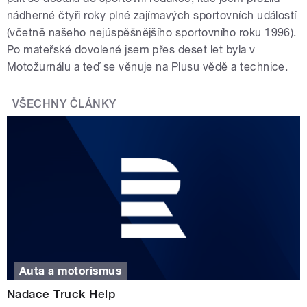
nádherné čtyři roky plné zajímavých sportovních událostí
(včetně našeho nejúspěšnějšího sportovního roku 1996).
Po mateřské dovolené jsem přes deset let byla v
Motožurnálu a teď se věnuje na Plusu vědě a technice.
VŠECHNY ČLÁNKY
Auta a motorismus
Nadace Truck Help