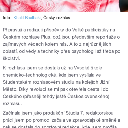
foto:
Khalil Baalbaki
,
Český rozhlas
Připravuji a rediguji příspěvky do Velké publicistiky na
Českém rozhlase Plus, což jsou především reportáže o
zajímavých věcech kolem nás. A to z nejrůznějších
oblastí, od vědy a techniky přes psychologii až třeba po
školství.
K rozhlasu jsem se dostala už na Vysoké škole
chemicko-technologické, kde jsem vysílala ve
Studentském rozhlasovém studiu na kolejích Jižní
Město. Díky revoluci se mi pak otevřela cesta i do
Českého (přesněji tehdy ještě Československého)
rozhlasu.
Začínala jsem jako produkční Studia 7, redaktorskou
práci jsem po promoci začala ve zpravodajské směně a
pak se dostala do sportovní redakce, kde jsem prožila