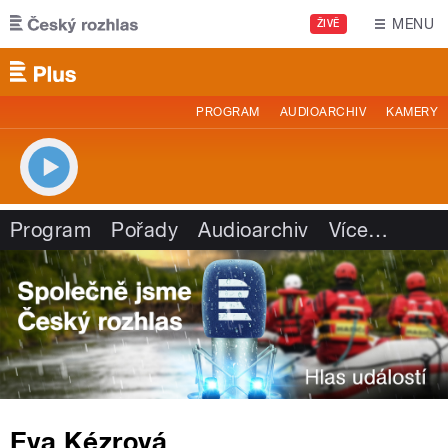
Přejít k hlavnímu obsahu
MENU
ŽIVĚ
PROGRAM
AUDIOARCHIV
KAMERY
Program
Pořady
Audioarchiv
Více
…
Eva Kézrová