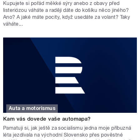
Kupujete si pořád měkké sýry anebo z obavy před
listeriózou váháte a raději dáte do košíku něco jiného?
Ano? A jaké máte pocity, když usedáte za volant? Taky
váháte...
Auta a motorismus
Kam vás dovede vaše automapa?
Pamatuji si, jak ještě za socialismu jedna moje příbuzná
léta jezdívala na východní Slovensko přes pověstné