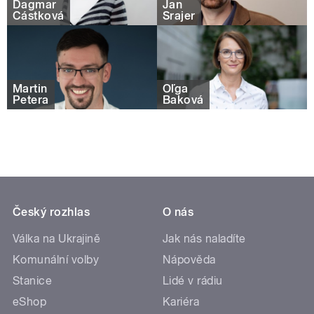
Dagmar
Jan
Částková
Šrajer
Martin
Oľga
Petera
Baková
Český rozhlas
O nás
Válka na Ukrajině
Jak nás naladíte
Komunální volby
Nápověda
Stanice
Lidé v rádiu
eShop
Kariéra