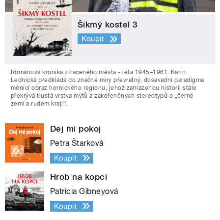
Šikmý kostel 3
Koupit
Románová kronika ztraceného města - léta 1945–1961. Karin
Lednická předkládá do značné míry převratný, dosavadní paradigma
měnící obraz hornického regionu, jehož zahlazenou historii stále
překrývá tlustá vrstva mýtů a zakořeněných stereotypů o „černé
zemi a rudém kraji“.
Dej mi pokoj
Petra Štarková
Koupit
Hrob na kopci
Patricia Gibneyová
Koupit