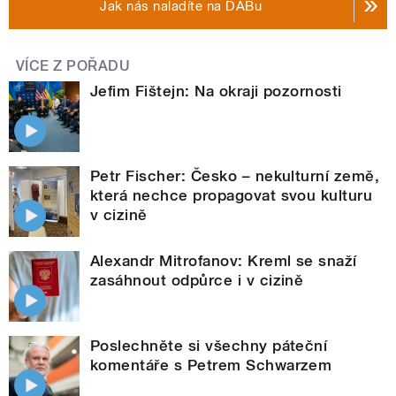
Jak nás naladíte na DABu
VÍCE Z POŘADU
Jefim Fištejn: Na okraji pozornosti
Petr Fischer: Česko – nekulturní země,
která nechce propagovat svou kulturu
v cizině
Alexandr Mitrofanov: Kreml se snaží
zasáhnout odpůrce i v cizině
Poslechněte si všechny páteční
komentáře s Petrem Schwarzem