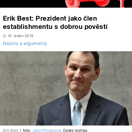
Erik Best: Prezident jako člen
establishmentu s dobrou pověstí
16. leden 2018
Názory a argumenty
Erik Best
|
foto:
Jana Přinosilová
,
Český rozhlas