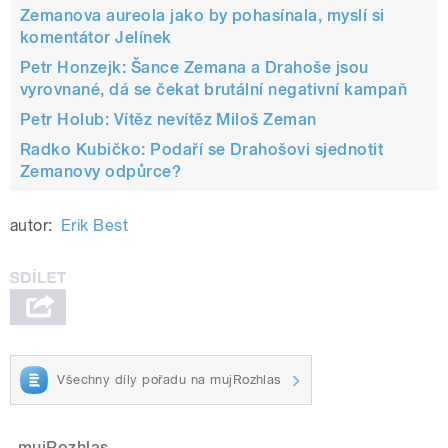
Zemanova aureola jako by pohasínala, myslí si
komentátor Jelínek
Petr Honzejk: Šance Zemana a Drahoše jsou
vyrovnané, dá se čekat brutální negativní kampaň
Petr Holub: Vítěz nevítěz Miloš Zeman
Radko Kubičko: Podaří se Drahošovi sjednotit
Zemanovy odpůrce?
autor:
Erik Best
Všechny díly pořadu na mujRozhlas
mujRozhlas