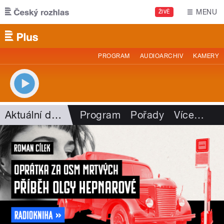
Přejít k hlavnímu obsahu
MENU
ŽIVĚ
PROGRAM
AUDIOARCHIV
KAMERY
Aktuální dění
Program
Pořady
Více
…