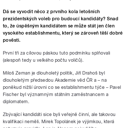
Dá se vyvodit něco z prvního kola letošních
prezidentských voleb pro budoucí kandidáty? Snad
to, že úspěšným kandidátem se může stát jen člen
vysokého establishmentu, který se zároveň těší dobré
pověsti.
První tři za cílovou páskou tuto podmínku splňovali
(alespoň tedy u velkého počtu voličů).
Miloš Zeman je dlouholetý politik, Jiří Drahoš byl
dlouholetým předsedou Akademie věd ČR a – na
poněkud nižší úrovni co se establishmentu týče – Pavel
Fischer byl významným státním zaměstnancem a
diplomatem.
Zbývající kandidáti sice byli veřejně činní, ale takovou
kvalifikaci neměli. Mirek Topolánek je výjimkou, která