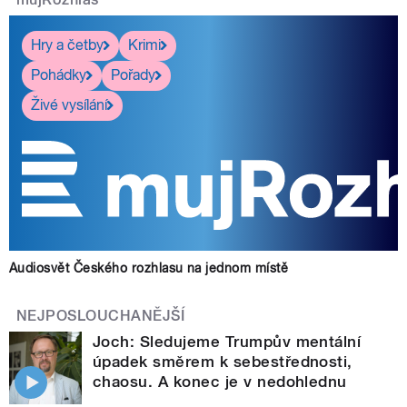
Hry a četby
Krimi
Pohádky
Pořady
Živé vysílání
Audiosvět Českého rozhlasu na jednom místě
NEJPOSLOUCHANĚJŠÍ
Joch: Sledujeme Trumpův mentální
úpadek směrem k sebestřednosti,
chaosu. A konec je v nedohlednu