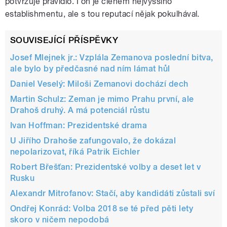
potvrzuje pravidlo. I on je členem nejvyššího
establishmentu, ale s tou reputací nějak pokulhával.
SOUVISEJÍCÍ PŘÍSPĚVKY
Josef Mlejnek jr.: Vzplála Zemanova poslední bitva,
ale bylo by předčasné nad ním lámat hůl
Daniel Veselý: Miloši Zemanovi dochází dech
Martin Schulz: Zeman je mimo Prahu první, ale
Drahoš druhý. A má potenciál růstu
Ivan Hoffman: Prezidentské drama
U Jiřího Drahoše zafungovalo, že dokázal
nepolarizovat, říká Patrik Eichler
Robert Břešťan: Prezidentské volby a deset let v
Rusku
Alexandr Mitrofanov: Stačí, aby kandidáti zůstali sví
Ondřej Konrád: Volba 2018 se té před pěti lety
skoro v ničem nepodobá