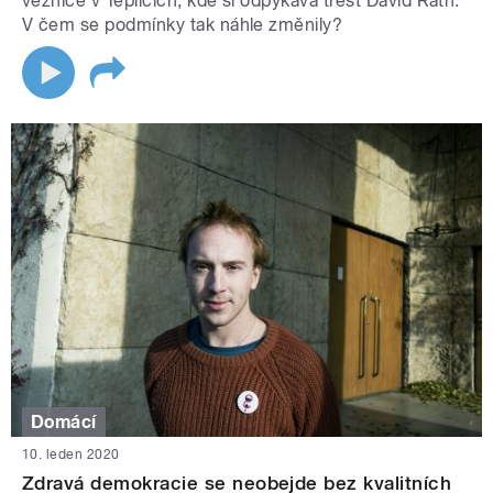
věznice v Teplicích, kde si odpykává trest David Rath.
V čem se podmínky tak náhle změnily?
Domácí
10. leden 2020
Zdravá demokracie se neobejde bez kvalitních