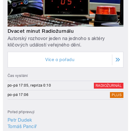
Dvacet minut Radiožurnálu
Autorský rozhovor jeden na jednoho s aktéry
klíčových událostí veřejného dění.
Více o pořadu
Čas vysílání
po-pá 17:05, repríza 0:10
RADIOŽURNÁL
po-pá 17:06
PLUS
Pořad připravují
Petr Dudek
Tomáš Pancíř