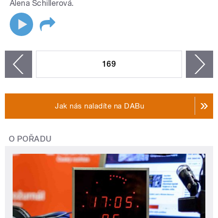
Alena Schillerová.
STRÁNKY
169
n
zí
Jak nás naladíte na DABu
O POŘADU