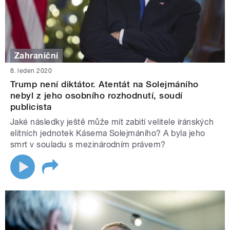
Zahraniční
8. leden 2020
Trump není diktátor. Atentát na Solejmáního
nebyl z jeho osobního rozhodnutí, soudí
publicista
Jaké následky ještě může mít zabití velitele íránských
elitních jednotek Kásema Solejmáního? A byla jeho
smrt v souladu s mezinárodním právem?