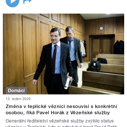
Domácí
13. leden 2020
Změna v teplické věznici nesouvisí s konkrétní
osobou, říká Pavel Horák z Vězeňské služby
Generální ředitelství vězeňské služby zvýšilo status