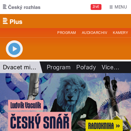
Přejít k hlavnímu obsahu
MENU
ŽIVĚ
PROGRAM
AUDIOARCHIV
KAMERY
Dvacet minut Radiožurnálu
Program
Pořady
Více
…