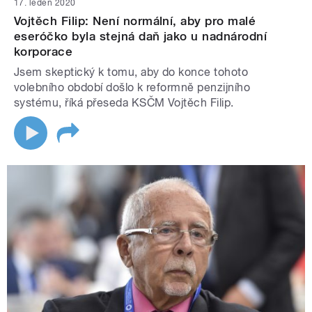
17. leden 2020
Vojtěch Filip: Není normální, aby pro malé
eseróčko byla stejná daň jako u nadnárodní
korporace
Jsem skeptický k tomu, aby do konce tohoto
volebního období došlo k reformně penzijního
systému, říká přeseda KSČM Vojtěch Filip.