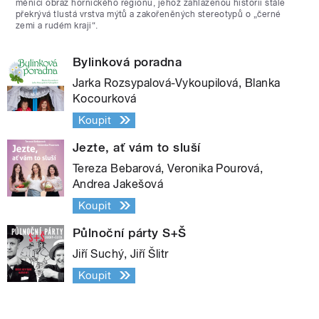
měnící obraz hornického regionu, jehož zahlazenou historii stále
překrývá tlustá vrstva mýtů a zakořeněných stereotypů o „černé
zemi a rudém kraji“.
Bylinková poradna
Jarka Rozsypalová-Vykoupilová, Blanka
Kocourková
Koupit
Jezte, ať vám to sluší
Tereza Bebarová, Veronika Pourová,
Andrea Jakešová
Koupit
Půlnoční párty S+Š
Jiří Suchý, Jiří Šlitr
Koupit