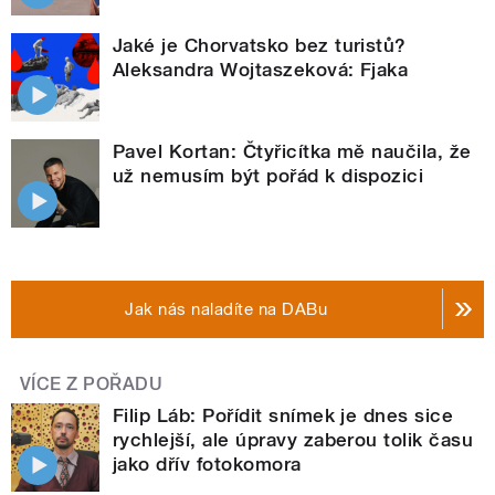
Jaké je Chorvatsko bez turistů?
Aleksandra Wojtaszeková: Fjaka
Pavel Kortan: Čtyřicítka mě naučila, že
už nemusím být pořád k dispozici
Jak nás naladíte na DABu
VÍCE Z POŘADU
Filip Láb: Pořídit snímek je dnes sice
rychlejší, ale úpravy zaberou tolik času
jako dřív fotokomora