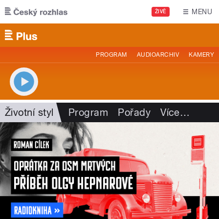
Přejít k hlavnímu obsahu
MENU
ŽIVĚ
PROGRAM
AUDIOARCHIV
KAMERY
Životní styl
Program
Pořady
Více
…