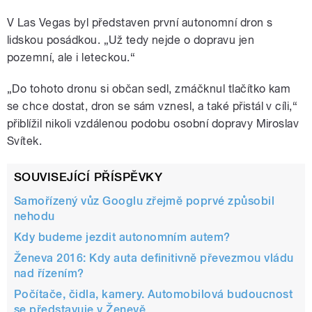
V Las Vegas byl představen první autonomní dron s
lidskou posádkou. „Už tedy nejde o dopravu jen
pozemní, ale i leteckou.“
„Do tohoto dronu si občan sedl, zmáčknul tlačítko kam
se chce dostat, dron se sám vznesl, a také přistál v cíli,“
přiblížil nikoli vzdálenou podobu osobní dopravy Miroslav
Svítek.
SOUVISEJÍCÍ PŘÍSPĚVKY
Samořízený vůz Googlu zřejmě poprvé způsobil
nehodu
Kdy budeme jezdit autonomním autem?
Ženeva 2016: Kdy auta definitivně převezmou vládu
nad řízením?
Počítače, čidla, kamery. Automobilová budoucnost
se představuje v Ženevě