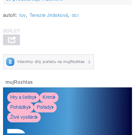
autoři:
luv
,
Terezie Jirásková
,
oci
Všechny díly pořadu na mujRozhlas
mujRozhlas
Hry a četby
Krimi
Pohádky
Pořady
Živé vysílání