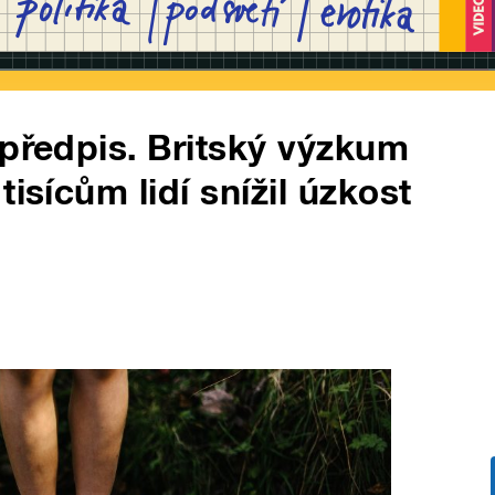
 předpis. Britský výzkum
isícům lidí snížil úzkost