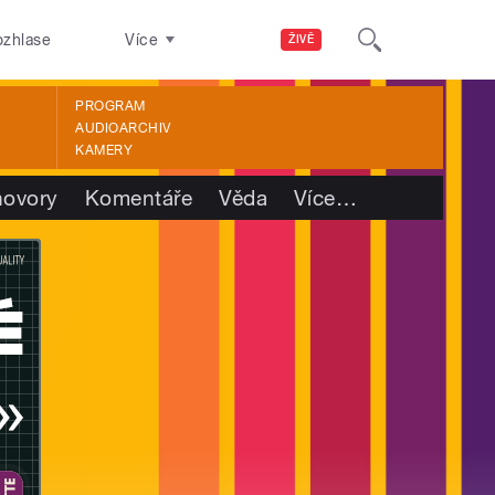
ozhlase
Více
ŽIVĚ
PROGRAM
AUDIOARCHIV
KAMERY
ovory
Komentáře
Věda
Více
…