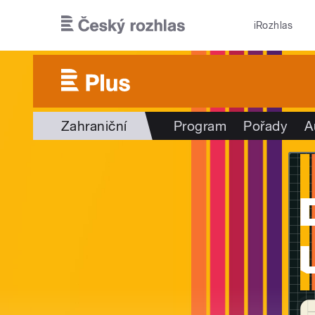
Přejít k hlavnímu obsahu
iRozhlas
Zahraniční
Program
Pořady
A