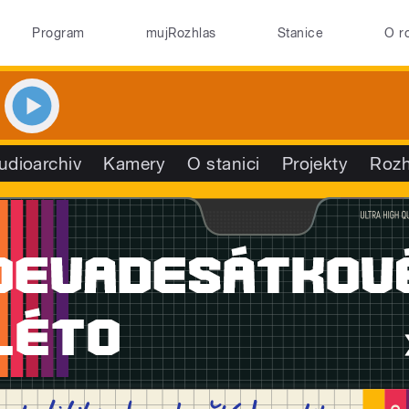
Program
mujRozhlas
Stanice
O r
udioarchiv
Kamery
O stanici
Projekty
Rozh