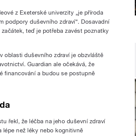
ové z Exeterské univerzity „je příroda
m podpory duševního zdraví“. Dosavadní
en začátek, teď je potřeba zavést poznatky
 oblasti duševního zdraví je obzvláště
avotnictví. Guardian ale očekává, že
vé financování a budou se postupně
oda
tu řekl, že léčba na jeho duševní zdraví
 lépe než léky nebo kognitivně