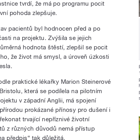
častnice tvrdí, že má po programu pocit
evní pohoda zlepšuje.
tav pacientů byl hodnocen před a po
asti na projektu. Zvýšila se jejich
růměrná hodnota štěstí, zlepšil se pocit
oho, že život má smysl, a úroveň úzkosti
esla.
odle praktické lékařky Marion Steinerové
Bristolu, která se podílela na pilotním
rojektu v západní Anglii, má spojení
 přírodou prokázané přínosy pro dušení i
ekonat trvající nepříznivé životní
ntů z různých důvodů nemá přístup
na předpis“ tak důležitá.