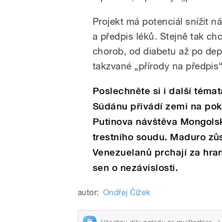
Projekt má potenciál snížit n
a předpis léků. Stejně tak ch
chorob, od diabetu až po depr
takzvané „přírody na předpis“
Poslechněte si i další téma
Súdánu přivádí zemi na pokr
Putinova návštěva Mongolsk
trestního soudu. Maduro zů
Venezuelanů prchají za hrani
sen o nezávislosti.
autor:
Ondřej Čížek