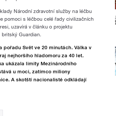
áklady Národní zdravotní služby na léčbu
ce pomoci s léčbou celé řady civilizačních
esi, uzavírá v článku o projektu
 britský Guardian.
ta pořadu Svět ve 20 minutách. Válka v
aj nejhoršího hladomoru za 40 let.
a ukázala limity Mezinárodního
stává u moci, zatímco miliony
ce. A skotští nacionalisté odkládají