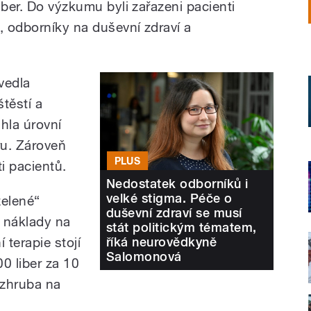
iber. Do výzkumu byli zařazeni pacienti
, odborníky na duševní zdraví a
 vedla
těstí a
hla úrovní
ru. Zároveň
PLUS
i pacientů.
Nedostatek odborníků i
velké stigma. Péče o
zelené“
duševní zdraví se musí
 náklady na
stát politickým tématem,
říká neurovědkyně
 terapie stojí
Salomonová
0 liber za 10
 zhruba na