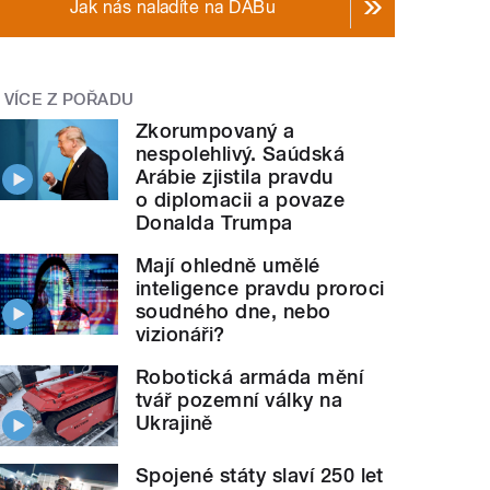
Jak nás naladíte na DABu
VÍCE Z POŘADU
Zkorumpovaný a
nespolehlivý. Saúdská
Arábie zjistila pravdu
o diplomacii a povaze
Donalda Trumpa
Mají ohledně umělé
inteligence pravdu proroci
soudného dne, nebo
vizionáři?
Robotická armáda mění
tvář pozemní války na
Ukrajině
Spojené státy slaví 250 let