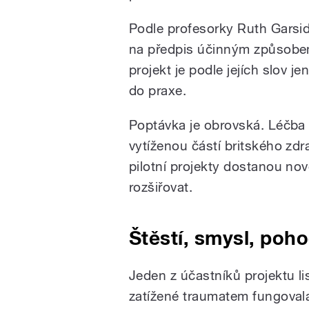
Podle profesorky Ruth Garside
na předpis účinným způsobe
projekt je podle jejích slov j
do praxe.
Poptávka je obrovská. Léčba v
vytíženou částí britského zdr
pilotní projekty dostanou no
rozšiřovat.
Štěstí, smysl, poh
Jeden z účastníků projektu lis
zatížené traumatem fungovala