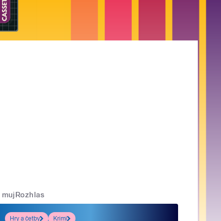
mujRozhlas
Hry a četby
Krimi