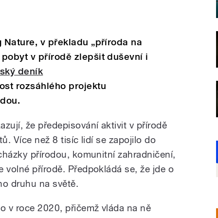
g Nature, v překladu „příroda na
pobyt v přírodě zlepšit duševní i
tský deník
st rozsáhlého projektu
ádou.
zují, že předepisování aktivit v přírodě
ů. Více než 8 tisíc lidí se zapojilo do
ocházky přírodou, komunitní zahradničení,
 volné přírodě. Předpokládá se, že jde o
ho druhu na světě.
lo v roce 2020, přičemž vláda na ně