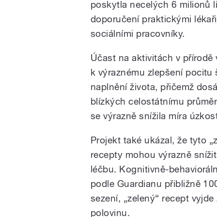
poskytla necelých 6 milionů l
doporučení praktickými lékaři
sociálními pracovníky.
Účast na aktivitách v přírodě
k výraznému zlepšení pocitu š
naplnění života, přičemž dosá
blízkých celostátnímu průmě
se výrazně snížila míra úzkost
Projekt také ukázal, že tyto „
recepty mohou výrazně snížit
léčbu. Kognitivně-behaviorální
podle Guardianu přibližně 100
sezení, „zelený“ recept vyjde
polovinu.