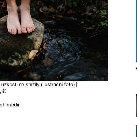
úzkosti se snížily (ilustrační foto) |
,
©
ích médií