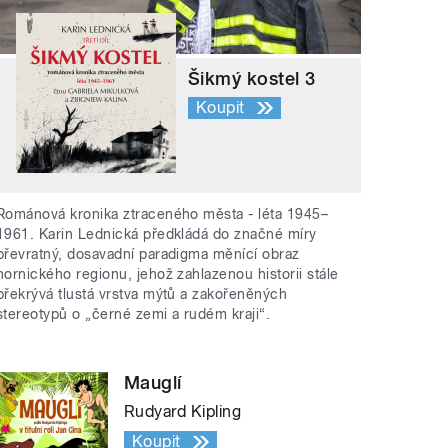
Šikmý kostel 3
Koupit
Románová kronika ztraceného města - léta 1945–
1961. Karin Lednická předkládá do značné míry
převratný, dosavadní paradigma měnící obraz
hornického regionu, jehož zahlazenou historii stále
překrývá tlustá vrstva mýtů a zakořeněných
stereotypů o „černé zemi a rudém kraji“.
Mauglí
Rudyard Kipling
Koupit