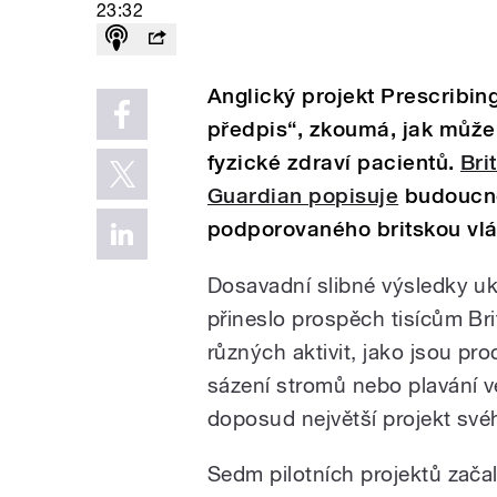
23:32
Anglický projekt Prescribin
předpis“, zkoumá, jak může 
fyzické zdraví pacientů.
Bri
Guardian popisuje
budoucno
podporovaného britskou vl
Dosavadní slibné výsledky uka
přineslo prospěch tisícům Brit
různých aktivit, jako jsou pr
sázení stromů nebo plavání ve
doposud největší projekt své
Sedm pilotních projektů zača