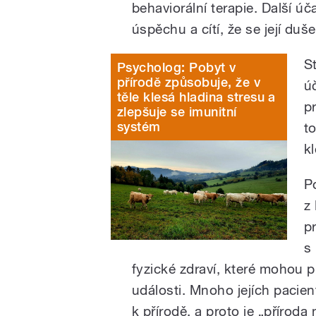
behaviorální terapie. Další ú
úspěchu a cítí, že se její duš
S
Psycholog: Pobyt v
přírodě způsobuje, že v
úč
těle klesá hladina stresu a
p
zlepšuje se imunitní
systém
t
kl
P
z 
p
s
fyzické zdraví, které mohou př
události. Mnoho jejích pacie
k přírodě, a proto je „příroda 