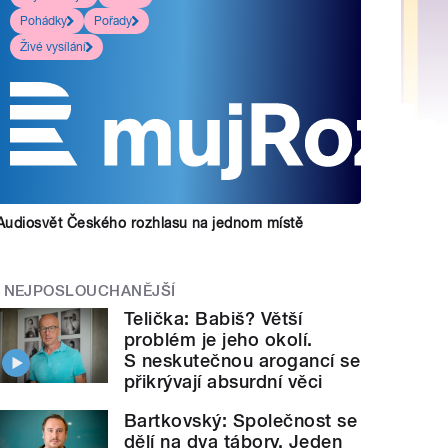
Pohádky
Pořady
Živé vysílání
Audiosvět Českého rozhlasu na jednom místě
NEJPOSLOUCHANĚJŠÍ
Telička: Babiš? Větší
problém je jeho okolí.
S neskutečnou arogancí se
přikrývají absurdní věci
Bartkovský: Společnost se
dělí na dva tábory. Jeden