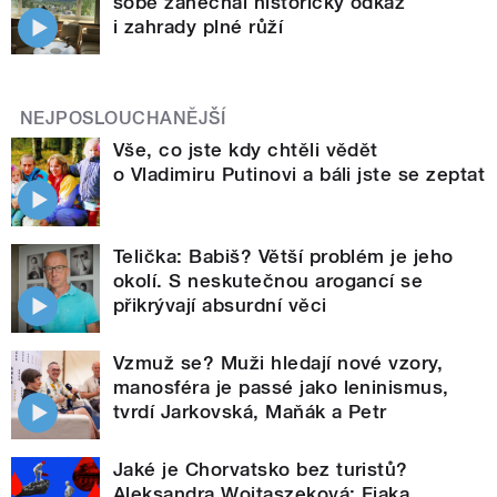
sobě zanechal historický odkaz
i zahrady plné růží
NEJPOSLOUCHANĚJŠÍ
Vše, co jste kdy chtěli vědět
o Vladimiru Putinovi a báli jste se zeptat
Telička: Babiš? Větší problém je jeho
okolí. S neskutečnou arogancí se
přikrývají absurdní věci
Vzmuž se? Muži hledají nové vzory,
manosféra je passé jako leninismus,
tvrdí Jarkovská, Maňák a Petr
Jaké je Chorvatsko bez turistů?
Aleksandra Wojtaszeková: Fjaka