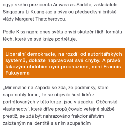
egyptského prezidenta Anwara as-Sádáta, zakladatele
Singapuru Li Kuang-jao a bývalou předsedkyni britské
vlády Margaret Thatcherovou.
Podle Kissingera dnes světu chybí skuteční lídři formátu
těch, které ve své knize portrétuje.
Liberální demokracie, na rozdíl od autoritářských
systémů, dokáže napravovat své chyby. A právě
takovým obdobím nyní procházíme, míní Francis
Fukuyama
„Minimálně na Západě se zdá, že podmínky, které
napomohly tomu, že se objevilo šest lídrů z
portrétovaných v této knize, jsou v úpadku. Občanské
vlastenectví, které dříve propůjčovalo veřejné službě
prestiž, se zdá být nahrazováno frakcionářstvím
založeným na identitě a s ním soupeřícím