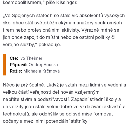
kosmopolitismem,“ píše Kissinger.
„Ve Spojených státech se stále víc absolventů vysokých
škol chce stát světoběžnickými manažery soukromých
firem nebo profesionálními aktivisty. Výrazně méně se
jich chce zapojit do místní nebo celostátní politiky či
veřejné služby,“ pokračuje.
Čte:
Ivo Theimer
Připravil:
Ondřej Houska
Režie:
Michaela Krčmová
Něco je prý špatně, „když je vztah mezi lidmi ve vedení a
velkou částí veřejnosti definován vzájemným
nepřátelstvím a podezřívavostí. Západní střední školy a
univerzity jsou stále velmi dobré ve vzdělávání aktivistů a
technokratů, ale odchýlily se od své mise formovat
občany a mezi nimi potenciální státníky.“