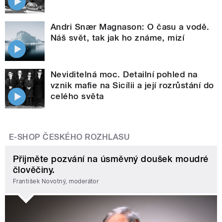
Andri Snær Magnason: O času a vodě.
Náš svět, tak jak ho známe, mizí
Neviditelná moc. Detailní pohled na
vznik mafie na Sicílii a její rozrůstání do
celého světa
E-SHOP ČESKÉHO ROZHLASU
Přijměte pozvání na úsměvný doušek moudré
člověčiny.
František Novotný, moderátor