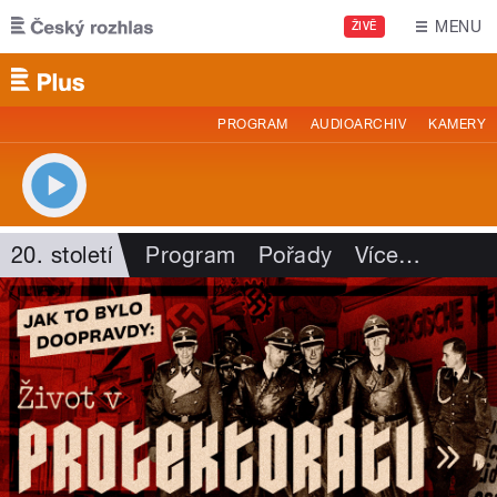
Přejít k hlavnímu obsahu
MENU
ŽIVĚ
PROGRAM
AUDIOARCHIV
KAMERY
20. století
Program
Pořady
Více
…