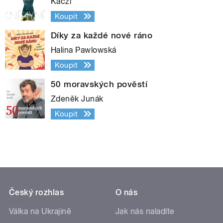
Kaczi
Koupit
Díky za každé nové ráno
Halina Pawlowská
Koupit
50 moravských pověstí
Zdeněk Junák
Koupit
Český rozhlas
O nás
Válka na Ukrajině
Jak nás naladíte