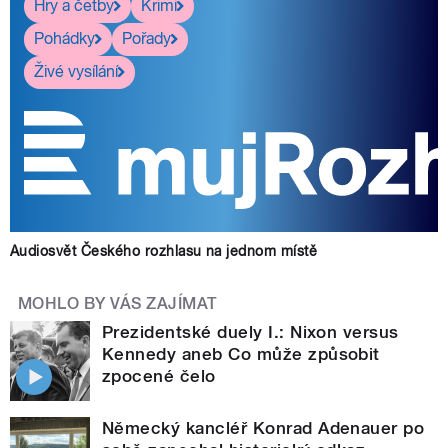
Hry a četby
Krimi
Pohádky
Pořady
Živé vysílání
Audiosvět Českého rozhlasu na jednom místě
MOHLO BY VÁS ZAJÍMAT
Prezidentské duely I.: Nixon versus
Kennedy aneb Co může způsobit
zpocené čelo
Německý kancléř Konrad Adenauer po