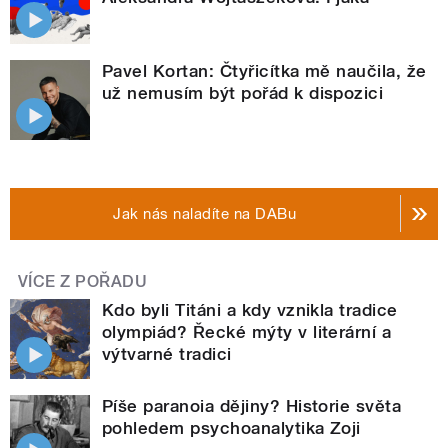
Pavel Kortan: Čtyřicítka mě naučila, že
už nemusím být pořád k dispozici
Jak nás naladíte na DABu
VÍCE Z POŘADU
Kdo byli Titáni a kdy vznikla tradice
olympiád? Řecké mýty v literární a
výtvarné tradici
Píše paranoia dějiny? Historie světa
pohledem psychoanalytika Zoji