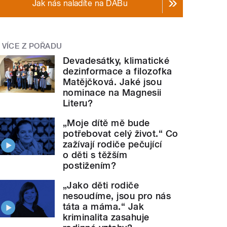
Jak nás naladíte na DABu
VÍCE Z POŘADU
Devadesátky, klimatické
dezinformace a filozofka
Matějčková. Jaké jsou
nominace na Magnesii
Literu?
„Moje dítě mě bude
potřebovat celý život.“ Co
zažívají rodiče pečující
o děti s těžším
postižením?
„Jako děti rodiče
nesoudíme, jsou pro nás
táta a máma.“ Jak
kriminalita zasahuje