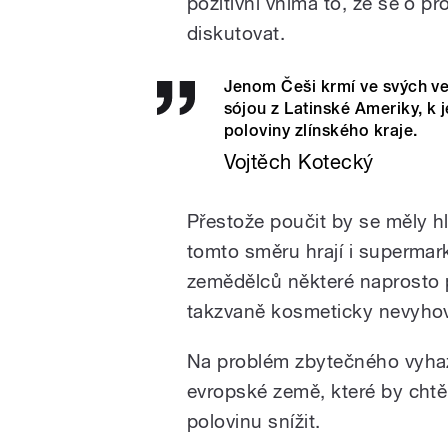
pozitivní vnímá to, že se o p
diskutovat.
Jenom Češi krmí ve svých v
sójou z Latinské Ameriky, k j
poloviny zlínského kraje.
Vojtěch Kotecký
Přestože poučit by se měly h
tomto směru hrají i supermark
zemědělců některé naprosto pe
takzvaně kosmeticky nevyhovu
N
a problém zbytečného
vyha
evropské země, které by chtěl
polovinu snížit.