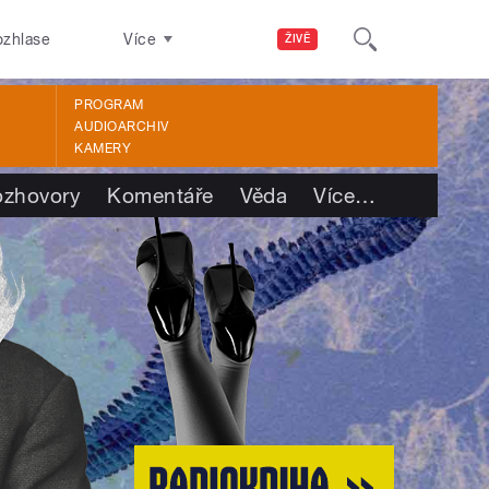
ozhlase
Více
ŽIVĚ
PROGRAM
AUDIOARCHIV
KAMERY
ozhovory
Komentáře
Věda
Více
…