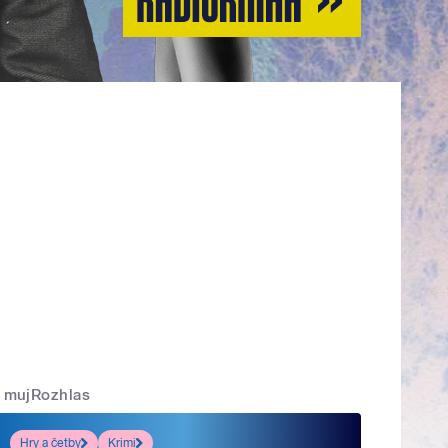
mujRozhlas
Hry a četby
Krimi