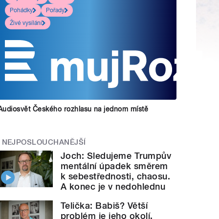
Pohádky
Pořady
Živé vysílání
Audiosvět Českého rozhlasu na jednom místě
NEJPOSLOUCHANĚJŠÍ
Joch: Sledujeme Trumpův
mentální úpadek směrem
k sebestřednosti, chaosu.
A konec je v nedohlednu
Telička: Babiš? Větší
problém je jeho okolí.