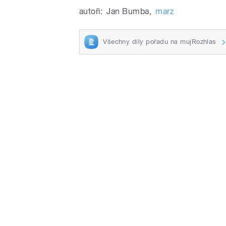
autoři:
Jan Bumba
,
marz
Všechny díly pořadu na mujRozhlas