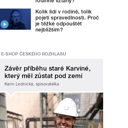
rodinné vztahy?
Kolik lidí v rodině, tolik
pojetí spravedlnosti. Proč
je těžké odpouštět
nejbližším?
E-SHOP ČESKÉHO ROZHLASU
Závěr příběhu staré Karviné,
který měl zůstat pod zemí
Karin Lednická, spisovatelka