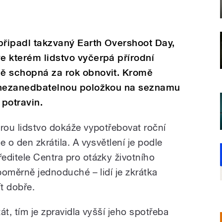
připadl takzvaný Earth Overshoot Day,
ve kterém lidstvo vyčerpá přírodní
mě schopná za rok obnovit. Kromě
je nezanedbatelnou položkou na seznamu
 potravin.
erou lidstvo dokáže vypotřebovat roční
 o den zkrátila. A vysvětlení je podle
editele Centra pro otázky životního
 poměrně jednoduché – lidí je zkrátka
ít dobře.
tát, tím je zpravidla vyšší jeho spotřeba