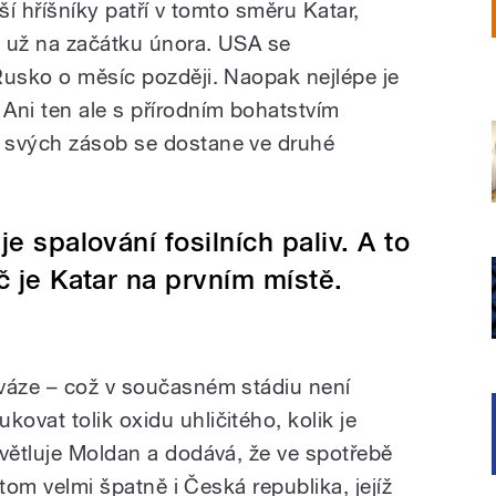
ší hříšníky patří v tomto směru Katar,
y už na začátku února. USA se
Rusko o měsíc později. Naopak nejlépe je
Ani ten ale s přírodním bohatstvím
 svých zásob se dostane ve druhé
e spalování fosilních paliv. A to
č je Katar na prvním místě.
váze – což v současném stádiu není
vat tolik oxidu uhličitého, kolik je
světluje Moldan a dodává, že ve spotřebě
a tom velmi špatně i Česká republika, jejíž