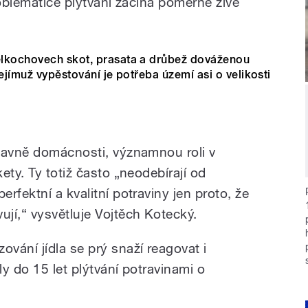
roblematice plýtvání začíná poměrně živě
elkochovech skot, prasata a drůbež dováženou
ejímuž vypěstování je potřeba území asi o velikosti
lavně domácnosti, významnou roli v
ety. Ty totiž často „neodebírají od
rfektní a kvalitní potraviny jen proto, že
jí,“ vysvětluje Vojtěch Kotecký.
zování jídla
se prý snaží reagovat i
y do 15 let plýtvání potravinami o