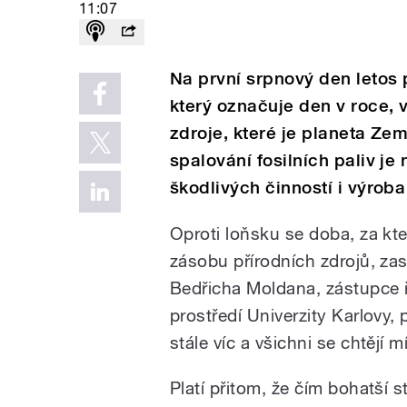
11:07
Na první srpnový den letos 
který označuje den v roce, 
zdroje, které je planeta Ze
spalování fosilních paliv 
škodlivých činností i výroba
Oproti loňsku se doba, za kt
zásobu přírodních zdrojů, zase
Bedřicha Moldana, zástupce ř
prostředí Univerzity Karlovy,
stále víc a všichni se chtějí m
Platí přitom, že čím bohatší s