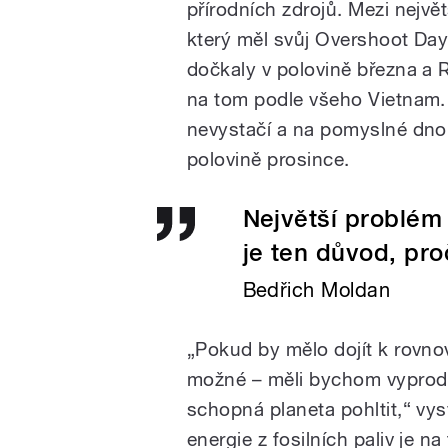
přírodních zdrojů. Mezi největ
který měl svůj Overshoot Da
dočkaly v polovině března a 
na tom podle všeho Vietnam. 
nevystačí a na pomyslné dno
polovině prosince.
Největší problém j
je ten důvod, pro
Bedřich Moldan
„Pokud by mělo dojít k rovno
možné – měli bychom vyproduko
schopná planeta pohltit,“ vy
energie z fosilních paliv je n