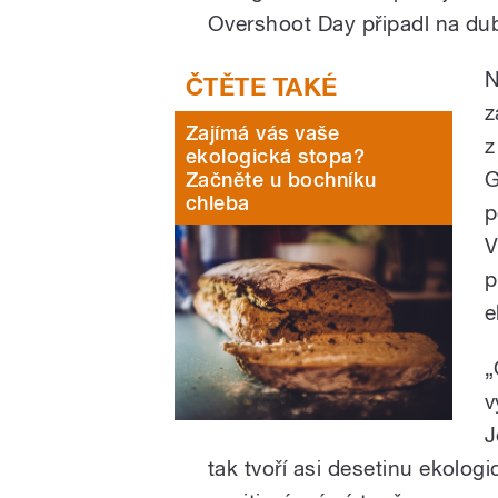
Overshoot Day připadl na du
N
z
Zajímá vás vaše
z
ekologická stopa?
G
Začněte u bochníku
chleba
p
V
p
e
„
v
J
tak tvoří asi desetinu ekologi