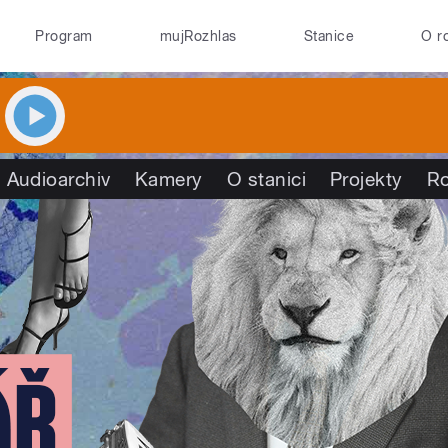
Program
mujRozhlas
Stanice
O r
Audioarchiv
Kamery
O stanici
Projekty
R