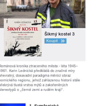
Šikmý kostel 3
Koupit
Románová kronika ztraceného města - léta 1945–
1961. Karin Lednická předkládá do značné míry
převratný, dosavadní paradigma měnící obraz
hornického regionu, jehož zahlazenou historii stále
překrývá tlustá vrstva mýtů a zakořeněných
stereotypů o „černé zemi a rudém kraji“.
1. Symfonická