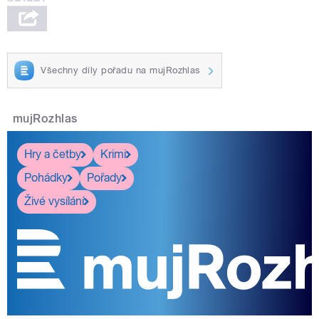
Všechny díly pořadu na mujRozhlas
mujRozhlas
Hry a četby
Krimi
Pohádky
Pořady
Živé vysílání