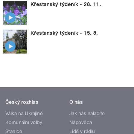
Křesťanský týdeník - 28. 11.
Křesťanský týdeník - 15. 8.
Český rozhlas
O nás
Válka na Ukrajině
Jak nás naladíte
Komunální volby
Nápověda
Stanice
Lidé v rádiu