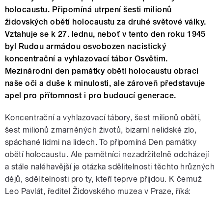
holocaustu. Připomíná utrpení šesti milionů
židovských obětí holocaustu za druhé světové války.
Vztahuje se k 27. lednu, neboť v tento den roku 1945
byl Rudou armádou osvobozen nacistický
koncentrační a vyhlazovací tábor Osvětim.
Mezinárodní den památky obětí holocaustu obrací
naše oči a duše k minulosti, ale zároveň představuje
apel pro přítomnost i pro budoucí generace.
Koncentrační a vyhlazovací tábory, šest milionů obětí,
šest milionů zmarněných životů, bizarní nelidské zlo,
spáchané lidmi na lidech. To připomíná Den památky
obětí holocaustu. Ale pamětníci nezadržitelně odcházejí
a stále naléhavější je otázka sdělitelnosti těchto hrůzných
dějů, sdělitelnosti pro ty, kteří teprve přijdou. K čemuž
Leo Pavlát, ředitel Židovského muzea v Praze, říká: