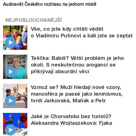
Audiosvět Českého rozhlasu na jednom místě
NEJPOSLOUCHANĚJŠÍ
Vše, co jste kdy chtěli vědět
o Vladimiru Putinovi a báli jste se zeptat
Telička: Babiš? Větší problém je jeho
okolí. S neskutečnou arogancí se
přikrývají absurdní věci
Vzmuž se? Muži hledají nové vzory,
manosféra je passé jako leninismus,
tvrdí Jarkovská, Maňák a Petr
Jaké je Chorvatsko bez turistů?
Aleksandra Wojtaszeková: Fjaka