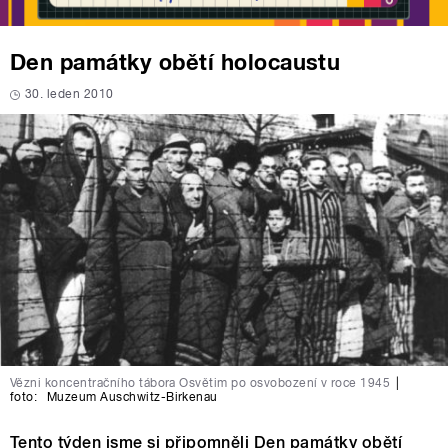
Den památky obětí holocaustu
30. leden 2010
Vězni koncentračního tábora Osvětim po osvobození v roce 1945
|
foto:
Muzeum Auschwitz-Birkenau
Tento týden jsme si připomněli Den památky obětí