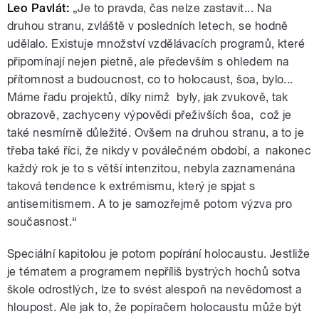
Leo Pavlát:
„Je to pravda, čas nelze zastavit... Na
druhou stranu, zvláště v posledních letech, se hodně
udělalo. Existuje množství vzdělávacích programů, které
připomínají nejen pietně, ale především s ohledem na
přítomnost a budoucnost, co to holocaust, šoa, bylo...
Máme řadu projektů, díky nimž byly, jak zvukově, tak
obrazově, zachyceny výpovědi přeživších šoa, což je
také nesmírně důležité. Ovšem na druhou stranu, a to je
třeba také říci, že nikdy v poválečném období, a nakonec
každý rok je to s větší intenzitou, nebyla zaznamenána
taková tendence k extrémismu, který je spjat s
antisemitismem. A to je samozřejmě potom výzva pro
současnost.“
Speciální kapitolou je potom popírání holocaustu. Jestliže
je tématem a programem nepříliš bystrých hochů sotva
škole odrostlých, lze to svést alespoň na nevědomost a
hloupost. Ale jak to, že popíračem holocaustu může být