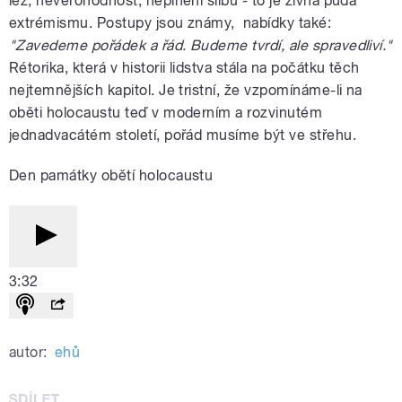
lež, nevěrohodnost, neplnění slibů - to je živná půda
extrémismu. Postupy jsou známy, nabídky také:
"Zavedeme pořádek a řád. Budeme tvrdí, ale spravedliví."
Rétorika, která v historii lidstva stála na počátku těch
nejtemnějších kapitol. Je tristní, že vzpomínáme-li na
oběti holocaustu teď v moderním a rozvinutém
jednadvacátém století, pořád musíme být ve střehu.
Den památky obětí holocaustu
3:32
autor:
ehů