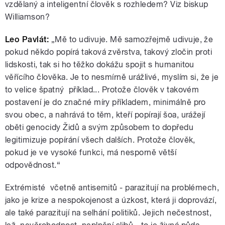
vzdělaný a inteligentní člověk s rozhledem? Viz biskup
Williamson?
Leo Pavlát:
„Mě to udivuje. Mě samozřejmě udivuje, že
pokud někdo popírá taková zvěrstva, takový zločin proti
lidskosti, tak si ho těžko dokážu spojit s humanitou
věřícího člověka. Je to nesmírně urážlivé, myslím si, že je
to velice špatný příklad... Protože člověk v takovém
postavení je do značné míry příkladem, minimálně pro
svou obec, a nahrává to těm, kteří popírají šoa, urážejí
oběti genocidy Židů a svým způsobem to dopředu
legitimizuje popírání všech dalších. Protože člověk,
pokud je ve vysoké funkci, má nesporně větší
odpovědnost.“
Extrémisté včetně antisemitů - parazitují na problémech,
jako je krize a nespokojenost a úzkost, která ji doprovází,
ale také parazitují na selhání politiků. Jejich nečestnost,