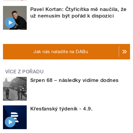
Pavel Kortan: Čtyřicítka mě naučila, že
už nemusím být pořád k dispozici
Jak nás naladíte na DABu
VÍCE Z POŘADU
Srpen 68 – následky vidíme dodnes
Křesťanský týdeník - 4.9.