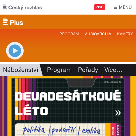
Přejít k hlavnímu obsahu
MENU
ŽIVĚ
PROGRAM
AUDIOARCHIV
KAMERY
Náboženství
Program
Pořady
Více
…